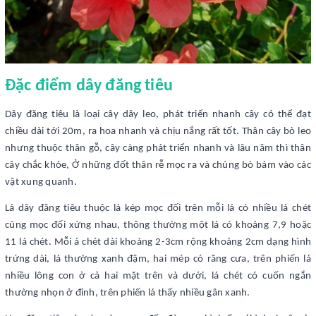
Đặc điểm dây đăng tiêu
Dây đăng tiêu là loại cây dây leo, phát triển nhanh cây có thể đạt
chiều dài tới 20m, ra hoa nhanh và chịu nắng rất tốt. Thân cây bò leo
nhưng thuộc thân gỗ, cây càng phát triển nhanh và lâu năm thì thân
cây chắc khỏe, Ở những đốt thân rễ mọc ra và chúng bò bám vào các
vật xung quanh.
Lá dây đăng tiêu thuộc lá kép mọc đối trên mỗi lá có nhiều lá chét
cũng mọc đối xứng nhau, thông thường một lá có khoảng 7,9 hoặc
11 lá chét. Mỗi á chét dài khoảng 2-3cm rộng khoảng 2cm dạng hình
trứng dài, lá thường xanh đậm, hai mép có răng cưa, trên phiến lá
nhiều lông con ở cả hai mặt trên và dưới, lá chét có cuốn ngắn
thường nhọn ở đỉnh, trên phiến lá thấy nhiều gân xanh.