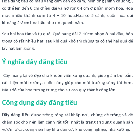
Hoa đăng tiêu có màu vàng cam đến đỏ cam, hình ống (hình chuông),
có thể lên đến 8 cm chiều dài và nở rộng 4 cm ở phần mõm hoa. Hoa
mọc nhiều thành cụm từ 4 – 10 hoa.Hoa có 5 cánh, cuốn hoa dài
khoảng 2-3cm hoa hầu như nở quanh năm.
Sau khi hoa tàn và tụ quả, Quả nang dài 7-10cm nhọn ở hai đầu, bên
trong có rất nhiều hạt, sau khi quả khô thì chúng ta có thể hái quả để
lấy hạt làm giống.
Ý nghĩa dây đăng tiêu
Cây mang lại vẻ đẹp cho khuôn viên xung quanh, giúp giảm bụi bẩn,
cải thiện môi trường, cuộc sống giúp cho môi trường sống tốt hơn,
Màu đỏ của hoa tượng trưng cho sự cao quý thành công lớn.
Công dụng dây đăng tiêu
Dây dăng tiêu
được trồng rộng rãi khắp nơi, chúng dễ trồng và dễ
chăm sóc cho nên làm cảnh rất tốt, nhất là trang trí xung quanh sân
vườn, ở các công viên hay khu dân cư, khu công nghiệp, nhà xưởng.