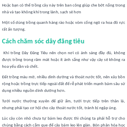
Hoặc bạn có thể trồng cây này trên ban công giúp che bớt nắng trong
nhà và tạo không khí trong lành, sạch sẽ hơn
Một số dùng trồng quanh hàng rào hoặc vòm cổng ngõ ra hoa đỏ rực
rất ấn tượng.
Cách chăm sóc dây đăng tiêu
Khi trồng Dây Đăng Tiêu nên chọn nơi có ánh sáng đầy đủ, không
được trồng trong râm mát hoặc ít ánh sắng như vậy cây sẽ không ra
hoa yếu dần và chết.
Đất trồng màu mỡ, nhiều dinh dưỡng và thoát nước tốt, nên xây bồn
rộng hoặc trồng trực tiếp ngoài đất để rễ phát triển mạnh bám sâu sử
dụng nhiều nguồn dinh dưỡng hơn.
Tưới nước thường xuyên để giữ ẩm, tưới trực tiếp trên thân lá,
nhưng phải tạo cơ hội cho cây thoát nước tốt, tránh bị ngập úng.
Lúc cây còn nhỏ chưa tự bám leo được thì chúng ta phải hỗ trợ cho
chúng bằng cách cắm que để cây bám leo lên giàn. Bón phân hóa học