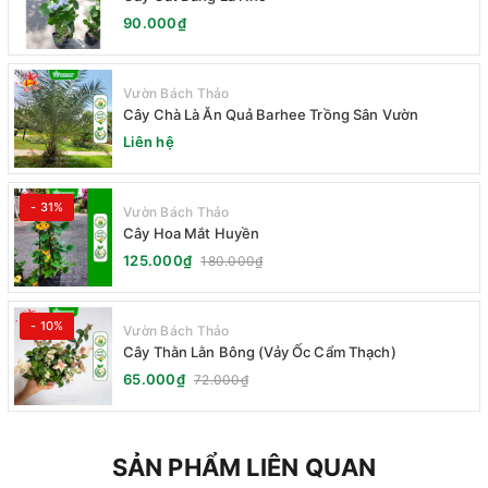
90.000₫
Vườn Bách Thảo
Cây Chà Là Ăn Quả Barhee Trồng Sân Vườn
Liên hệ
- 31%
Vườn Bách Thảo
Cây Hoa Mắt Huyền
125.000₫
180.000₫
- 10%
Vườn Bách Thảo
Cây Thằn Lằn Bông (Vảy Ốc Cẩm Thạch)
65.000₫
72.000₫
SẢN PHẨM LIÊN QUAN