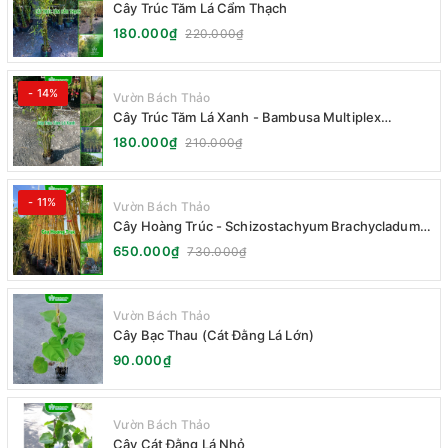
Cây Trúc Tăm Lá Cẩm Thạch
180.000₫
220.000₫
- 14%
Vườn Bách Thảo
Cây Trúc Tăm Lá Xanh - Bambusa Multiplex
Fernleaf
180.000₫
210.000₫
- 11%
Vườn Bách Thảo
Cây Hoàng Trúc - Schizostachyum Brachycladum
Yello
650.000₫
730.000₫
Vườn Bách Thảo
Cây Bạc Thau (Cát Đằng Lá Lớn)
90.000₫
Vườn Bách Thảo
Cây Cát Đằng Lá Nhỏ