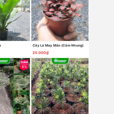
a
Cây Lá May Mắn (Cẩm Nhung)
25.000₫
6%