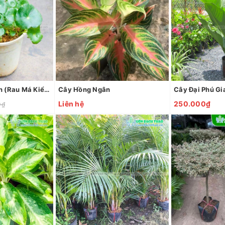
Cây Cỏ Đồng Tiền (Rau Má Kiểng)
Cây Hồng Ngân
Cây Đại Phú Gi
Liên hệ
250.000₫
0₫