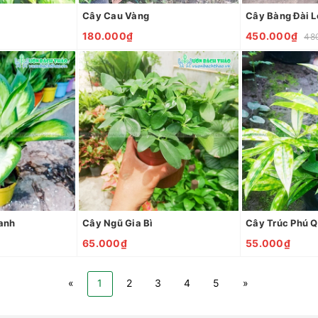
Cây Cau Vàng
180.000₫
450.000₫
48
anh
Cây Ngũ Gia Bì
Cây Trúc Phú 
65.000₫
55.000₫
«
1
2
3
4
5
»