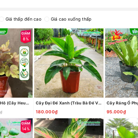
Giá thấp đến cao
Giá cao xuống thấp
8%
Cây Chuông San Hô (Cây Heuchera)
Cây Đại Đế Xanh (Trầu Bà Đế Vương Xanh)
Cây Ráng Ổ Ph
180.000₫
95.000₫
₫
14%