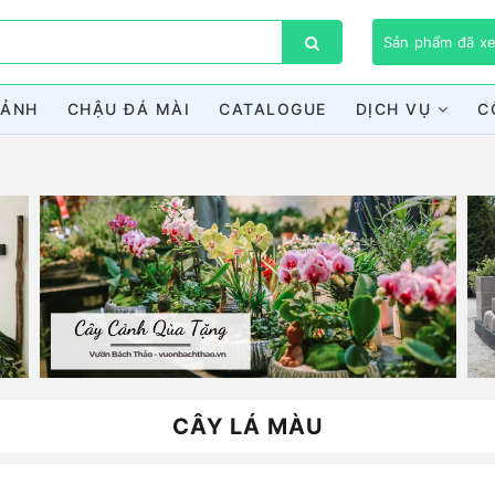
Sản phẩm đã 
CẢNH
CHẬU ĐÁ MÀI
CATALOGUE
DỊCH VỤ
C
Bạn chưa xem sản phẩm nào
CÂY LÁ MÀU