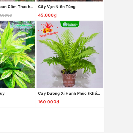
Cây Bàng Đài Loan Cẩm Thạch (Bàng Nhật)
Cây Vạn Niên Tùng
45.000₫
0.000₫
Quý
Cây Dương Xỉ Hạnh Phúc (Khổng Tước)
160.000₫