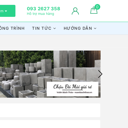
0
093 2627 358
xem
Hỗ trợ mua hàng
ÔNG TRÌNH
TIN TỨC
HƯỚNG DẪN