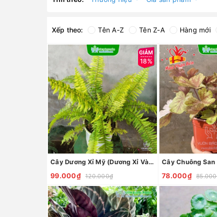
Xếp theo:
Tên A-Z
Tên Z-A
Hàng mới
18%
Cây Dương Xỉ Mỹ (Dương Xỉ Vàng)
99.000₫
78.000₫
120.000₫
85.000