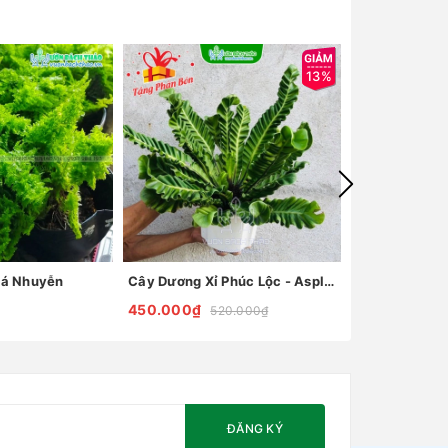
13%
Lá Nhuyễn
Cây Dương Xỉ Phúc Lộc - Asplenium Nidus "Cobra"
Cây Dương Xỉ 
450.000₫
Liên hệ
520.000₫
ĐĂNG KÝ