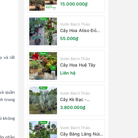
Trắng
15.000.000₫
Vườn Bách Thảo
Cây Hoa Atiso Đỏ
(Bụt Gấm Hibiscus)
55.000₫
y và rất
Vườn Bách Thảo
Cây Hoa Huệ Tây
Liên hệ
 và quần
Vườn Bách Thảo
Cây Kè Bạc -
nh trong
Smarckia Nobilis
3.800.000₫
hì không
Vườn Bách Thảo
Cây Bằng Lăng Núi
rên phần