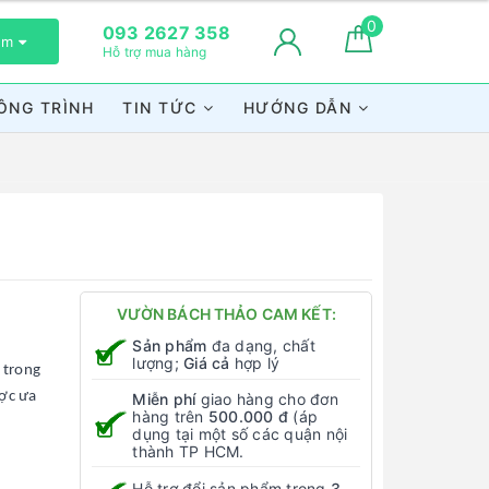
0
093 2627 358
xem
Hỗ trợ mua hàng
ÔNG TRÌNH
TIN TỨC
HƯỚNG DẪN
VƯỜN BÁCH THẢO CAM KẾT:
Sản phẩm
đa dạng, chất
lượng;
Giá cả
hợp lý
 trong
ược ưa
Miễn phí
giao hàng cho đơn
hàng trên
500.000 đ
(áp
dụng tại một số các quận nội
thành TP HCM.
Hỗ trợ đổi sản phẩm trong
3