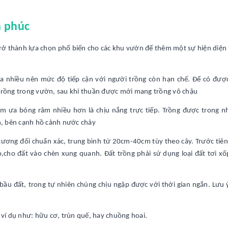
h phúc
ở thành lựa chọn phổ biến cho các khu vườn để thêm một sự hiện diện 
ưa nhiều nên mức độ tiếp cận với người trồng còn hạn chế. Để có được
 trồng trong vườn, sau khi thuần được mới mang trồng vô chậu
 ưa bóng râm nhiều hơn là chịu nắng trực tiếp. Trồng được trong n
ờn, bên cạnh hồ cảnh nước chảy
ương đối chuẩn xác, trung bình từ 20cm-40cm tùy theo cây. Trước tiên
cho đất vào chèn xung quanh. Đất trồng phải sử dụng loại đất tơi xố
m bầu đất, trong tự nhiên chúng chịu ngập được với thời gian ngắn. Lưu
ví dụ như: hữu cơ, trùn quế, hay chuồng hoai.