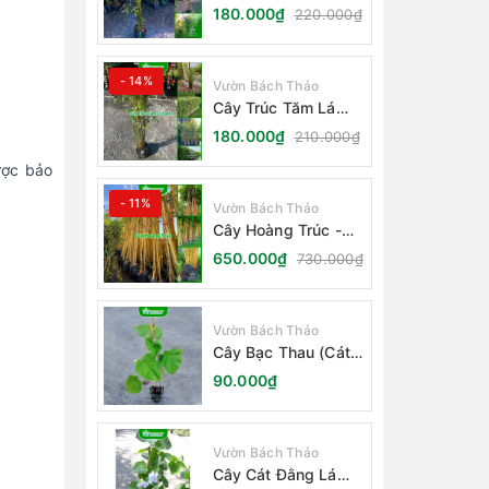
Cẩm Thạch
180.000₫
220.000₫
- 14%
Vườn Bách Thảo
Cây Trúc Tăm Lá
Xanh - Bambusa
180.000₫
210.000₫
Multiplex Fernleaf
ược bảo
- 11%
Vườn Bách Thảo
Cây Hoàng Trúc -
Schizostachyum
650.000₫
730.000₫
Brachycladum Yello
Vườn Bách Thảo
Cây Bạc Thau (Cát
Đằng Lá Lớn)
90.000₫
Vườn Bách Thảo
Cây Cát Đằng Lá