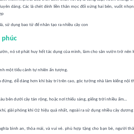
yên dáng. Các lá chét dính liền thân mọc đối xứng hai bên, vuốt nhọn
ẹp
á, sử dụng bao tử để nhân tạo ra nhiều cây con
h phúc
ườn, nó sẽ phát huy hết tác dụng của mình, làm cho sân vườn trở nên l
ành một tiểu cảnh tự nhiên ấn tượng.
đứng, dễ dàng hơn khi bày trí trên cao, góc tường nhà làm kiểng nội t
màu bên dưới cây tán rộng, hoặc nơi thiếu sáng, giếng trời nhiều ẩm…
hí, giải phóng khi O2 hiệu quả nhất, ngoài ra sử dụng nhiều cây dương 
hĩa bình an, thỏa mái, và vui vẻ. phù hợp tặng cho bạn bè, người th