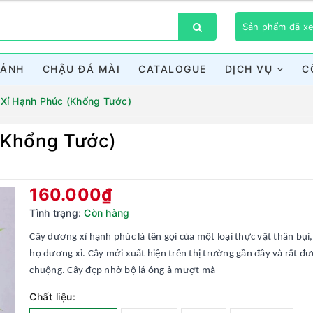
Sản phẩm đã 
CẢNH
CHẬU ĐÁ MÀI
CATALOGUE
DỊCH VỤ
C
Xỉ Hạnh Phúc (Khổng Tước)
(Khổng Tước)
Bạn chưa xem sản phẩm nào
160.000₫
Tình trạng:
Còn hàng
Cây dương xỉ hạnh phúc là tên gọi của một loại thực vật thân bụi,
họ dương xỉ. Cây mới xuất hiện trên thị trường gần đây và rất đ
chuộng. Cây đẹp nhờ bộ lá óng ả mượt mà
Chất liệu: