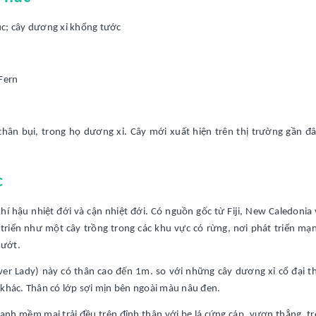
úc; cây dương xỉ khổng tước
 Fern
thân bụi, trong họ dương xỉ. Cây mới xuất hiện trên thị trường gần đâ
c
í hậu nhiệt đới và cận nhiệt đới. Có nguồn gốc từ Fiji, New Caledonia
riển như một cây trồng trong các khu vực có rừng, nơi phát triển mạ
 ướt.
lver Lady) này có thân cao đến 1m. so với những cây dương xỉ cổ đại t
 khác. Thân có lớp sợi mịn bên ngoài màu nâu đen.
xanh mềm mại trải đều trên đỉnh thân với bẹ lá cứng cáp, vươn thẳng, t