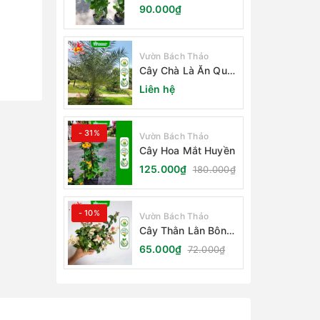
Nhỏ
90.000₫
Vườn Bách Thảo
Cây Chà Là Ăn Quả
Barhee Trồng Sân
Liên hệ
Vườn
- 31%
Vườn Bách Thảo
Cây Hoa Mắt Huyền
125.000₫
180.000₫
- 10%
Vườn Bách Thảo
Cây Thằn Lằn Bông
(Vảy Ốc Cẩm Thạch)
65.000₫
72.000₫