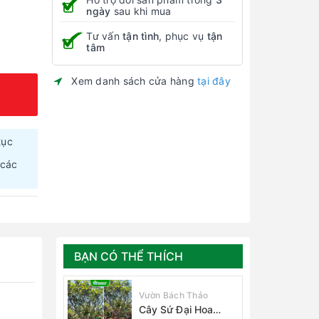
ngày
sau khi mua
Tư vấn
tận tình
, phục vụ
tận
tâm
Xem danh sách cửa hàng
tại đây
tục
 các
BẠN CÓ THỂ THÍCH
Vườn Bách Thảo
Cây Sứ Đại Hoa