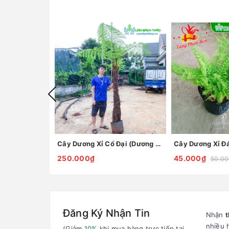
Cây Dương Xỉ Cổ Đại (Dương Xỉ Thân Gỗ)
Cây Dương Xỉ Đ
250.000₫
45.000₫
50.0
Đăng Ký Nhận Tin
Nhận
t
nhiều 
(Giảm
10%
khi mua hàng trực tiếp tại