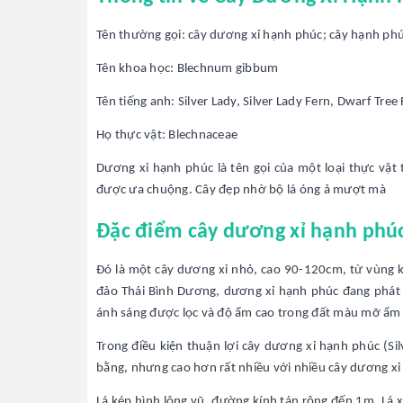
Tên thường gọi: cây dương xỉ hạnh phúc; cây hạnh ph
Tên khoa học: Blechnum gibbum
Tên tiếng anh: Silver Lady, Silver Lady Fern, Dwarf Tree
Họ thực vật: Blechnaceae
Dương xỉ hạnh phúc là tên gọi của một loại thực vật 
được ưa chuộng. Cây đẹp nhờ bộ lá óng ả mượt mà
Đặc điểm cây dương xỉ hạnh phú
Đó là một cây dương xỉ nhỏ, cao 90-120cm, từ vùng kh
đảo Thái Bình Dương, dương xỉ hạnh phúc đang phát t
ánh sáng được lọc và độ ẩm cao trong đất màu mỡ ẩm
Trong điều kiện thuận lợi cây dương xỉ hạnh phúc (Si
bằng, nhưng cao hơn rất nhiều với nhiều cây dương xỉ
Lá kép hình lông vũ, đường kính tán rộng đến 1m. Lá 