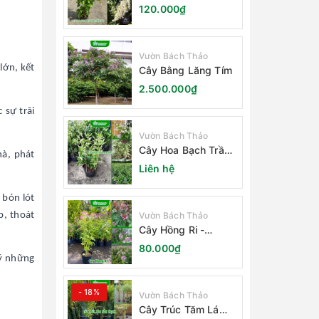
Nhật Bản
120.000₫
Vườn Bách Thảo
lớn, kết
Cây Bằng Lăng Tím
2.500.000₫
 sự trãi
Vườn Bách Thảo
Cây Hoa Bạch Trầm
hà, phát
Hương
Liên hệ
 bón lót
Vườn Bách Thảo
p, thoát
Cây Hồng Ri -
Cleome Spinosa
80.000₫
 ý những
- 18%
Vườn Bách Thảo
Cây Trúc Tăm Lá