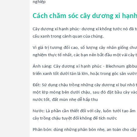
nghiệp
Cách chăm sóc cây dương xỉ hạn
Cây dương xỉ hạnh phúc- dương xỉ khổng tước nó đã tr
cấu xanh trong cảnh quan của chúng.
Vì giá trị tương đối cao, số lượng cây nhân giống ch
nghiệm thực tế nhất, các bạn nên bắt đầu một vài cây
Ánh sáng: Cây dương xỉ hạnh phúc - Blechnum gibbum
triển xanh tốt dưới tán lá lớn, hoặc trong góc sân vư
Đất: Sử dụng chậu trồng những cây dương xỉ bụi nhỏ t
một lớp mỏng bên dưới chậu, sau đó đặt bầu cây vào,
nước tốt, đất mùn nhẹ dễ hấp thu
Nước: Là phần cần thiết đối với cây, luôn tưới tạo ẩ
cây trồng chậu tuyệt đối không để tích nước
Phân bón: dùng những phân bón nhẹ, an toàn cho cây 