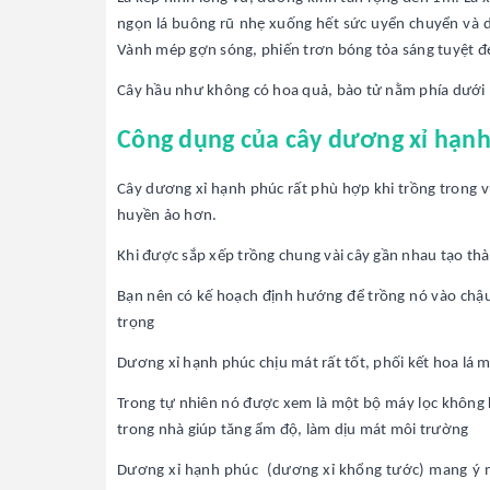
ngọn lá buông rũ nhẹ xuống hết sức uyển chuyển và du
Vành mép gợn sóng, phiến trơn bóng tỏa sáng tuyệt đ
Cây hầu như không có hoa quả, bào tử nằm phía dưới l
Công dụng của cây dương xỉ hạn
Cây dương xỉ hạnh phúc rất phù hợp khi trồng trong v
huyền ảo hơn.
Khi được sắp xếp trồng chung vài cây gần nhau tạo th
Bạn nên có kế hoạch định hướng để trồng nó vào chậu 
trọng
Dương xỉ hạnh phúc chịu mát rất tốt, phối kết hoa lá 
Trong tự nhiên nó được xem là một bộ máy lọc không k
trong nhà giúp tăng ẩm độ, làm dịu mát môi trường
Dương xỉ hạnh phúc (dương xỉ khổng tước) mang ý ng