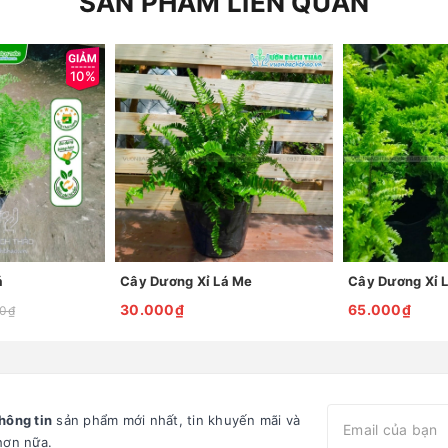
SẢN PHẨM LIÊN QUAN
10%
á
Cây Dương Xỉ Lá Me
Cây Dương Xỉ 
30.000₫
65.000₫
00₫
hông tin
sản phẩm mới nhất, tin khuyến mãi và
hơn nữa.