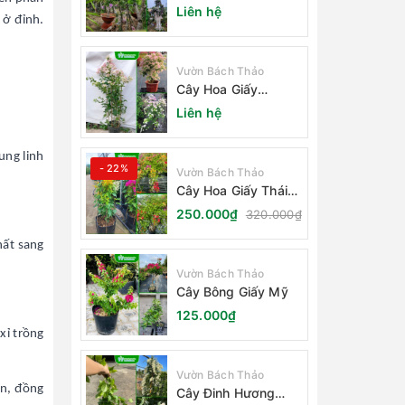
(Cây Săng Lẻ)
Liên hệ
 ở đỉnh.
Vườn Bách Thảo
Cây Hoa Giấy
Sakura Nhật Bản
Liên hệ
ung linh
- 22%
Vườn Bách Thảo
Cây Hoa Giấy Thái
Lan
250.000₫
320.000₫
hất sang
Vườn Bách Thảo
Cây Bông Giấy Mỹ
125.000₫
xỉ trồng
Vườn Bách Thảo
ân, đồng
Cây Đinh Hương