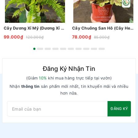
Cây Dương Xỉ Mỹ (Dương Xỉ Vàng)
Cây Chuông San Hô (Cây Heuchera)
99.000₫
78.000₫
120.000₫
85.000₫
Đăng Ký Nhận Tin
(Giảm
10%
khi mua hàng trực tiếp tại vườn)
Nhận
thông tin
sản phẩm mới nhất, tin khuyến mãi và nhiều
hơn nữa.
ĐĂNG KÝ