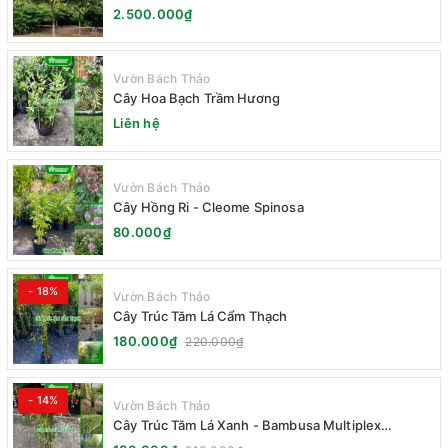
2.500.000₫
Vườn Bách Thảo
Cây Hoa Bạch Trầm Hương
Liên hệ
Vườn Bách Thảo
Cây Hồng Ri - Cleome Spinosa
80.000₫
- 18%
Vườn Bách Thảo
Cây Trúc Tăm Lá Cẩm Thạch
180.000₫
220.000₫
- 14%
Vườn Bách Thảo
Cây Trúc Tăm Lá Xanh - Bambusa Multiplex
Fernleaf