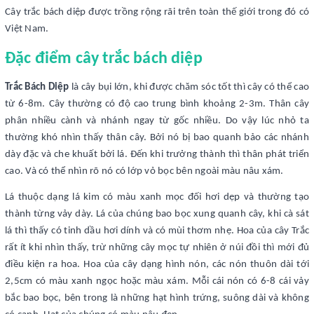
Cây trắc bách diệp được trồng rộng rãi trên toàn thế giới trong đó có
Việt Nam.
Đặc điểm cây trắc bách diệp
Trắc Bách Diệp
là cây bụi lớn, khi được chăm sóc tốt thì cây có thể cao
từ 6-8m. Cây thường có độ cao trung bình khoảng 2-3m. Thân cây
phân nhiều cành và nhánh ngay từ gốc nhiều. Do vậy lúc nhỏ ta
thường khó nhìn thấy thân cây. Bởi nó bị bao quanh bảo các nhánh
dày đặc và che khuất bởi lá. Đến khi trưởng thành thì thân phát triển
cao. Và có thể nhìn rõ nó có lớp vỏ bọc bên ngoài màu nâu xám.
Lá thuộc dạng lá kim có màu xanh mọc đối hơi dẹp và thường tạo
thành từng vảy dày. Lá của chúng bao bọc xung quanh cây, khi cà sát
lá thì thấy có tinh dầu hơi dính và có mùi thơm nhẹ. Hoa của cây Trắc
rất ít khi nhìn thấy, trừ những cây mọc tự nhiên ở núi đồi thì mới đủ
điều kiện ra hoa. Hoa của cây dạng hình nón, các nón thuôn dài tới
2,5cm có màu xanh ngọc hoặc màu xám. Mỗi cái nón có 6-8 cái vảy
bắc bao bọc, bên trong là những hạt hình trứng, suông dài và không