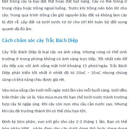
Đất trồng cây là loại đất thịt hoặc đất hạt nặng. Cây có thể trồng ở
trong chậu hoặc trồng ngoài luống. Trước khi trồng nên bón lót cho
cây. Trong quá trình trồng cần giữ nguyên bầu đất và không làm cây
bị đứt rễ. Lấp đất và tưới nước từ từ cho tới khi toàn bộ đất xung
quanh đã đủ ẩm.
Cách chăm sóc cây Trắc Bách Diệp
Cây Trắc Bách Diệp là loại cây ưa ánh sáng. Nhưng cũng có thể sinh
trưởng ở trong phòng không có ánh sáng trực tiếp. Tốt nhất nên để
cây tiếp xúc với ánh nắng mặt trời khoảng 15 phút/ngày. Trắc Bách
Diệp phát triển tốt nhất ở nhiệt độ từ 20oC – 35oC nhưng chúng
cũng có khả năng chịu được giá rét.
Vào mùa nắng cần tưới mỗi ngày một lần vào mỗi buổi sáng, tưới đều
trên thân cây và lá. Vào mùa mưa thì hạn chế tưới nước tránh trường
hợp cây bị ngập úng. Khi cây còn non nhu cầu cần nước cao. Nhưng
khi cây đã trưởng thành thì có thể chịu hạn tốt.
Định kỳ bón phân, vun xới gốc cho cây 2-3 tháng 1 lần. Bạn có thể
bón phân NPK , phân đạm cho cây dưới dạng thô hoặc dạng dung