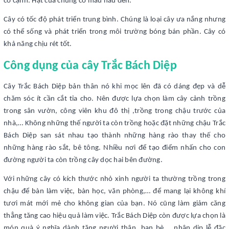
có cạnh. Hạt của chúng có màu nâu đen.
Cây có tốc độ phát triển trung bình. Chúng là loại cây ưa nắng nhưng
có thể sống và phát triển trong môi trường bóng bán phần. Cây có
khả năng chịu rét tốt.
Công dụng của cây Trắc Bách Diệp
Cây Trắc Bách Diệp bản thân nó khi mọc lên đã có dáng đẹp và dễ
chăm sóc ít cần cắt tỉa cho. Nên được lựa chọn làm cây cảnh trồng
trong sân vườn, công viên khu đô thị ,trồng trong chậu trước của
nhà,… Không những thế người ta còn trồng hoặc đặt những chậu Trắc
Bách Diệp san sát nhau tạo thành những hàng rào thay thế cho
những hàng rào sắt, bê tông. Nhiều nơi để tạo điểm nhấn cho con
đường người ta còn trồng cây dọc hai bên đường.
Với những cây có kích thước nhỏ xinh người ta thường trồng trong
chậu để bàn làm việc, bàn học, văn phòng,… để mang lại không khí
tươi mát mới mẻ cho không gian của bạn. Nó cũng làm giảm căng
thẳng tăng cao hiệu quả làm việc. Trắc Bách Diệp còn được lựa chọn là
món quà ý nghĩa dành tặng người thân, bạn bè,… nhân dịp lễ đặc