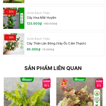
- 31%
Vườn Bách Thảo
Cây Hoa Mắt Huyền
125.000₫
180.000₫
- 10%
Vườn Bách Thảo
Cây Thằn Lằn Bông (Vảy Ốc Cẩm Thạch)
65.000₫
72.000₫
SẢN PHẨM LIÊN QUAN
18%
8%