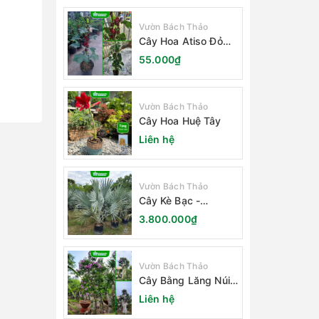
Vườn Bách Thảo
Cây Hoa Atiso Đỏ
(Bụt Gấm Hibiscus)
55.000₫
Vườn Bách Thảo
Cây Hoa Huệ Tây
Liên hệ
Vườn Bách Thảo
Cây Kè Bạc -
Smarckia Nobilis
3.800.000₫
Vườn Bách Thảo
Cây Bằng Lăng Núi
(Cây Săng Lẻ)
Liên hệ