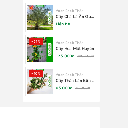
Vườn Bách Thảo
Cây Chà Là Ăn Quả
Barhee Trồng Sân
Liên hệ
Vườn
- 31%
Vườn Bách Thảo
Cây Hoa Mắt Huyền
125.000₫
180.000₫
- 10%
Vườn Bách Thảo
Cây Thằn Lằn Bông
(Vảy Ốc Cẩm Thạch)
65.000₫
72.000₫