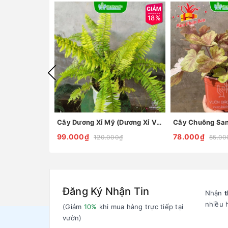
18%
Cây Dương Xỉ Mỹ (Dương Xỉ Vàng)
99.000₫
78.000₫
120.000₫
85.00
Đăng Ký Nhận Tin
Nhận
t
nhiều 
(Giảm
10%
khi mua hàng trực tiếp tại
vườn)