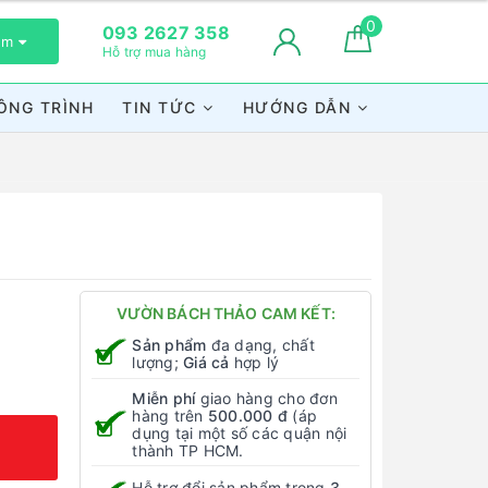
0
093 2627 358
xem
Hỗ trợ mua hàng
ÔNG TRÌNH
TIN TỨC
HƯỚNG DẪN
VƯỜN BÁCH THẢO CAM KẾT:
Sản phẩm
đa dạng, chất
lượng;
Giá cả
hợp lý
Miễn phí
giao hàng cho đơn
hàng trên
500.000 đ
(áp
dụng tại một số các quận nội
thành TP HCM.
Hỗ trợ đổi sản phẩm trong
3