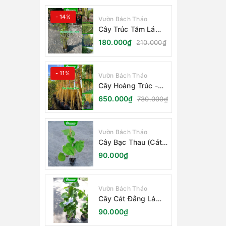
- 14%
Vườn Bách Thảo
Cây Trúc Tăm Lá
Xanh - Bambusa
180.000₫
210.000₫
Multiplex Fernleaf
- 11%
Vườn Bách Thảo
Cây Hoàng Trúc -
Schizostachyum
650.000₫
730.000₫
Brachycladum Yello
Vườn Bách Thảo
Cây Bạc Thau (Cát
Đằng Lá Lớn)
90.000₫
Vườn Bách Thảo
Cây Cát Đằng Lá
Nhỏ
90.000₫