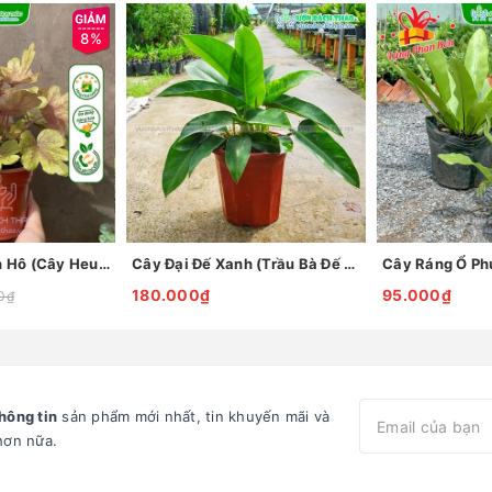
8%
Cây Chuông San Hô (Cây Heuchera)
Cây Đại Đế Xanh (Trầu Bà Đế Vương Xanh)
Cây Ráng Ổ Ph
180.000₫
95.000₫
0₫
hông tin
sản phẩm mới nhất, tin khuyến mãi và
hơn nữa.