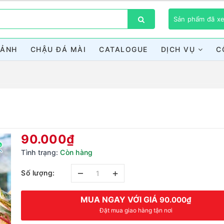
Sản phẩm đã 
CẢNH
CHẬU ĐÁ MÀI
CATALOGUE
DỊCH VỤ
C
Bạn chưa xem sản phẩm nào
90.000₫
Tình trạng:
Còn hàng
–
+
Số lượng:
MUA NGAY VỚI GIÁ
90.000₫
Đặt mua giao hàng tận nơi