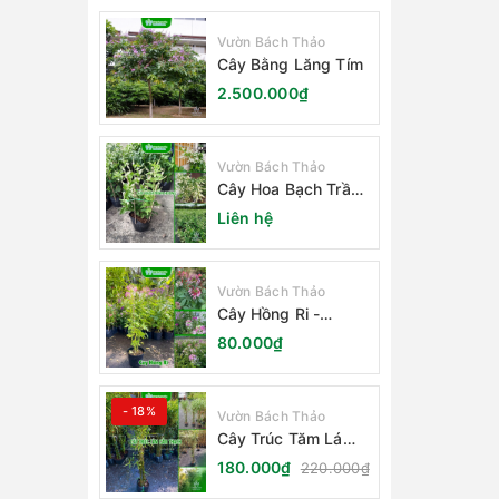
Vườn Bách Thảo
Cây Bằng Lăng Tím
2.500.000₫
Vườn Bách Thảo
Cây Hoa Bạch Trầm
Hương
Liên hệ
Vườn Bách Thảo
Cây Hồng Ri -
Cleome Spinosa
80.000₫
- 18%
Vườn Bách Thảo
Cây Trúc Tăm Lá
Cẩm Thạch
180.000₫
220.000₫