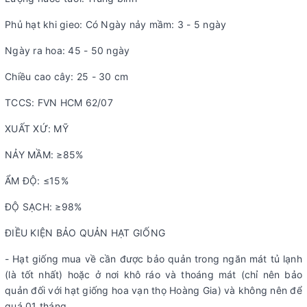
Phủ hạt khi gieo: Có Ngày nảy mầm: 3 - 5 ngày
Ngày ra hoa: 45 - 50 ngày
Chiều cao cây: 25 - 30 cm
TCCS: FVN HCM 62/07
XUẤT XỨ: MỸ
NẢY MẦM: ≥85%
ẨM ĐỘ: ≤15%
ĐỘ SẠCH: ≥98%
ĐIỀU KIỆN BẢO QUẢN HẠT GIỐNG
- Hạt giống mua về cần được bảo quản trong ngăn mát tủ lạnh
(là tốt nhất) hoặc ở nơi khô ráo và thoáng mát (chỉ nên bảo
quản đối với hạt giống hoa vạn thọ Hoàng Gia) và không nên để
quá 01 tháng.