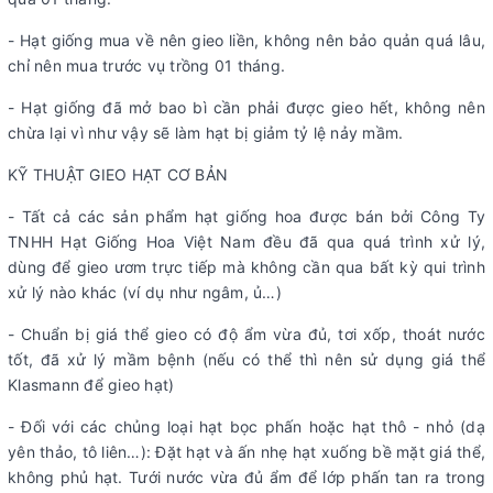
- Hạt giống mua về nên gieo liền, không nên bảo quản quá lâu,
chỉ nên mua trước vụ trồng 01 tháng.
- Hạt giống đã mở bao bì cần phải được gieo hết, không nên
chừa lại vì như vậy sẽ làm hạt bị giảm tỷ lệ nảy mầm.
KỸ THUẬT GIEO HẠT CƠ BẢN
- Tất cả các sản phẩm hạt giống hoa được bán bởi Công Ty
TNHH Hạt Giống Hoa Việt Nam đều đã qua quá trình xử lý,
dùng để gieo ươm trực tiếp mà không cần qua bất kỳ qui trình
xử lý nào khác (ví dụ như ngâm, ủ…)
- Chuẩn bị giá thể gieo có độ ẩm vừa đủ, tơi xốp, thoát nước
tốt, đã xử lý mầm bệnh (nếu có thể thì nên sử dụng giá thể
Klasmann để gieo hạt)
- Đối với các chủng loại hạt bọc phấn hoặc hạt thô - nhỏ (dạ
yên thảo, tô liên…): Đặt hạt và ấn nhẹ hạt xuống bề mặt giá thể,
không phủ hạt. Tưới nước vừa đủ ẩm để lớp phấn tan ra trong