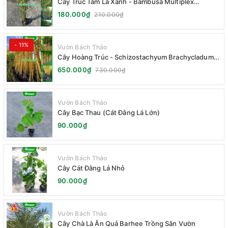
Cây Trúc Tăm Lá Xanh - Bambusa Multiplex
Fernleaf
180.000₫
210.000₫
- 11%
Vườn Bách Thảo
Cây Hoàng Trúc - Schizostachyum Brachycladum
Yello
650.000₫
730.000₫
Vườn Bách Thảo
Cây Bạc Thau (Cát Đằng Lá Lớn)
90.000₫
Vườn Bách Thảo
Cây Cát Đằng Lá Nhỏ
90.000₫
Vườn Bách Thảo
Cây Chà Là Ăn Quả Barhee Trồng Sân Vườn