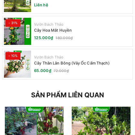
Liên hệ
- 31%
Vườn Bách Thảo
Cây Hoa Mắt Huyền
125.000₫
180.000₫
- 10%
Vườn Bách Thảo
Cây Thằn Lằn Bông (Vảy Ốc Cẩm Thạch)
65.000₫
72.000₫
SẢN PHẨM LIÊN QUAN