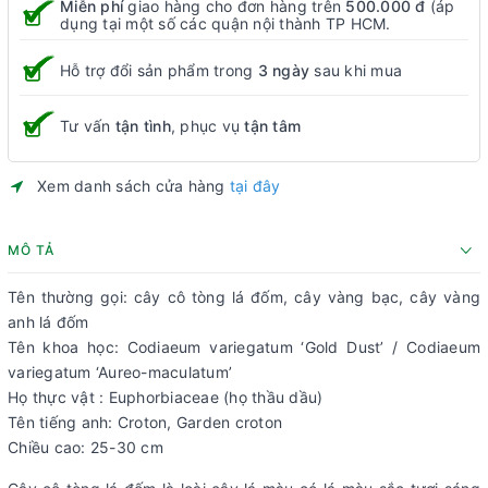
Miễn phí
giao hàng cho đơn hàng trên
500.000 đ
(áp
dụng tại một số các quận nội thành TP HCM.
Hỗ trợ đổi sản phẩm trong
3 ngày
sau khi mua
Tư vấn
tận tình
, phục vụ
tận tâm
Xem danh sách cửa hàng
tại đây
MÔ TẢ
Tên thường gọi: cây cô tòng lá đốm, cây vàng bạc, cây vàng
anh lá đốm
Tên khoa học: Codiaeum variegatum ‘Gold Dust’ / Codiaeum
variegatum ‘Aureo-maculatum’
Họ thực vật : Euphorbiaceae (họ thầu dầu)
Tên tiếng anh: Croton, Garden croton
Chiều cao: 25-30 cm