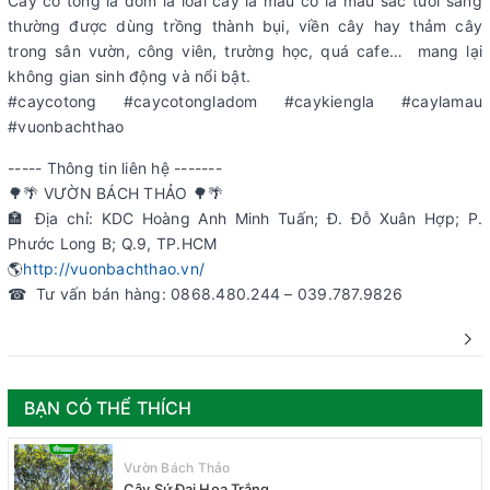
Cây cô tòng lá đốm là loài cây lá màu có lá màu sắc tươi sáng
thường được dùng trồng thành bụi, viền cây hay thảm cây
trong sân vườn, công viên, trường học, quá cafe… mang lại
không gian sinh động và nổi bật.
#caycotong #caycotongladom #caykiengla #caylamau
#vuonbachthao
----- Thông tin liên hệ -------
🌳🌴 VƯỜN BÁCH THẢO 🌳🌴
🏣 Địa chỉ: KDC Hoàng Anh Minh Tuấn; Đ. Đỗ Xuân Hợp; P.
Phước Long B; Q.9, TP.HCM
🌎
http://vuonbachthao.vn/
☎ Tư vấn bán hàng: 0868.480.244 – 039.787.9826
BẠN CÓ THỂ THÍCH
Vườn Bách Thảo
Cây Sứ Đại Hoa Trắng