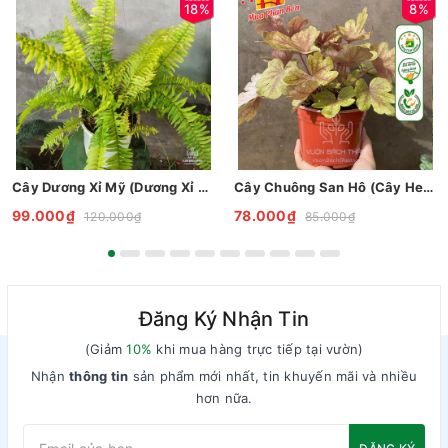
18%
8%
Cây Dương Xỉ Mỹ (Dương Xỉ Vàng)
Cây Chuông San Hô (Cây Heuchera)
99.000₫
78.000₫
120.000₫
85.000₫
Đăng Ký Nhận Tin
(Giảm
10%
khi mua hàng trực tiếp tại vườn)
Nhận
thông tin
sản phẩm mới nhất, tin khuyến mãi và nhiều
hơn nữa.