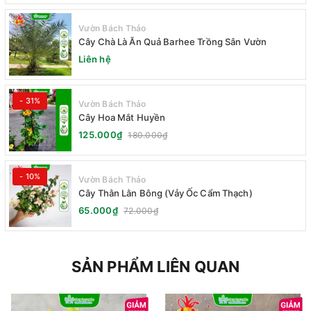
Vườn Bách Thảo
Cây Chà Là Ăn Quả Barhee Trồng Sân Vườn
Liên hệ
- 31%
Vườn Bách Thảo
Cây Hoa Mắt Huyền
125.000₫
180.000₫
- 10%
Vườn Bách Thảo
Cây Thằn Lằn Bông (Vảy Ốc Cẩm Thạch)
65.000₫
72.000₫
SẢN PHẨM LIÊN QUAN