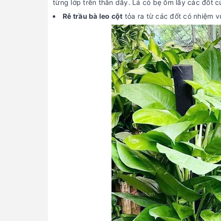
từng lớp trên thân dây. Lá có bẹ ôm lấy các đốt 
Rễ trầu bà leo cột
tỏa ra từ các đốt có nhiệm v