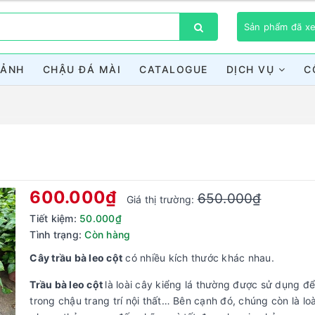
Sản phẩm đã 
CẢNH
CHẬU ĐÁ MÀI
CATALOGUE
DỊCH VỤ
C
Bạn chưa xem sản phẩm nào
600.000₫
650.000₫
Giá thị trường:
Tiết kiệm:
50.000₫
Tình trạng:
Còn hàng
Cây trầu bà leo cột
có nhiều kích thước khác nhau.
Trầu bà leo cột
là loài cây kiểng lá thường được sử dụng để
trong chậu trang trí nội thất… Bên cạnh đó, chúng còn là lo