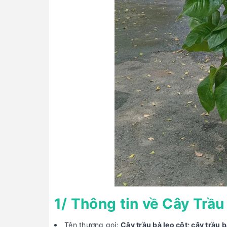
1/ Thông tin về Cây Trầu
Tên thương gọi:
Cây trầu bà leo cột; cây trầu 