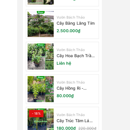
Vườn Bách Thảo
Cây Bằng Lăng Tím
2.500.000₫
Vườn Bách Thảo
Cây Hoa Bạch Trầm
Hương
Liên hệ
Vườn Bách Thảo
Cây Hồng Ri -
Cleome Spinosa
80.000₫
- 18%
Vườn Bách Thảo
Cây Trúc Tăm Lá
Cẩm Thạch
180.000₫
220.000₫