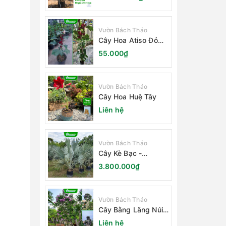
Vườn Bách Thảo
Cây Hoa Atiso Đỏ
(Bụt Gấm Hibiscus)
55.000₫
Vườn Bách Thảo
Cây Hoa Huệ Tây
Liên hệ
Vườn Bách Thảo
Cây Kè Bạc -
Smarckia Nobilis
3.800.000₫
Vườn Bách Thảo
Cây Bằng Lăng Núi
(Cây Săng Lẻ)
Liên hệ