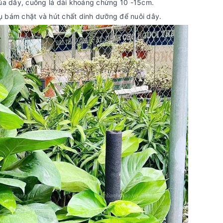
của dây, cuống lá dài khoảng chừng 10 -15cm.
ụ bám chặt và hút chất dinh dưỡng để nuôi dây.