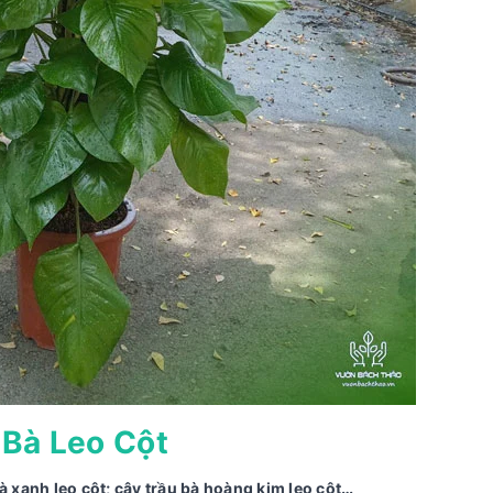
 Bà Leo Cột
bà xanh leo cột; cây trầu bà hoàng kim leo cột…