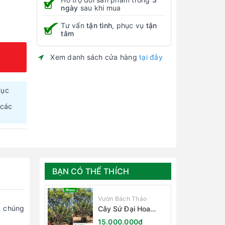
ngày
sau khi mua
Tư vấn
tận tình
, phục vụ
tận
tâm
Xem danh sách cửa hàng
tại đây
tục
 các
BẠN CÓ THỂ THÍCH
Vườn Bách Thảo
, chúng
Cây Sứ Đại Hoa
Trắng
15.000.000₫