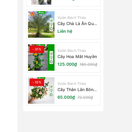
Vườn Bách Thảo
Cây Chà Là Ăn Quả
Barhee Trồng Sân
Liên hệ
Vườn
- 31%
Vườn Bách Thảo
Cây Hoa Mắt Huyền
125.000₫
180.000₫
- 10%
Vườn Bách Thảo
Cây Thằn Lằn Bông
(Vảy Ốc Cẩm Thạch)
65.000₫
72.000₫