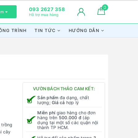
0
093 2627 358
xem
Hỗ trợ mua hàng
ÔNG TRÌNH
TIN TỨC
HƯỚNG DẪN
VƯỜN BÁCH THẢO CAM KẾT:
Sản phẩm
đa dạng, chất
lượng;
Giá cả
hợp lý
Miễn phí
giao hàng cho đơn
hàng trên
500.000 đ
(áp
dụng tại một số các quận nội
 trồng
thành TP HCM.
ài cây
Hỗ trợ đổi sản phẩm trong
3