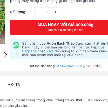
phong thủy mang đến những gì tốt đẹp cho gia chủ.
–
+
Số lượng:
MUA NGAY VỚI GIÁ
600.000₫
Đặt mua giao hàng tận nơi
Sản phẩm của
Vườn Bách Thảo
được cập nhật liên 
hàng ngày vì thế bạn vui lòng liên hệ trực tiếp qua
Fanpage
hoặc
Zalo
để chúng tôi gửi bạn tham khảo
mẫu sản phẩm mới nhất tại cửa hàng.
Hotline đặt hàng:
093 2627 358
(7:30-22:00)
MÔ TẢ
ược sử dụng để trồng trong chậu trang trí nội thất… Bên cạnh đó
 đẹp cho gia chủ.