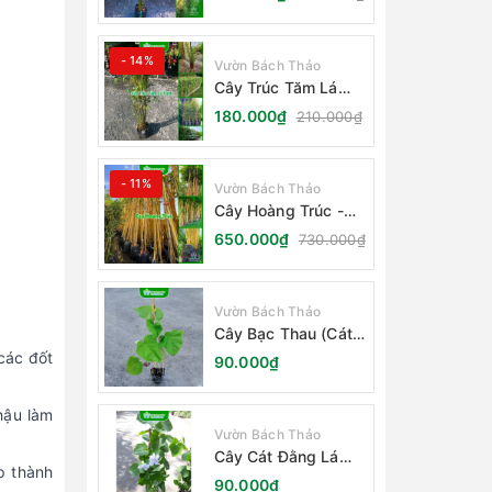
- 14%
Vườn Bách Thảo
Cây Trúc Tăm Lá
Xanh - Bambusa
180.000₫
210.000₫
Multiplex Fernleaf
- 11%
Vườn Bách Thảo
Cây Hoàng Trúc -
Schizostachyum
650.000₫
730.000₫
Brachycladum Yello
Vườn Bách Thảo
Cây Bạc Thau (Cát
Đằng Lá Lớn)
các đốt
90.000₫
hậu làm
Vườn Bách Thảo
Cây Cát Đằng Lá
p thành
Nhỏ
90.000₫