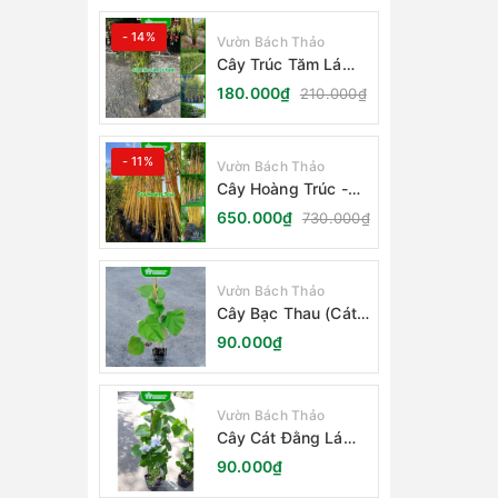
- 14%
Vườn Bách Thảo
Cây Trúc Tăm Lá
Xanh - Bambusa
180.000₫
210.000₫
Multiplex Fernleaf
- 11%
Vườn Bách Thảo
Cây Hoàng Trúc -
Schizostachyum
650.000₫
730.000₫
Brachycladum Yello
Vườn Bách Thảo
Cây Bạc Thau (Cát
Đằng Lá Lớn)
90.000₫
Vườn Bách Thảo
Cây Cát Đằng Lá
Nhỏ
90.000₫