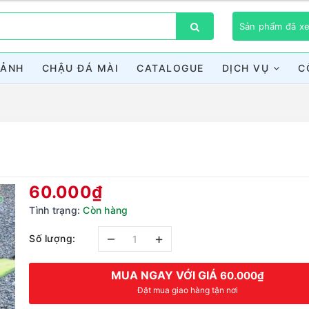
Sản phẩm đã 
CẢNH
CHẬU ĐÁ MÀI
CATALOGUE
DỊCH VỤ
C
Bạn chưa xem sản phẩm nào
60.000₫
Tình trạng:
Còn hàng
–
+
Số lượng:
MUA NGAY VỚI GIÁ
60.000₫
Đặt mua giao hàng tận nơi