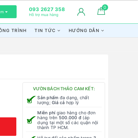
0
093 2627 358
xem
Hỗ trợ mua hàng
ÔNG TRÌNH
TIN TỨC
HƯỚNG DẪN
VƯỜN BÁCH THẢO CAM KẾT:
Sản phẩm
đa dạng, chất
lượng;
Giá cả
hợp lý
Miễn phí
giao hàng cho đơn
hàng trên
500.000 đ
(áp
dụng tại một số các quận nội
thành TP HCM.
Hỗ trợ đổi sản phẩm trong
3