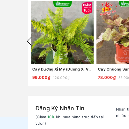
18%
Cây Dương Xỉ Mỹ (Dương Xỉ Vàng)
99.000₫
78.000₫
120.000₫
85.00
Đăng Ký Nhận Tin
Nhận
t
nhiều 
(Giảm
10%
khi mua hàng trực tiếp tại
vườn)