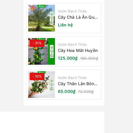
Vườn Bách Thảo
Cây Chà Là Ăn Quả
Barhee Trồng Sân
Liên hệ
Vườn
- 31%
Vườn Bách Thảo
Cây Hoa Mắt Huyền
125.000₫
180.000₫
- 10%
Vườn Bách Thảo
Cây Thằn Lằn Bông
(Vảy Ốc Cẩm Thạch)
65.000₫
72.000₫