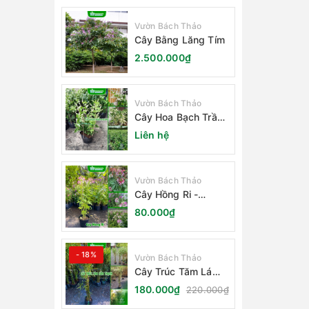
Vườn Bách Thảo
Cây Bằng Lăng Tím
2.500.000₫
Vườn Bách Thảo
Cây Hoa Bạch Trầm
Hương
Liên hệ
Vườn Bách Thảo
Cây Hồng Ri -
Cleome Spinosa
80.000₫
- 18%
Vườn Bách Thảo
Cây Trúc Tăm Lá
Cẩm Thạch
180.000₫
220.000₫