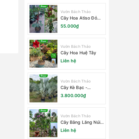
Vườn Bách Thảo
Cây Hoa Atiso Đỏ
(Bụt Gấm Hibiscus)
55.000₫
Vườn Bách Thảo
Cây Hoa Huệ Tây
Liên hệ
Vườn Bách Thảo
Cây Kè Bạc -
Smarckia Nobilis
3.800.000₫
Vườn Bách Thảo
Cây Bằng Lăng Núi
(Cây Săng Lẻ)
Liên hệ