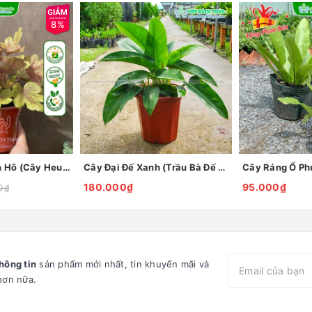
8%
Cây Chuông San Hô (Cây Heuchera)
Cây Đại Đế Xanh (Trầu Bà Đế Vương Xanh)
Cây Ráng Ổ Ph
180.000₫
95.000₫
0₫
hông tin
sản phẩm mới nhất, tin khuyến mãi và
hơn nữa.