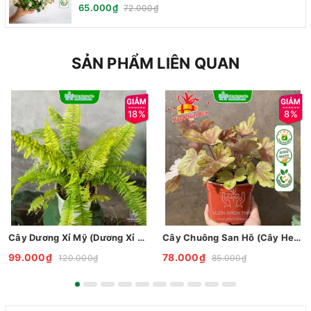
65.000₫
72.000₫
SẢN PHẨM LIÊN QUAN
18%
8%
Cây Dương Xỉ Mỹ (Dương Xỉ Vàng)
Cây Chuông San Hô (Cây Heuchera)
99.000₫
78.000₫
120.000₫
85.000₫