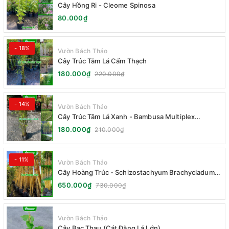
Cây Hồng Ri - Cleome Spinosa
80.000₫
- 18%
Vườn Bách Thảo
Cây Trúc Tăm Lá Cẩm Thạch
180.000₫
220.000₫
- 14%
Vườn Bách Thảo
Cây Trúc Tăm Lá Xanh - Bambusa Multiplex
Fernleaf
180.000₫
210.000₫
- 11%
Vườn Bách Thảo
Cây Hoàng Trúc - Schizostachyum Brachycladum
Yello
650.000₫
730.000₫
Vườn Bách Thảo
Cây Bạc Thau (Cát Đằng Lá Lớn)