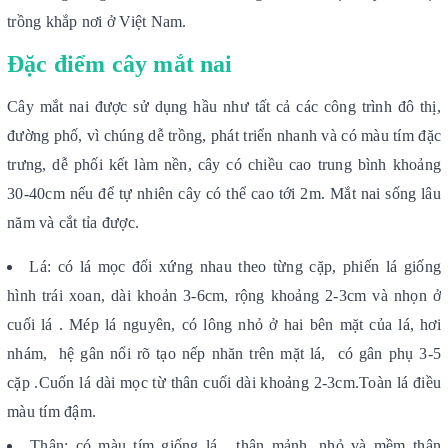
trồng khắp nơi ở Việt Nam.
Đặc điểm cây mắt nai
Cây mắt nai được sử dụng hầu như tất cả các công trình đô thị,
đường phố, vì chúng dễ trồng, phát triển nhanh và có màu tím đặc
trưng, dễ phối kết làm nền, cây có chiều cao trung bình khoảng
30-40cm nếu để tự nhiên cây có thể cao tới 2m. Mắt nai sống lâu
năm và cắt tỉa được.
Lá: có lá mọc đối xứng nhau theo từng cặp, phiến lá giống
hình trái xoan, dài khoản 3-6cm, rộng khoảng 2-3cm và nhọn ở
cuối lá . Mép lá nguyên, có lông nhỏ ở hai bên mặt của lá, hơi
nhám, hệ gân nổi rõ tạo nếp nhăn trên mặt lá, có gân phụ 3-5
cặp .Cuốn lá dài mọc từ thân cuối dài khoảng 2-3cm.Toàn lá điều
màu tím đậm.
Thân: có màu tím giống lá , thân mảnh, nhỏ và mềm thân