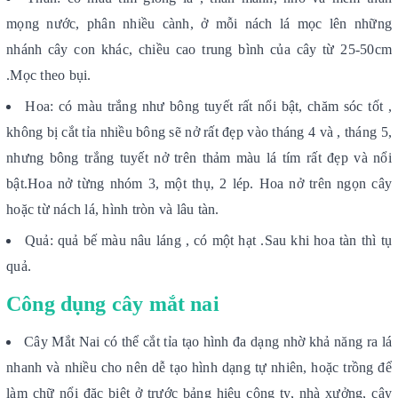
mọng nước, phân nhiều cành, ở mỗi nách lá mọc lên những
nhánh cây con khác, chiều cao trung bình của cây từ 25-50cm
.Mọc theo bụi.
Hoa: có màu trắng như bông tuyết rất nổi bật, chăm sóc tốt ,
không bị cắt tỉa nhiều bông sẽ nở rất đẹp vào tháng 4 và , tháng 5,
nhưng bông trắng tuyết nở trên thảm màu lá tím rất đẹp và nổi
bật.Hoa nở từng nhóm 3, một thụ, 2 lép. Hoa nở trên ngọn cây
hoặc từ nách lá, hình tròn và lâu tàn.
Quả: quả bế màu nâu láng , có một hạt .Sau khi hoa tàn thì tụ
quả.
Công dụng cây mắt nai
Cây Mắt Nai có thể cắt tỉa tạo hình đa dạng nhờ khả năng ra lá
nhanh và nhiều cho nên dễ tạo hình dạng tự nhiên, hoặc trồng để
làm chữ nổi đặc biệt ở trước bảng hiệu công ty, nhà xưởng, cây