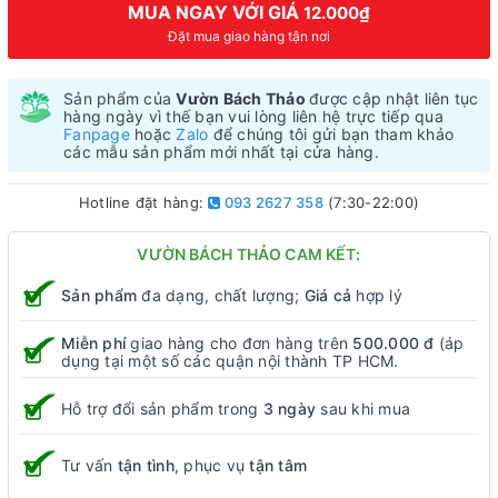
MUA NGAY VỚI GIÁ
12.000₫
Đặt mua giao hàng tận nơi
Sản phẩm của
Vườn Bách Thảo
được cập nhật liên tục
hàng ngày vì thế bạn vui lòng liên hệ trực tiếp qua
Fanpage
hoặc
Zalo
để chúng tôi gửi bạn tham khảo
các mẫu sản phẩm mới nhất tại cửa hàng.
Hotline đặt hàng:
093 2627 358
(7:30-22:00)
VƯỜN BÁCH THẢO CAM KẾT:
Sản phẩm
đa dạng, chất lượng;
Giá cả
hợp lý
Miễn phí
giao hàng cho đơn hàng trên
500.000 đ
(áp
dụng tại một số các quận nội thành TP HCM.
Hỗ trợ đổi sản phẩm trong
3 ngày
sau khi mua
Tư vấn
tận tình
, phục vụ
tận tâm