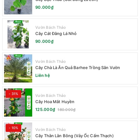
90.000₫
Vườn Bách Thảo
Cây Cát Đằng Lá Nhỏ
90.000₫
Vườn Bách Thảo
Cây Chà Là Ăn Quả Barhee Trồng Sân Vườn
Liên hệ
- 31%
Vườn Bách Thảo
Cây Hoa Mắt Huyền
125.000₫
180.000₫
- 10%
Vườn Bách Thảo
Cây Thằn Lằn Bông (Vảy Ốc Cẩm Thạch)