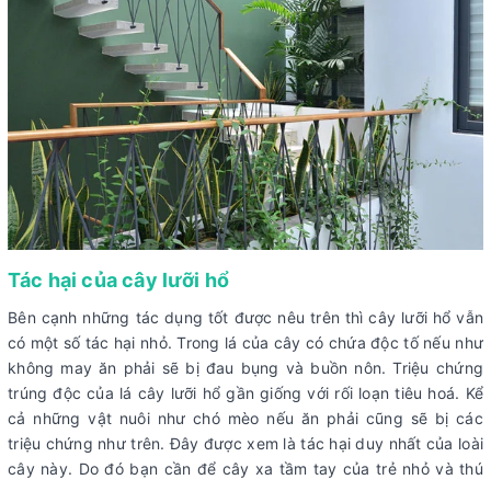
Tác hại của cây lưỡi hổ
Bên cạnh những tác dụng tốt được nêu trên thì cây lưỡi hổ vẫn
có một số tác hại nhỏ. Trong lá của cây có chứa độc tố nếu như
không may ăn phải sẽ bị đau bụng và buồn nôn. Triệu chứng
trúng độc của lá cây lưỡi hổ gần giống với rối loạn tiêu hoá. Kể
cả những vật nuôi như chó mèo nếu ăn phải cũng sẽ bị các
triệu chứng như trên. Đây được xem là tác hại duy nhất của loài
cây này. Do đó bạn cần để cây xa tầm tay của trẻ nhỏ và thú