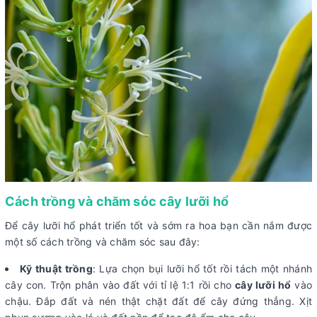
Cách trồng và chăm sóc cây lưỡi hổ
Để cây lưỡi hổ phát triển tốt và sớm ra hoa bạn cần nắm được
một số cách trồng và chăm sóc sau đây:
Kỹ thuật trồng
: Lựa chọn bụi lưỡi hổ tốt rồi tách một nhánh
cây con. Trộn phân vào đất với tỉ lệ 1:1 rồi cho
cây lưỡi hổ
vào
chậu. Đắp đất và nén thật chặt đất để cây đứng thẳng. Xịt