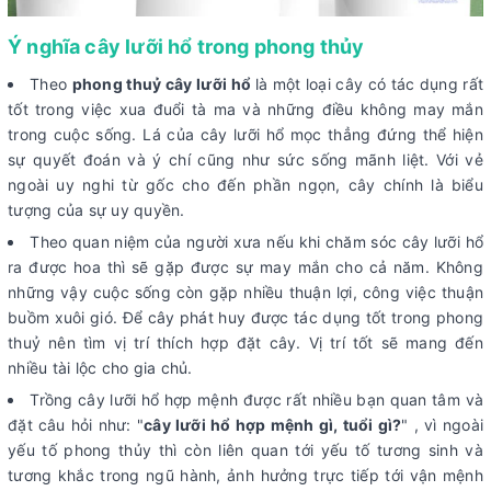
Ý nghĩa cây lưỡi hổ trong phong thủy
Theo
phong thuỷ cây lưỡi hổ
là một loại cây có tác dụng rất
tốt trong việc xua đuổi tà ma và những điều không may mắn
trong cuộc sống. Lá của cây lưỡi hổ mọc thẳng đứng thể hiện
sự quyết đoán và ý chí cũng như sức sống mãnh liệt. Với vẻ
ngoài uy nghi từ gốc cho đến phần ngọn, cây chính là biểu
tượng của sự uy quyền.
Theo quan niệm của người xưa nếu khi chăm sóc cây lưỡi hổ
ra được hoa thì sẽ gặp được sự may mắn cho cả năm. Không
những vậy cuộc sống còn gặp nhiều thuận lợi, công việc thuận
buồm xuôi gió. Để cây phát huy được tác dụng tốt trong phong
thuỷ nên tìm vị trí thích hợp đặt cây. Vị trí tốt sẽ mang đến
nhiều tài lộc cho gia chủ.
Trồng cây lưỡi hổ hợp mệnh được rất nhiều bạn quan tâm và
đặt câu hỏi như: "
cây lưỡi hổ hợp mệnh gì, tuổi gì?
" , vì ngoài
yếu tố phong thủy thì còn liên quan tới yếu tố tương sinh và
tương khắc trong ngũ hành, ảnh hưởng trực tiếp tới vận mệnh