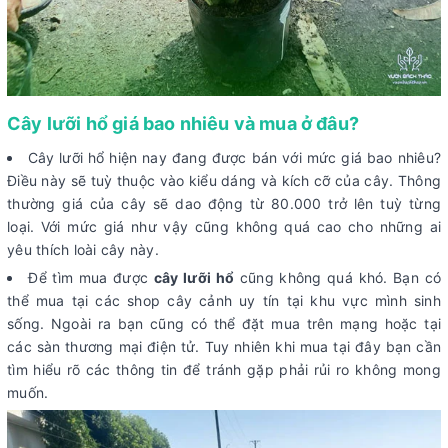
Cây lưỡi hổ giá bao nhiêu và mua ở đâu?
Cây lưỡi hổ hiện nay đang được bán với mức giá bao nhiêu?
Điều này sẽ tuỳ thuộc vào kiểu dáng và kích cỡ của cây. Thông
thường giá của cây sẽ dao động từ 80.000 trở lên tuỳ từng
loại. Với mức giá như vậy cũng không quá cao cho những ai
yêu thích loài cây này.
Để tìm mua được
cây lưỡi hổ
cũng không quá khó. Bạn có
thể mua tại các shop cây cảnh uy tín tại khu vực mình sinh
sống. Ngoài ra bạn cũng có thể đặt mua trên mạng hoặc tại
các sàn thương mại điện tử. Tuy nhiên khi mua tại đây bạn cần
tìm hiểu rõ các thông tin để tránh gặp phải rủi ro không mong
muốn.