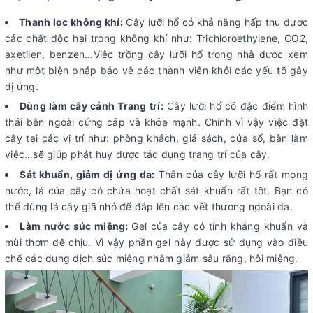
Thanh lọc không khí:
Cây lưỡi hổ có khả năng hấp thụ được
các chất độc hại trong không khí như: Trichloroethylene, CO2,
axetilen, benzen…Việc trồng cây lưỡi hổ trong nhà được xem
như một biện pháp bảo vệ các thành viên khỏi các yếu tố gây
dị ứng.
Dùng làm cây cảnh Trang trí:
Cây lưỡi hổ có đặc điểm hình
thái bên ngoài cứng cáp và khỏe mạnh. Chính vì vậy việc đặt
cây tại các vị trí như: phòng khách, giá sách, cửa sổ, bàn làm
việc…sẽ giúp phát huy được tác dụng trang trí của cây.
Sát khuẩn, giảm dị ứng da:
Thân của cây lưỡi hổ rất mọng
nước, lá của cây có chứa hoạt chất sát khuẩn rất tốt. Bạn có
thể dùng lá cây giã nhỏ để đắp lên các vết thương ngoài da.
Làm nước súc miệng:
Gel của cây có tính kháng khuẩn và
mùi thơm dễ chịu. Vì vậy phần gel này được sử dụng vào điều
chế các dung dịch súc miệng nhằm giảm sâu răng, hôi miệng.