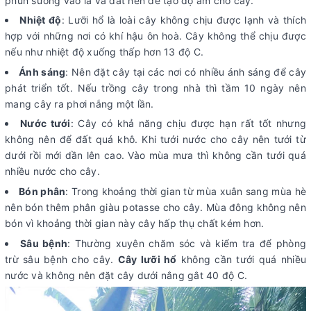
phun sương vào lá và đất nền để tạo độ ẩm cho cây.
Nhiệt độ
: Lưỡi hổ là loài cây không chịu được lạnh và thích
hợp với những nơi có khí hậu ôn hoà. Cây không thể chịu được
nếu như nhiệt độ xuống thấp hơn 13 độ C.
Ánh sáng
: Nên đặt cây tại các nơi có nhiều ánh sáng để cây
phát triển tốt. Nếu trồng cây trong nhà thì tầm 10 ngày nên
mang cây ra phơi nắng một lần.
Nước tưới
: Cây có khả năng chịu được hạn rất tốt nhưng
không nên để đất quá khô. Khi tưới nước cho cây nên tưới từ
dưới rồi mới dần lên cao. Vào mùa mưa thì không cần tưới quá
nhiều nước cho cây.
Bón phân
: Trong khoảng thời gian từ mùa xuân sang mùa hè
nên bón thêm phân giàu potasse cho cây. Mùa đông không nên
bón vì khoảng thời gian này cây hấp thụ chất kém hơn.
Sâu bệnh
: Thường xuyên chăm sóc và kiểm tra để phòng
trừ sâu bệnh cho cây.
Cây lưỡi hổ
không cần tưới quá nhiều
nước và không nên đặt cây dưới nắng gắt 40 độ C.