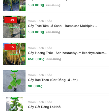
180.000₫
220.000₫
- 14%
Vườn Bách Thảo
Cây Trúc Tăm Lá Xanh - Bambusa Multiplex
Fernleaf
180.000₫
210.000₫
- 11%
Vườn Bách Thảo
Cây Hoàng Trúc - Schizostachyum Brachycladum
Yello
650.000₫
730.000₫
Vườn Bách Thảo
Cây Bạc Thau (Cát Đằng Lá Lớn)
90.000₫
Vườn Bách Thảo
Cây Cát Đằng Lá Nhỏ