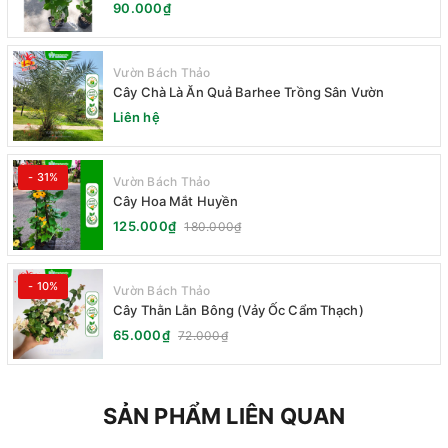
90.000₫
Vườn Bách Thảo
Cây Chà Là Ăn Quả Barhee Trồng Sân Vườn
Liên hệ
- 31%
Vườn Bách Thảo
Cây Hoa Mắt Huyền
125.000₫
180.000₫
- 10%
Vườn Bách Thảo
Cây Thằn Lằn Bông (Vảy Ốc Cẩm Thạch)
65.000₫
72.000₫
SẢN PHẨM LIÊN QUAN