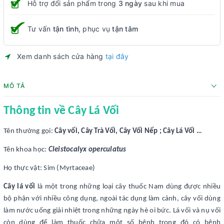
Hỗ trợ đổi sản phẩm trong
3 ngày
sau khi mua
Tư vấn
tận tình
, phục vụ
tận tâm
Xem danh sách cửa hàng
tại đây
MÔ TẢ
Thông tin về Cây Lá Vối
Tên thường gọi:
Cây vối, Cây Trà Vối, Cây Vối Nếp ; Cây Lá Vối …
Tên khoa học:
Cleistocalyx operculatus
Họ thực vật: Sim (Myrtaceae)
Cây lá vối
là một trong những loại cây thuốc Nam dùng được nhiều
bộ phận với nhiều công dụng, ngoài tác dụng làm cảnh, cây vối dùng
làm nước uống giải nhiệt trong những ngày hè oi bức. Lá vối và nụ vối
còn dùng để làm thuốc chữa một số bệnh trong đó có bệnh