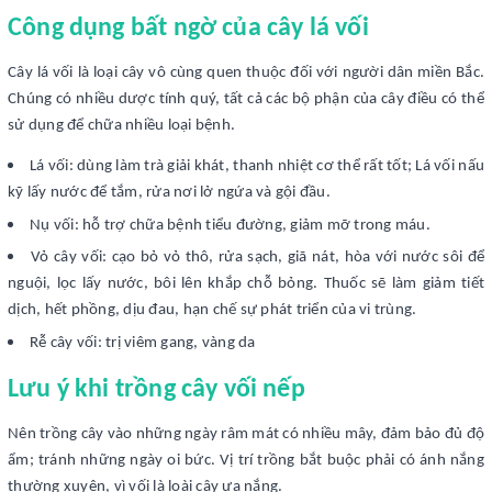
Công dụng bất ngờ của cây lá vối
Cây lá vối là loại cây vô cùng quen thuộc đối với người dân miền Bắc.
Chúng có nhiều dược tính quý, tất cả các bộ phận của cây điều có thể
sử dụng để chữa nhiều loại bệnh.
Lá vối: dùng làm trà giải khát, thanh nhiệt cơ thể rất tốt; Lá vối nấu
kỹ lấy nước để tắm, rửa nơi lở ngứa và gội đầu.
Nụ vối: hỗ trợ chữa bệnh tiểu đường, giảm mỡ trong máu.
Vỏ cây vối: cạo bỏ vỏ thô, rửa sạch, giã nát, hòa với nước sôi để
nguội, lọc lấy nước, bôi lên khắp chỗ bỏng. Thuốc sẽ làm giảm tiết
dịch, hết phồng, dịu đau, hạn chế sự phát triển của vi trùng.
Rễ cây vối: trị viêm gang, vàng da
Lưu ý khi trồng cây vối nếp
Nên trồng cây vào những ngày râm mát có nhiều mây, đảm bảo đủ độ
ẩm; tránh những ngày oi bức. Vị trí trồng bắt buộc phải có ánh nắng
thường xuyên, vì vối là loài cây ưa nắng.