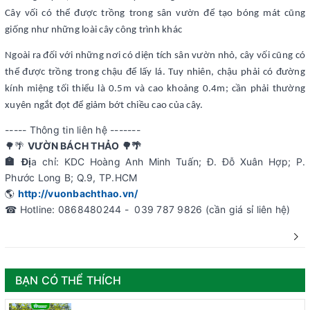
Cây vối có thể được trồng trong sân vườn để tạo bóng mát cũng
giống như những loài cây công trình khác
Ngoài ra đối với những nơi có diện tích sân vườn nhỏ, cây vối cũng có
thể được trồng trong chậu để lấy lá. Tuy nhiên, chậu phải có đường
kính miệng tối thiểu là 0.5m và cao khoảng 0.4m; cần phải thường
xuyên ngắt đọt để giảm bớt chiều cao của cây.
----- Thông tin liên hệ -------
🌳🌴
VƯỜN BÁCH THẢO 🌳🌴
🏣 Đị
a chỉ: KDC Hoàng Anh Minh Tuấn; Đ. Đỗ Xuân Hợp; P.
Phước Long B; Q.9, TP.HCM
🌎
http://vuonbachthao.vn/
☎ Hotline: 0868480244 - 039 787 9826 (cần giá sỉ liên hệ)
BẠN CÓ THỂ THÍCH