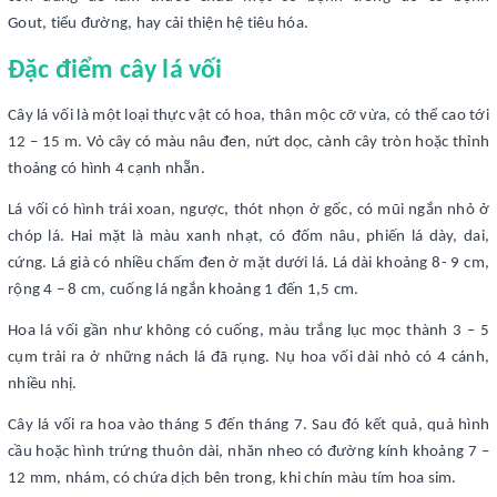
Gout, tiểu đường, hay cải thiện hệ tiêu hóa.
Đặc điểm cây lá vối
Cây lá vối là một loại thực vật có hoa, thân mộc cỡ vừa, có thể cao tới
12 – 15 m. Vỏ cây có màu nâu đen, nứt dọc, cành cây tròn hoặc thỉnh
thoảng có hình 4 cạnh nhẵn.
Lá vối có hình trái xoan, ngược, thót nhọn ở gốc, có mũi ngắn nhỏ ở
chóp lá. Hai mặt là màu xanh nhạt, có đốm nâu, phiến lá dày, dai,
cứng. Lá già có nhiều chấm đen ở mặt dưới lá. Lá dài khoảng 8- 9 cm,
rộng 4 – 8 cm, cuống lá ngắn khoảng 1 đến 1,5 cm.
Hoa lá vối gần như không có cuống, màu trắng lục mọc thành 3 – 5
cụm trải ra ở những nách lá đã rụng. Nụ hoa vối dài nhỏ có 4 cánh,
nhiều nhị.
Cây lá vối ra hoa vào tháng 5 đến tháng 7. Sau đó kết quả, quả hình
cầu hoặc hình trứng thuôn dài, nhăn nheo có đường kính khoảng 7 –
12 mm, nhám, có chứa dịch bên trong, khi chín màu tím hoa sim.