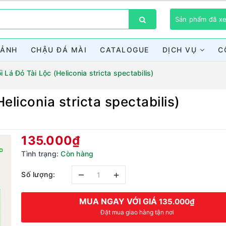
Sản phẩm đã 
CẢNH
CHẬU ĐÁ MÀI
CATALOGUE
DỊCH VỤ
C
 Lá Đỏ Tài Lộc (Heliconia stricta spectabilis)
eliconia stricta spectabilis)
Bạn chưa xem sản phẩm nào
135.000₫
Tình trạng:
Còn hàng
–
+
Số lượng:
MUA NGAY VỚI GIÁ
135.000₫
Đặt mua giao hàng tận nơi