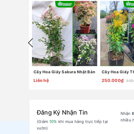
Cây Hoa Giấy Sakura Nhật Bản
Cây Hoa Giấy T
Liên hệ
250.000₫
320
Đăng Ký Nhận Tin
Nhận
t
nhiều 
(Giảm
10%
khi mua hàng trực tiếp tại
vườn)