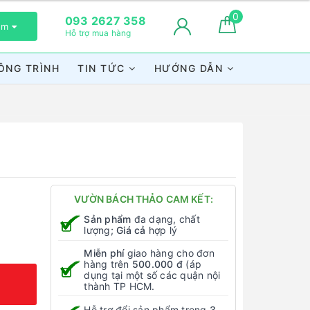
0
093 2627 358
xem
Hỗ trợ mua hàng
ÔNG TRÌNH
TIN TỨC
HƯỚNG DẪN
VƯỜN BÁCH THẢO CAM KẾT:
Sản phẩm
đa dạng, chất
lượng;
Giá cả
hợp lý
Miễn phí
giao hàng cho đơn
hàng trên
500.000 đ
(áp
dụng tại một số các quận nội
thành TP HCM.
Hỗ trợ đổi sản phẩm trong
3