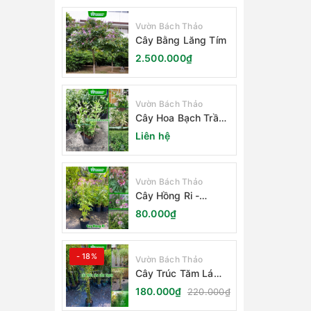
Vườn Bách Thảo
Cây Bằng Lăng Tím
2.500.000₫
Vườn Bách Thảo
Cây Hoa Bạch Trầm
Hương
Liên hệ
Vườn Bách Thảo
Cây Hồng Ri -
Cleome Spinosa
80.000₫
- 18%
Vườn Bách Thảo
Cây Trúc Tăm Lá
Cẩm Thạch
180.000₫
220.000₫