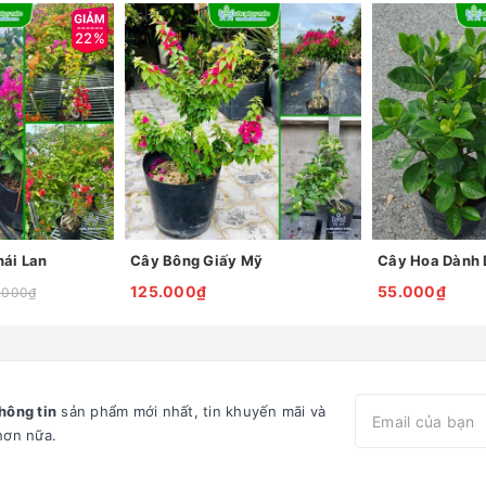
22%
hái Lan
Cây Bông Giấy Mỹ
125.000₫
55.000₫
.000₫
hông tin
sản phẩm mới nhất, tin khuyến mãi và
hơn nữa.