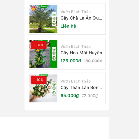
Vườn Bách Thảo
Cây Chà Là Ăn Quả
Barhee Trồng Sân
Liên hệ
Vườn
- 31%
Vườn Bách Thảo
Cây Hoa Mắt Huyền
125.000₫
180.000₫
- 10%
Vườn Bách Thảo
Cây Thằn Lằn Bông
(Vảy Ốc Cẩm Thạch)
65.000₫
72.000₫