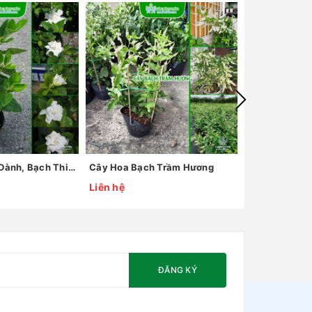
Cây Hoa Dành Dành, Bạch Thiên Hương
Cây Hoa Bạch Trầm Hương
Cây Hồng Ri 
Liên hệ
80.000₫
ĐĂNG KÝ