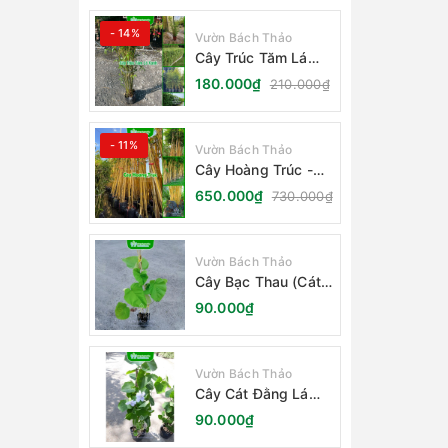
- 14%
Vườn Bách Thảo
Cây Trúc Tăm Lá
Xanh - Bambusa
180.000₫
210.000₫
Multiplex Fernleaf
- 11%
Vườn Bách Thảo
Cây Hoàng Trúc -
Schizostachyum
650.000₫
730.000₫
Brachycladum Yello
Vườn Bách Thảo
Cây Bạc Thau (Cát
Đằng Lá Lớn)
90.000₫
Vườn Bách Thảo
Cây Cát Đằng Lá
Nhỏ
90.000₫