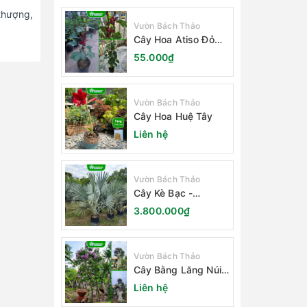
thượng,
Vườn Bách Thảo
Cây Hoa Atiso Đỏ
(Bụt Gấm Hibiscus)
55.000₫
Vườn Bách Thảo
Cây Hoa Huệ Tây
Liên hệ
Vườn Bách Thảo
Cây Kè Bạc -
Smarckia Nobilis
3.800.000₫
Vườn Bách Thảo
Cây Bằng Lăng Núi
(Cây Săng Lẻ)
Liên hệ