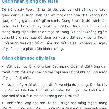
Cách nhân giống cây lài ta
Để trồng
cây hoa nhài ta
rất dễ, các bạn chỉ cần dùng cách
giâm cành là được. Bạn cắt lấy một cành hoa nhài không non
quá, không già quá để giâm cành. Dùng kéo cắt để tránh làm
thân cây bị hỏng và cây phát triển tốt hơn. Ngâm cành hoa nhài
trong dung dịch kich thích mọc rễ trong 30 phút (không ngâm
cũng không sao) sau đó đem vùi xuống đất sâu khoảng 15cm.
Tưới nước đều đặn để giữ ẩm cho đất và sau khoảng 20 ngày
cây sẽ mọc rễ phát triển bình thường.
Cách chăm sóc cây lài ta
Đất: cây hoa lài không kén đất nhưng tốt nhất đất trồng cần
thoát nước tốt. Cây nhài có thể chịu hạn rất tốt nhưng úng nước
cây lại dễ bị chết.
Nước: cây nhài chịu hạn rất tốt và chịu được úng. Do đó, tùy
loại đất và điều kiện thời tiết, khi thấy đất ở gốc cây khô hẳn thì
bạn mới nên tưới nước chứ không nên tưới nhiều.
Ánh sáng:
cây hoa nhài ta
chịu được ánh sáng mạnh, nắng
gắt. Tuy nhiên, cây sẽ phát triển tốt nhất ở môi trường ánh sáng