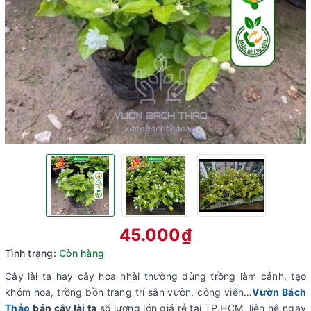
45.000₫
Tình trạng:
Còn hàng
Cây lài ta hay cây hoa nhài thường dùng trồng làm cảnh, tạo
khóm hoa, trồng bồn trang trí sân vườn, công viên…
Vườn Bách
Thảo
bán cây lài ta
số lượng lớn giá rẻ tại TP.HCM, liên hệ ngay