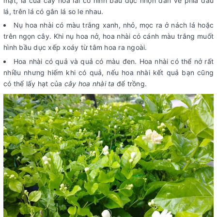
mặt, lá của cây hoa lài có hình bầu dục nhọn dần về phía đầu
lá, trên lá có gân lá so le nhau.
Nụ hoa nhài có màu trắng xanh, nhỏ, mọc ra ở nách lá hoặc
trên ngọn cây. Khi nụ hoa nở, hoa nhài có cánh màu trắng muốt
hình bầu dục xếp xoáy từ tâm hoa ra ngoài.
Hoa nhài có quả và quả có màu đen. Hoa nhài có thể nở rất
nhiều nhưng hiếm khi có quả, nếu hoa nhài kết quả bạn cũng
có thể lấy hạt của
cây hoa nhài ta
để trồng.