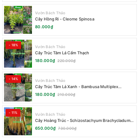
Vườn Bách Thảo
Cây Hồng Ri - Cleome Spinosa
80.000₫
- 18%
Vườn Bách Thảo
Cây Trúc Tăm Lá Cẩm Thạch
180.000₫
220.000₫
- 14%
Vườn Bách Thảo
Cây Trúc Tăm Lá Xanh - Bambusa Multiplex
Fernleaf
180.000₫
210.000₫
- 11%
Vườn Bách Thảo
Cây Hoàng Trúc - Schizostachyum Brachycladum
Yello
650.000₫
730.000₫