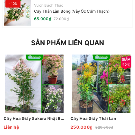
- 10%
Vườn Bách Thảo
Cây Thằn Lằn Bông (Vảy Ốc Cẩm Thạch)
65.000₫
72.000₫
SẢN PHẨM LIÊN QUAN
22%
Cây Hoa Giấy Sakura Nhật Bản
Cây Hoa Giấy Thái Lan
Liên hệ
250.000₫
320.000₫