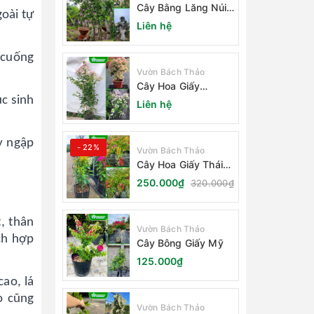
Cây Bằng Lăng Núi
goài tự
(Cây Săng Lẻ)
Liên hệ
, cuống
Vườn Bách Thảo
Cây Hoa Giấy
Sakura Nhật Bản
c sinh
Liên hệ
y ngập
- 22%
Vườn Bách Thảo
Cây Hoa Giấy Thái
Lan
250.000₫
320.000₫
t, thân
Vườn Bách Thảo
ch hợp
Cây Bông Giấy Mỹ
125.000₫
cao, lá
ào cũng
Vườn Bách Thảo