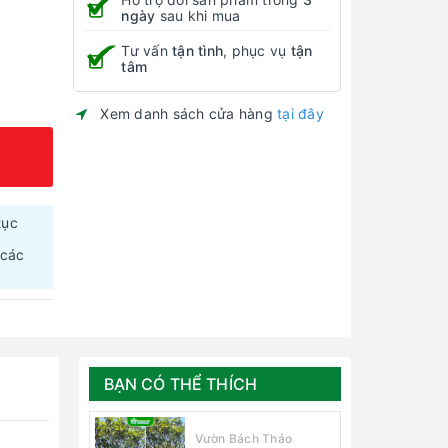
ngày
sau khi mua
Tư vấn
tận tình
, phục vụ
tận
tâm
Xem danh sách cửa hàng
tại đây
tục
 các
BẠN CÓ THỂ THÍCH
Vườn Bách Thảo