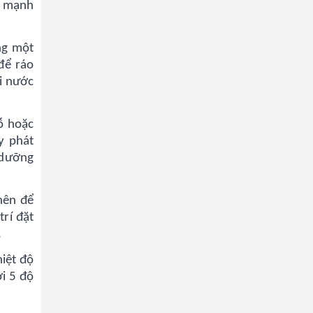
e mạnh
ng một
để ráo
ới nước
ỗ hoặc
y phát
 dưỡng
nên để
trí đặt
.
hiệt độ
i 5 độ