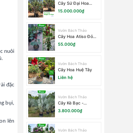
Cây Sứ Đại Hoa
Trắng
15.000.000₫
Vườn Bách Thảo
Cây Hoa Atiso Đỏ
(Bụt Gấm Hibiscus)
55.000₫
ệc nuôi
ủ.
Vườn Bách Thảo
Cây Hoa Huệ Tây
Liên hệ
vài đặc
Vườn Bách Thảo
Cây Kè Bạc -
g bụi,
Smarckia Nobilis
3.800.000₫
on lên
Vườn Bách Thảo