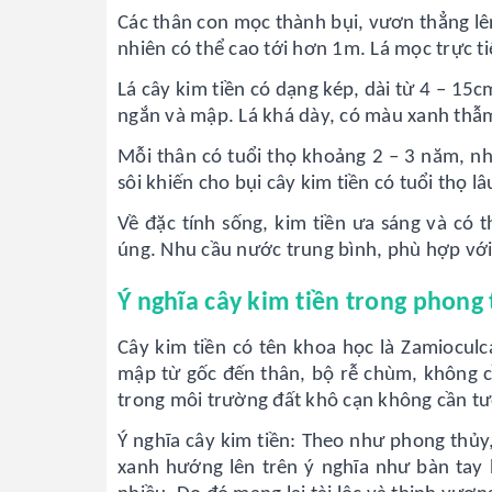
Các thân con mọc thành bụi, vươn thẳng lên
nhiên có thể cao tới hơn 1m. Lá mọc trực ti
Lá cây kim tiền có dạng kép, dài từ 4 – 15
ngắn và mập. Lá khá dày, có màu xanh thẫm
Mỗi thân có tuổi thọ khoảng 2 – 3 năm, nh
sôi khiến cho bụi cây kim tiền có tuổi thọ l
Về đặc tính sống, kim tiền ưa sáng và có 
úng. Nhu cầu nước trung bình, phù hợp với 
Ý nghĩa cây kim tiền trong phong 
Cây kim tiền có tên khoa học là Zamioculca
mập từ gốc đến thân, bộ rễ chùm, không c
trong môi trường đất khô cạn không cần tư
Ý nghĩa cây kim tiền: Theo như phong thủy, 
xanh hướng lên trên ý nghĩa như bàn tay hứ