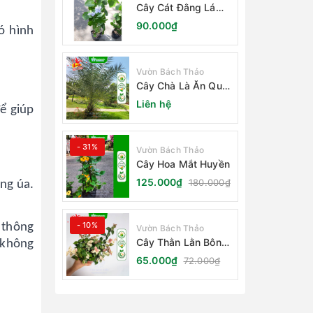
Cây Cát Đằng Lá
Nhỏ
90.000₫
ó hình
Vườn Bách Thảo
Cây Chà Là Ăn Quả
Barhee Trồng Sân
Liên hệ
ể giúp
Vườn
- 31%
Vườn Bách Thảo
Cây Hoa Mắt Huyền
125.000₫
180.000₫
àng úa.
- 10%
 thông
Vườn Bách Thảo
Cây Thằn Lằn Bông
à không
(Vảy Ốc Cẩm Thạch)
65.000₫
72.000₫