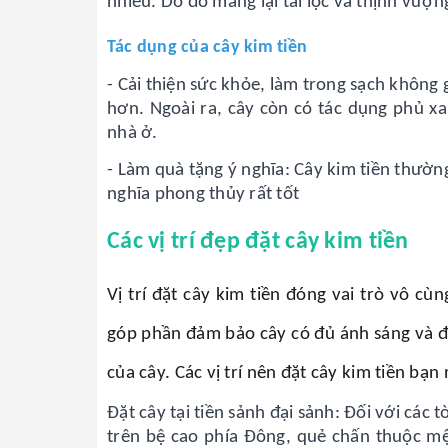
nhiều. Do đó mang lại tài lộc và thịnh vượn
Tác dụng của cây kim tiền
- Cải thiện sức khỏe, làm trong sạch không 
hơn. Ngoài ra, cây còn có tác dụng phủ xa
nhà ở.
- Làm quà tặng ý nghĩa: Cây kim tiền thườn
nghĩa phong thủy rất tốt
Các vị trí đẹp đặt cây kim tiền
Vị trí đặt cây kim tiền đóng vai trò vô c
góp phần đảm bảo cây có đủ ánh sáng và đả
của cây. Các vị trí nên đặt cây kim tiền b
Đặt cây tại tiền sảnh đại sảnh: Đối với các
trên bệ cao phía Đông, quẻ chấn thuộc m