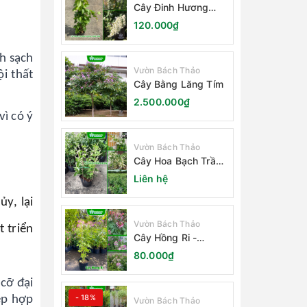
Cây Đinh Hương
Nhật Bản
120.000₫
nh sạch
Vườn Bách Thảo
i thất
Cây Bằng Lăng Tím
2.500.000₫
vì có ý
Vườn Bách Thảo
Cây Hoa Bạch Trầm
Hương
Liên hệ
y, lại
Vườn Bách Thảo
 triển
Cây Hồng Ri -
Cleome Spinosa
80.000₫
 cỡ đại
- 18%
ẹp hợp
Vườn Bách Thảo