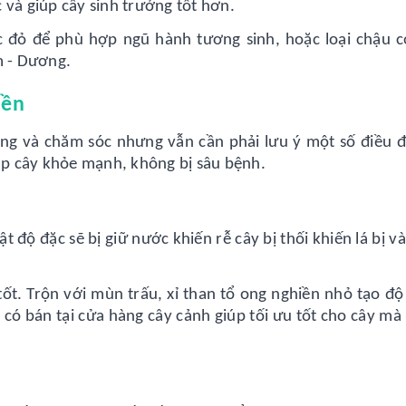
 và giúp cây sinh trưởng tốt hơn.
c đỏ để phù hợp ngũ hành tương sinh, hoặc loại chậu c
 - Dương.
iền
trồng và chăm sóc nhưng vẫn cần phải lưu ý một số điều đ
iúp cây khỏe mạnh, không bị sâu bệnh.
t độ đặc sẽ bị giữ nước khiến rễ cây bị thối khiến lá bị v
ốt. Trộn với mùn trấu, xỉ than tổ ong nghiền nhỏ tạo độ
h có bán tại cửa hàng cây cảnh giúp tối ưu tốt cho cây m