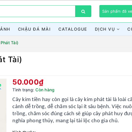
Sản phẩm đã 
CẢNH
CHẬU ĐÁ MÀI
CATALOGUE
DỊCH VỤ
C
Phát Tài)
t Tài)
Bạn chưa xem sản phẩm nào
50.000₫
Tình trạng:
Còn hàng
Cây kim tiền hay còn gọi là cây kim phát tài là loài c
cảnh dễ trồng, dễ chăm sóc lại ít sâu bệnh. Việc nuô
trồng, chăm sóc đúng cách sẽ giúp cây phát huy đư
nghĩa phong thủy, mang lại tài lộc cho gia chủ.