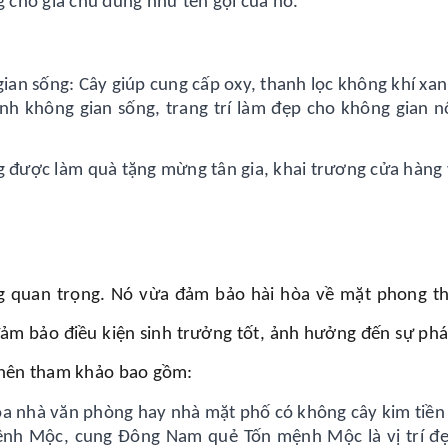
g cho gia chủ đúng như tên gọi của nó.
gian sống: Cây giúp cung cấp oxy, thanh lọc không khí xa
nh không gian sống, trang trí làm đẹp cho không gian nộ
g được làm quà tặng mừng tân gia, khai trương cửa hàng 
ùng quan trọng. Nó vừa đảm bảo hài hòa về mặt phong thủ
m bảo điều kiện sinh trưởng tốt, ảnh hưởng đến sự phát
ạn nên tham khảo bao gồm:
 tòa nhà văn phòng hay nhà mặt phố có không cây kim tiền
ệnh Mộc, cung Đông Nam quẻ Tốn mệnh Mộc là vị trí đ