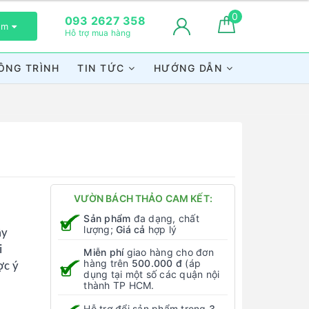
0
093 2627 358
xem
Hỗ trợ mua hàng
ÔNG TRÌNH
TIN TỨC
HƯỚNG DẪN
VƯỜN BÁCH THẢO CAM KẾT:
Sản phẩm
đa dạng, chất
lượng;
Giá cả
hợp lý
ây
i
Miễn phí
giao hàng cho đơn
hàng trên
500.000 đ
(áp
ợc ý
dụng tại một số các quận nội
thành TP HCM.
Hỗ trợ đổi sản phẩm trong
3