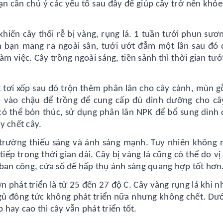
ạn cần chú ý các yếu tố sau đây để giúp cây trở nên khỏ
khiến cây thối rễ bị vàng, rụng lá. 1 tuần tưới phun sươ
n bạn mang ra ngoài sân, tưới ướt đẫm một lần sau đó 
m việc. Cây trồng ngoài sáng, tiền sảnh thì thời gian tư
t tơi xốp sau đó trộn thêm phân lân cho cây cảnh, mùn g
ho vào chậu để trồng để cung cấp đủ dinh dưỡng cho câ
 có thể bón thúc, sử dụng phân lân NPK để bổ sung dinh
y chết cây.
 trường thiếu sáng và ánh sáng mạnh. Tuy nhiên không 
tiếp trong thời gian dài. Cây bị vàng lá cũng có thể do vị 
 ban công, cửa sổ để hấp thụ ánh sáng quang hợp tốt hơn
ớn phát triển là từ 25 đến 27 độ C. Cây vàng rụng lá khi n
 ngủ đông tức không phát triển nữa nhưng không chết. Dướ
hay cao thì cây vẫn phát triển tốt.