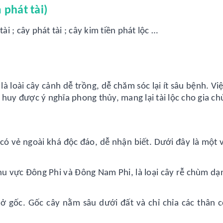
 phát tài)
ài ; cây phát tài ; cây kim tiền phát lộc …
 là loài cây cảnh dễ trồng, dễ chăm sóc lại ít sâu bệnh. Vi
huy được ý nghĩa phong thủy, mang lại tài lộc cho gia ch
n có vẻ ngoài khá độc đáo, dễ nhận biết. Dưới đây là một 
hu vực Đông Phi và Đông Nam Phi, là loại cây rễ chùm dạn
ở gốc. Gốc cây nằm sâu dưới đất và chỉ chỉa các thân c