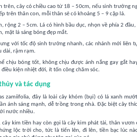
 trên, cây có chiều cao từ 18 – 50cm, nếu sinh trưởng n
ếp trên thân con, mỗi thân sẽ có khoảng 5 – 9 cặp lá.
cm, rộng 2 – 5cm. Lá có hình bầu dục, nhọn về phía 2 đầu
, mặt lá sáng bóng đẹp mắt.
ưng với tốc độ sinh trưởng nhanh, các nhánh mới liên tụ
âu dài, rậm rạm.
thể chịu bóng tốt, không chịu được ánh nắng gay gắt ha
điều kiện nhiệt đới, ít tốn công chăm sóc.
thủy và tác dụng
s zamiifolia, đây là loài cây khóm (bụi) có lá xanh mướ
ần ánh sáng mạnh, dễ trồng trong nhà. Đặc biệt cây thí
ới nước nhiều.
cây kim tiền hay còn gọi là cây kim phát tài, thân vươn 
ng lộc trời cho, tức là tiến lên, đi lên, tiền bạc lúc n