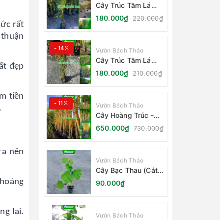
Cây Trúc Tăm Lá
Cẩm Thạch
180.000₫
220.000₫
hức rất
 thuận
- 14%
Vườn Bách Thảo
Cây Trúc Tăm Lá
hất đẹp
Xanh - Bambusa
180.000₫
210.000₫
Multiplex Fernleaf
m tiền
- 11%
Vườn Bách Thảo
.
Cây Hoàng Trúc -
Schizostachyum
650.000₫
730.000₫
Brachycladum Yello
ra nên
Vườn Bách Thảo
Cây Bạc Thau (Cát
Đằng Lá Lớn)
thoáng
90.000₫
g lai.
Vườn Bách Thảo