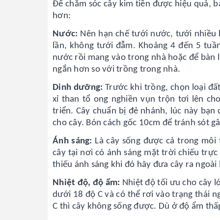
Để chăm sóc cây kim tiền được hiệu quả, b
hơn:
Nước:
Nên hạn chế tưới nước, tưới nhiều 
lần, không tưới đẫm. Khoảng 4 đến 5 tuầ
nước rồi mang vào trong nhà hoặc để bàn là
ngắn hơn so với trồng trong nhà.
Dinh dưỡng:
Trước khi trồng, chọn loại đấ
xỉ than tổ ong nghiền vụn trộn tơi lên c
triển. Cây chuẩn bị đẻ nhánh, lúc này bạn
cho cây. Bón cách gốc 10cm để tránh sót gâ
Ánh sáng:
Là cây sống được cả trong môi
cây tại nơi có ánh sáng mặt trời chiếu trực 
thiếu ánh sáng khi đó hãy đưa cây ra ngoài
Nhiệt độ, độ ẩm:
Nhiệt độ tối ưu cho cây l
dưới 18 độ C và có thể rơi vào trạng thái
C thì cây không sống được. Dù ở độ ẩm thấp 