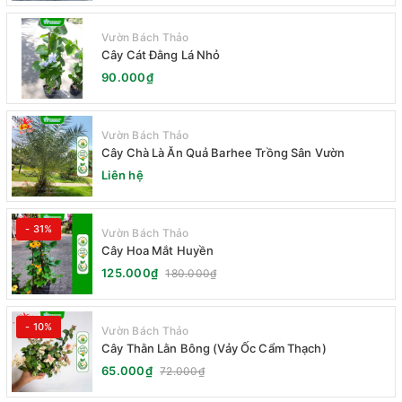
Vườn Bách Thảo
Cây Cát Đằng Lá Nhỏ
90.000₫
Vườn Bách Thảo
Cây Chà Là Ăn Quả Barhee Trồng Sân Vườn
Liên hệ
- 31%
Vườn Bách Thảo
Cây Hoa Mắt Huyền
125.000₫
180.000₫
- 10%
Vườn Bách Thảo
Cây Thằn Lằn Bông (Vảy Ốc Cẩm Thạch)
65.000₫
72.000₫