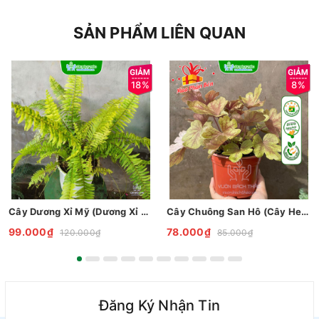
SẢN PHẨM LIÊN QUAN
18%
8%
Cây Dương Xỉ Mỹ (Dương Xỉ Vàng)
Cây Chuông San Hô (Cây Heuchera)
99.000₫
78.000₫
120.000₫
85.000₫
Đăng Ký Nhận Tin