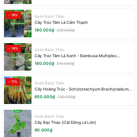
- 18%
Vườn Bách Thảo
Cây Trúc Tăm Lá Cẩm Thạch
180.000₫
220.000₫
- 14%
Vườn Bách Thảo
Cây Trúc Tăm Lá Xanh - Bambusa Multiplex
Fernleaf
180.000₫
210.000₫
- 11%
Vườn Bách Thảo
Cây Hoàng Trúc - Schizostachyum Brachycladum
Yello
650.000₫
730.000₫
Vườn Bách Thảo
Cây Bạc Thau (Cát Đằng Lá Lớn)
90.000₫