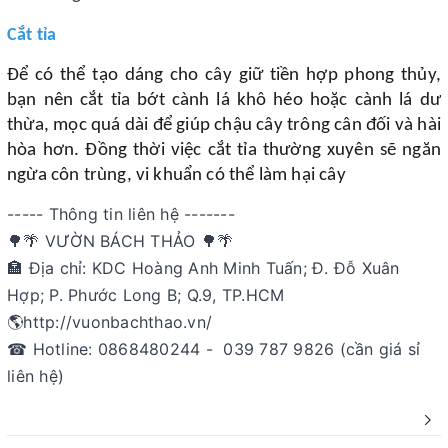
Cắt tỉa
Để có thể tạo dáng cho cây giữ tiền hợp phong thủy,
bạn nên cắt tỉa bớt cành lá khô héo hoặc cành lá dư
thừa, mọc quá dài để giúp chậu cây trông cân đối và hài
hòa hơn. Đồng thời việc cắt tỉa thường xuyên sẽ ngăn
ngừa côn trùng, vi khuẩn có thể làm hại cây
----- Thông tin liên hệ -------
🌳🌴 VƯỜN BÁCH THẢO 🌳🌴
🏣 Địa chỉ: KDC Hoàng Anh Minh Tuấn; Đ. Đỗ Xuân
Hợp; P. Phước Long B; Q.9, TP.HCM
🌎http://vuonbachthao.vn/
☎ Hotline: 0868480244 - 039 787 9826 (cần giá sỉ
liên hệ)