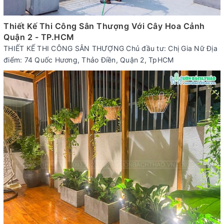
Thiết Kế Thi Công Sân Thượng Với Cây Hoa Cảnh
Quận 2 - TP.HCM
THIẾT KẾ THI CÔNG SÂN THƯỢNG Chủ đầu tư: Chị Gia Nữ Địa
điểm: 74 Quốc Hương, Thảo Điền, Quận 2, TpHCM