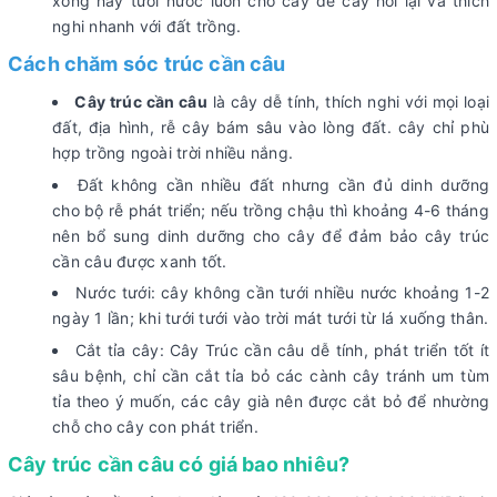
xong hãy tưới nước luôn cho cây để cây hồi lại và thích
nghi nhanh với đất trồng.
Cách chăm sóc trúc cần câu
Cây trúc cần câu
là cây dễ tính, thích nghi với mọi loại
đất, địa hình, rễ cây bám sâu vào lòng đất. cây chỉ phù
hợp trồng ngoài trời nhiều nắng.
Đất không cần nhiều đất nhưng cần đủ dinh dưỡng
cho bộ rễ phát triển; nếu trồng chậu thì khoảng 4-6 tháng
nên bổ sung dinh dưỡng cho cây để đảm bảo cây trúc
cần câu được xanh tốt.
Nước tưới: cây không cần tưới nhiều nước khoảng 1-2
ngày 1 lần; khi tưới tưới vào trời mát tưới từ lá xuống thân.
Cắt tỉa cây: Cây Trúc cần câu dễ tính, phát triển tốt ít
sâu bệnh, chỉ cần cắt tỉa bỏ các cành cây tránh um tùm
tỉa theo ý muốn, các cây già nên được cắt bỏ để nhường
chỗ cho cây con phát triển.
Cây trúc cần câu có giá bao nhiêu?