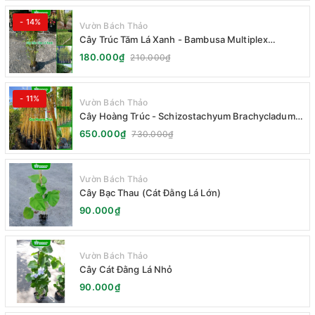
- 14%
Vườn Bách Thảo
Cây Trúc Tăm Lá Xanh - Bambusa Multiplex
Fernleaf
180.000₫
210.000₫
- 11%
Vườn Bách Thảo
Cây Hoàng Trúc - Schizostachyum Brachycladum
Yello
650.000₫
730.000₫
Vườn Bách Thảo
Cây Bạc Thau (Cát Đằng Lá Lớn)
90.000₫
Vườn Bách Thảo
Cây Cát Đằng Lá Nhỏ
90.000₫