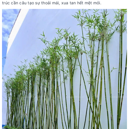
trúc cần câu tạo sự thoải mái, xua tan hết mệt mỏi.