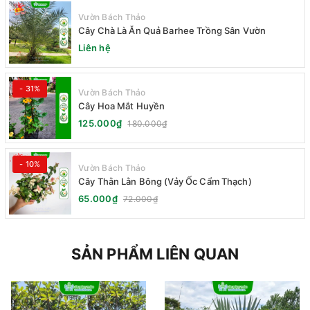
Vườn Bách Thảo
Cây Chà Là Ăn Quả Barhee Trồng Sân Vườn
Liên hệ
- 31%
Vườn Bách Thảo
Cây Hoa Mắt Huyền
125.000₫
180.000₫
- 10%
Vườn Bách Thảo
Cây Thằn Lằn Bông (Vảy Ốc Cẩm Thạch)
65.000₫
72.000₫
SẢN PHẨM LIÊN QUAN