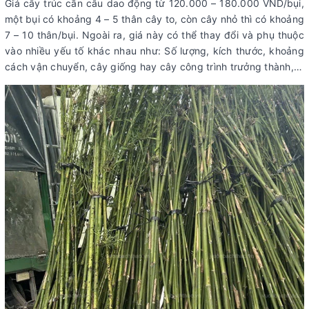
Giá cây trúc cần câu dao động từ 120.000 – 180.000 VND/bụi,
một bụi có khoảng 4 – 5 thân cây to, còn cây nhỏ thì có khoảng
7 – 10 thân/bụi. Ngoài ra, giá này có thể thay đổi và phụ thuộc
vào nhiều yếu tố khác nhau như: Số lượng, kích thước, khoảng
cách vận chuyển, cây giống hay cây công trình trưởng thành,…