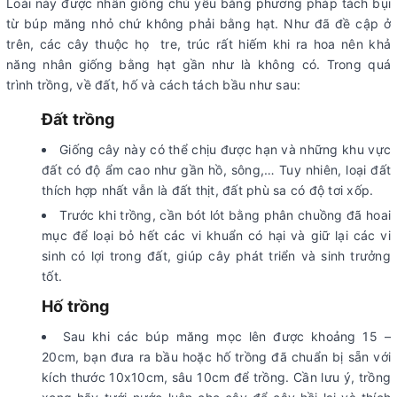
Loài này được nhân giống chủ yếu bằng phương pháp tách bụi
từ búp măng nhỏ chứ không phải bằng hạt. Như đã đề cập ở
trên, các cây thuộc họ tre, trúc rất hiếm khi ra hoa nên khả
năng nhân giống bằng hạt gần như là không có. Trong quá
trình trồng, về đất, hố và cách tách bầu như sau:
Đất trồng
Giống cây này có thể chịu được hạn và những khu vực
đất có độ ẩm cao như gần hồ, sông,… Tuy nhiên, loại đất
thích hợp nhất vẫn là đất thịt, đất phù sa có độ tơi xốp.
Trước khi trồng, cần bót lót bằng phân chuồng đã hoai
mục để loại bỏ hết các vi khuẩn có hại và giữ lại các vi
sinh có lợi trong đất, giúp cây phát triển và sinh trưởng
tốt.
Hố trồng
Sau khi các búp măng mọc lên được khoảng 15 –
20cm, bạn đưa ra bầu hoặc hố trồng đã chuẩn bị sẵn với
kích thước 10x10cm, sâu 10cm để trồng. Cần lưu ý, trồng