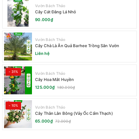
Vườn Bách Thảo
Cây Cát Đằng Lá Nhỏ
90.000₫
Vườn Bách Thảo
Cây Chà Là Ăn Quả Barhee Trồng Sân Vườn
Liên hệ
- 31%
Vườn Bách Thảo
Cây Hoa Mắt Huyền
125.000₫
180.000₫
- 10%
Vườn Bách Thảo
Cây Thằn Lằn Bông (Vảy Ốc Cẩm Thạch)
65.000₫
72.000₫