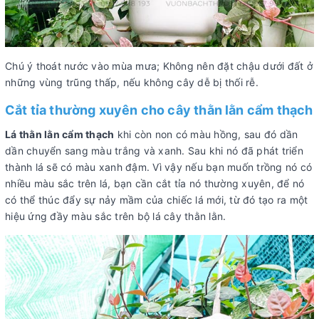
Chú ý thoát nước vào mùa mưa; Không nên đặt chậu dưới đất ở
những vùng trũng thấp, nếu không cây dễ bị thối rễ.
Cắt tỉa thường xuyên cho cây thằn lằn cẩm thạch
Lá thằn lằn cẩm thạch
khi còn non có màu hồng, sau đó dần
dần chuyển sang màu trắng và xanh. Sau khi nó đã phát triển
thành lá sẽ có màu xanh đậm. Vì vậy nếu bạn muốn trồng nó có
nhiều màu sắc trên lá, bạn cần cắt tỉa nó thường xuyên, để nó
có thể thúc đẩy sự nảy mầm của chiếc lá mới, từ đó tạo ra một
hiệu ứng đầy màu sắc trên bộ lá cây thằn lằn.