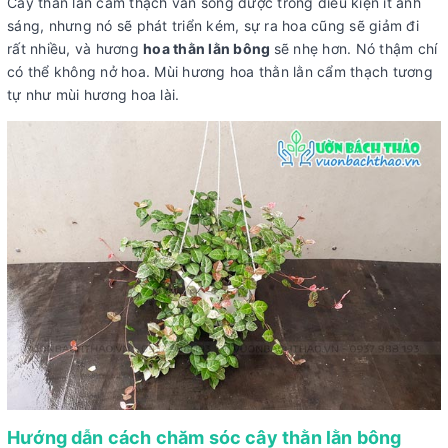
Cây thằn lằn cẩm thạch vẫn sống được trong điều kiện ít ánh
sáng, nhưng nó sẽ phát triển kém, sự ra hoa cũng sẽ giảm đi
rất nhiều, và hương
hoa thằn lằn bông
sẽ nhẹ hơn. Nó thậm chí
có thể không nở hoa. Mùi hương hoa thằn lằn cẩm thạch tương
tự như mùi hương hoa lài.
Hướng dẫn cách chăm sóc cây thằn lằn bông