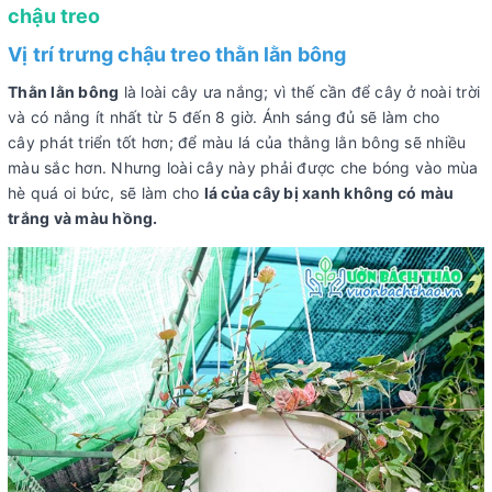
chậu treo
Vị trí trưng chậu treo thằn lằn bông
Thằn lằn bông
là loài cây ưa nắng; vì thế cần để cây ở noài trời
và có nắng ít nhất từ 5 đến 8 giờ. Ánh sáng đủ sẽ làm cho
cây phát triển tốt hơn; để màu lá của thằng lằn bông sẽ nhiều
màu sắc hơn. Nhưng loài cây này phải được che bóng vào mùa
hè quá oi bức, sẽ làm cho
lá của cây bị xanh không có màu
trắng và màu hồng.