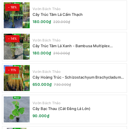
- 18%
Vườn Bách Thảo
Cây Trúc Tăm Lá Cẩm Thạch
180.000₫
220.000₫
- 14%
Vườn Bách Thảo
Cây Trúc Tăm Lá Xanh - Bambusa Multiplex
Fernleaf
180.000₫
210.000₫
- 11%
Vườn Bách Thảo
Cây Hoàng Trúc - Schizostachyum Brachycladum
Yello
650.000₫
730.000₫
Vườn Bách Thảo
Cây Bạc Thau (Cát Đằng Lá Lớn)
90.000₫