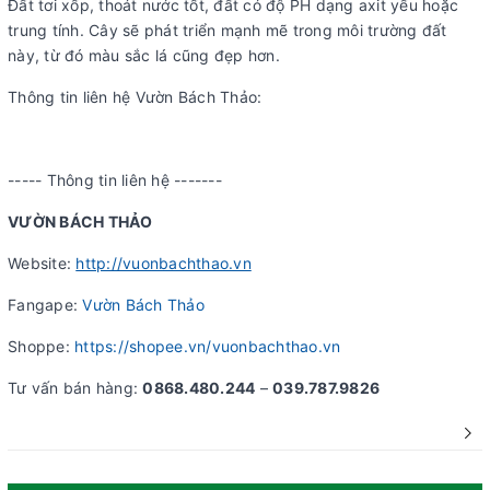
Đất tơi xốp, thoát nước tốt, đất có độ PH dạng axit yếu hoặc
trung tính. Cây sẽ phát triển mạnh mẽ trong môi trường đất
này, từ đó màu sắc lá cũng đẹp hơn.
Thông tin liên hệ Vườn Bách Thảo:
----- Thông tin liên hệ -------
VƯỜN BÁCH THẢO
Website:
http://vuonbachthao.vn
Fangape:
Vườn Bách Thảo
Shoppe:
https://shopee.vn/vuonbachthao.vn
Tư vấn bán hàng:
0868
.
480
.
244
–
039.787.9826