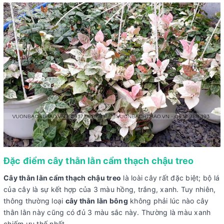
Đặc điểm cây thằn lằn cẩm thạch chậu treo
Cây thằn lằn cẩm thạch chậu treo
là loài cây rất đặc biệt; bộ lá
của cây là sự kết hợp của 3 màu hồng, trắng, xanh. Tuy nhiên,
thông thường loại
cây thằn lằn bông
không phải lúc nào cây
thằn lằn này cũng có đủ 3 màu sắc này. Thường là màu xanh
chiếm ưu thế nhất.