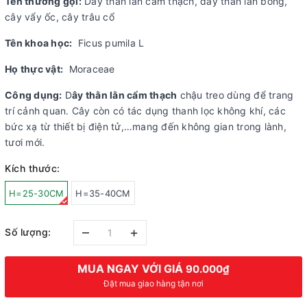
Tên thường gọi:
Dây thằn lằn cẩm thạch, dây thằn lằn bông,
cây vẩy ốc, cây trâu cổ
Tên khoa học:
Ficus pumila L
Họ thực vật:
Moraceae
Công dụng:
D
ây thằn lằn cẩm thạch
chậu treo dùng để trang
trí cảnh quan. Cây còn có tác dụng thanh lọc không khí, các
bức xạ từ thiết bị điện tử,…mang đến không gian trong lành,
tươi mới.
Kích thước:
H=25-30CM
H=35-40CM
–
+
Số lượng:
MUA NGAY VỚI GIÁ
90.000₫
Đặt mua giao hàng tận nơi