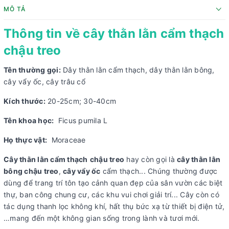
MÔ TẢ
Thông tin về cây thằn lằn cẩm thạch
chậu treo
Tên thường gọi:
Dây thằn lằn cẩm thạch, dây thằn lằn bông,
cây vẩy ốc, cây trâu cổ
Kích thước:
20-25cm; 30-40cm
Tên khoa học:
Ficus pumila L
Họ thực vật:
Moraceae
Cây thằn lằn cẩm thạch
chậu treo
hay còn gọi là
cây thằn lằn
bông chậu treo
,
cây vẩy ốc
cẩm thạch... Chúng thường được
dùng để trang trí tôn tạo cảnh quan đẹp của sân vườn các biệt
thự, ban công chung cư, các khu vui chơi giải trí... Cây còn có
tác dụng thanh lọc không khí, hất thụ bức xạ từ thiết bị điện tử,
…mang đến một không gian sống trong lành và tươi mới.