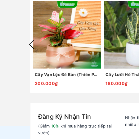
Cây Vạn Lộc Để Bàn (Thiên Phú)
Cây Lưỡi Hổ Thá
200.000₫
180.000₫
Đăng Ký Nhận Tin
Nhận
t
nhiều 
(Giảm
10%
khi mua hàng trực tiếp tại
vườn)