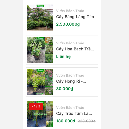
Vườn Bách Thảo
Cây Bằng Lăng Tím
2.500.000₫
Vườn Bách Thảo
Cây Hoa Bạch Trầm
Hương
Liên hệ
Vườn Bách Thảo
Cây Hồng Ri -
Cleome Spinosa
80.000₫
- 18%
Vườn Bách Thảo
Cây Trúc Tăm Lá
Cẩm Thạch
180.000₫
220.000₫