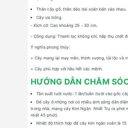
Thân cây gỗ, thân dẻo dai xoắn bện vào nhau.
Cây ưa bóng.
- Kích cỡ: Cao khoảng 25 - 30 cm.
- Công dụng: Thanh lọc không khí, hấp thụ chất độc
Ý nghĩa phong thủy:
+ Cây mang lại may mắn, thịnh vượng, tài lộc và 
+ Cây phù hợp với hầu hết các mệnh.
HƯỚNG DẪN CHĂM SÓ
Tần suất tưới nước: 1 lần/tuần (tưới vào gốc câ
Để cây ở những nơi có nhiều ánh sáng đèn điện
trong nhà, mang cây Kim Ngân Nhất Trụ ra phơi nắng
nhất 45 phút).
Nhiệt độ thích hợp để cây kim ngân xoắn là 15 