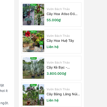
Vườn Bách Thảo
Cây Hoa Atiso Đỏ
(Bụt Gấm Hibiscus)
55.000₫
Vườn Bách Thảo
Cây Hoa Huệ Tây
Liên hệ
Vườn Bách Thảo
Cây Kè Bạc -
Smarckia Nobilis
3.800.000₫
đặt
Vườn Bách Thảo
ơi ít
Cây Bằng Lăng Núi
(Cây Săng Lẻ)
Liên hệ
 ngột.