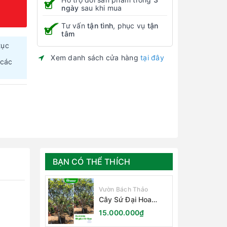
ngày
sau khi mua
Tư vấn
tận tình
, phục vụ
tận
tâm
tục
Xem danh sách cửa hàng
tại đây
 các
BẠN CÓ THỂ THÍCH
Vườn Bách Thảo
Cây Sứ Đại Hoa
Trắng
15.000.000₫