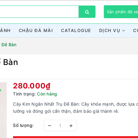
Sản phẩm đã 
CẢNH
CHẬU ĐÁ MÀI
CATALOGUE
DỊCH VỤ
C
ụ Để Bàn
ể Bàn
Bạn chưa xem sản phẩm nào
280.000₫
Tình trạng:
Còn hàng
Cây Kim Ngân Nhất Trụ Để Bàn: Cây khỏe mạnh, được lựa 
lưỡng và đóng gói cẩn thận, đảm bảo giá thành rẻ.
–
+
Số lượng: