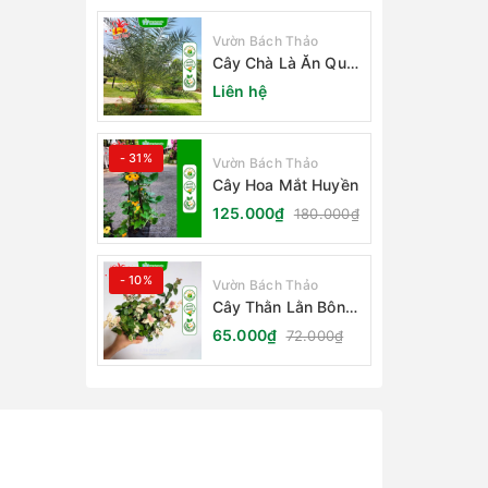
Vườn Bách Thảo
Cây Chà Là Ăn Quả
Barhee Trồng Sân
Liên hệ
Vườn
- 31%
Vườn Bách Thảo
Cây Hoa Mắt Huyền
125.000₫
180.000₫
- 10%
Vườn Bách Thảo
Cây Thằn Lằn Bông
(Vảy Ốc Cẩm Thạch)
65.000₫
72.000₫