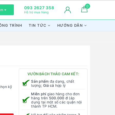
0
093 2627 358
xem
Hỗ trợ mua hàng
ÔNG TRÌNH
TIN TỨC
HƯỚNG DẪN
VƯỜN BÁCH THẢO CAM KẾT:
Sản phẩm
đa dạng, chất
lượng;
Giá cả
hợp lý
chọn kỹ
Miễn phí
giao hàng cho đơn
hàng trên
500.000 đ
(áp
dụng tại một số các quận nội
thành TP HCM.
Hỗ trợ đổi sản phẩm trong
3