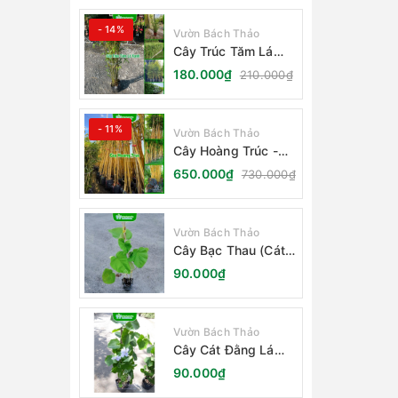
- 14%
Vườn Bách Thảo
Cây Trúc Tăm Lá
Xanh - Bambusa
180.000₫
210.000₫
Multiplex Fernleaf
- 11%
Vườn Bách Thảo
Cây Hoàng Trúc -
Schizostachyum
650.000₫
730.000₫
Brachycladum Yello
Vườn Bách Thảo
Cây Bạc Thau (Cát
Đằng Lá Lớn)
90.000₫
Vườn Bách Thảo
Cây Cát Đằng Lá
Nhỏ
90.000₫