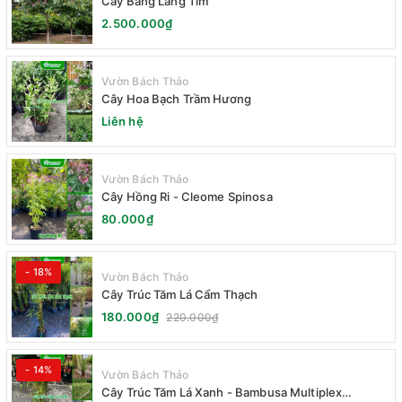
Cây Bằng Lăng Tím
2.500.000₫
Vườn Bách Thảo
Cây Hoa Bạch Trầm Hương
Liên hệ
Vườn Bách Thảo
Cây Hồng Ri - Cleome Spinosa
80.000₫
- 18%
Vườn Bách Thảo
Cây Trúc Tăm Lá Cẩm Thạch
180.000₫
220.000₫
- 14%
Vườn Bách Thảo
Cây Trúc Tăm Lá Xanh - Bambusa Multiplex