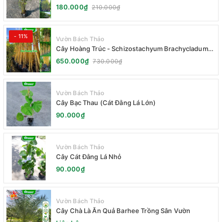
Fernleaf
180.000₫
210.000₫
- 11%
Vườn Bách Thảo
Cây Hoàng Trúc - Schizostachyum Brachycladum
Yello
650.000₫
730.000₫
Vườn Bách Thảo
Cây Bạc Thau (Cát Đằng Lá Lớn)
90.000₫
Vườn Bách Thảo
Cây Cát Đằng Lá Nhỏ
90.000₫
Vườn Bách Thảo
Cây Chà Là Ăn Quả Barhee Trồng Sân Vườn