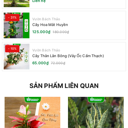
Liên hệ
- 31%
Vườn Bách Thảo
Cây Hoa Mắt Huyền
125.000₫
180.000₫
- 10%
Vườn Bách Thảo
Cây Thằn Lằn Bông (Vảy Ốc Cẩm Thạch)
65.000₫
72.000₫
SẢN PHẨM LIÊN QUAN