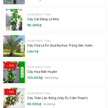
Vườn Bách Thảo
Cây Cát Đằng Lá Nhỏ
90.000₫
Vườn Bách Thảo
Cây Chà Là Ăn Quả Barhee Trồng Sân Vườn
Liên hệ
- 31%
Vườn Bách Thảo
Cây Hoa Mắt Huyền
125.000₫
180.000₫
- 10%
Vườn Bách Thảo
Cây Thằn Lằn Bông (Vảy Ốc Cẩm Thạch)
65.000₫
72.000₫