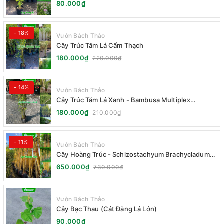
80.000₫
- 18%
Vườn Bách Thảo
Cây Trúc Tăm Lá Cẩm Thạch
180.000₫
220.000₫
- 14%
Vườn Bách Thảo
Cây Trúc Tăm Lá Xanh - Bambusa Multiplex
Fernleaf
180.000₫
210.000₫
- 11%
Vườn Bách Thảo
Cây Hoàng Trúc - Schizostachyum Brachycladum
Yello
650.000₫
730.000₫
Vườn Bách Thảo
Cây Bạc Thau (Cát Đằng Lá Lớn)
90.000₫