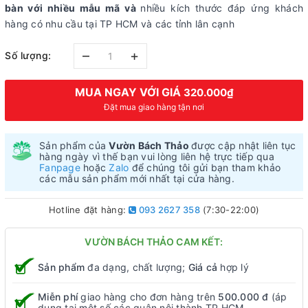
bàn với nhiều mẫu mã và
nhiều kích thước đáp ứng khách
hàng có nhu cầu tại TP HCM và các tỉnh lân cạnh
–
+
Số lượng:
MUA NGAY VỚI GIÁ
320.000₫
Đặt mua giao hàng tận nơi
Sản phẩm của
Vườn Bách Thảo
được cập nhật liên tục
hàng ngày vì thế bạn vui lòng liên hệ trực tiếp qua
Fanpage
hoặc
Zalo
để chúng tôi gửi bạn tham khảo
các mẫu sản phẩm mới nhất tại cửa hàng.
Hotline đặt hàng:
093 2627 358
(7:30-22:00)
VƯỜN BÁCH THẢO CAM KẾT:
Sản phẩm
đa dạng, chất lượng;
Giá cả
hợp lý
Miễn phí
giao hàng cho đơn hàng trên
500.000 đ
(áp
dụng tại một số các quận nội thành TP HCM.