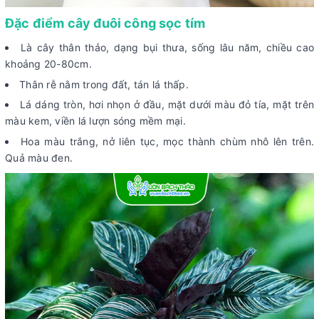
Đặc điểm cây đuôi công sọc tím
Là cây thân thảo, dạng bụi thưa, sống lâu năm, chiều cao
khoảng 20-80cm.
Thân rễ nằm trong đất, tán lá thấp.
Lá dáng tròn, hơi nhọn ở đầu, mặt dưới màu đỏ tía, mặt trên
màu kem, viền lá lượn sóng mềm mại.
Hoa màu trắng, nở liên tục, mọc thành chùm nhô lên trên.
Quả màu đen.