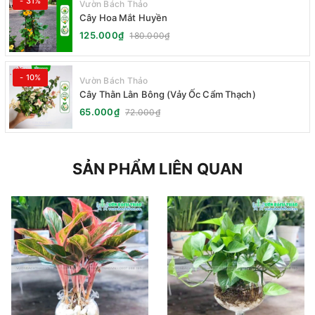
- 31%
Vườn Bách Thảo
Cây Hoa Mắt Huyền
125.000₫
180.000₫
- 10%
Vườn Bách Thảo
Cây Thằn Lằn Bông (Vảy Ốc Cẩm Thạch)
65.000₫
72.000₫
SẢN PHẨM LIÊN QUAN