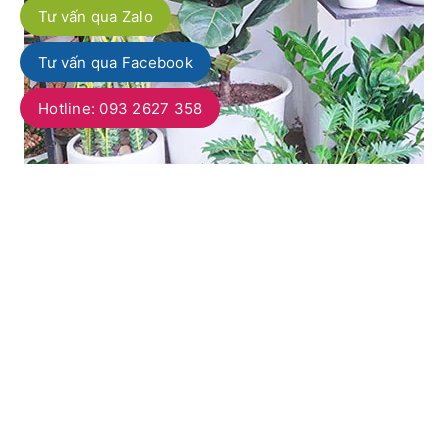
Tư vấn qua Zalo
Tư vấn qua Facebook
Hotline: 093 2627 358
Đăng Ký Nhận Tin
(Giảm
10%
khi mua hàng trực tiếp tại vườn)
Nhận
thông tin
sản phẩm mới nhất, tin khuyến mãi và nhiều
hơn nữa.