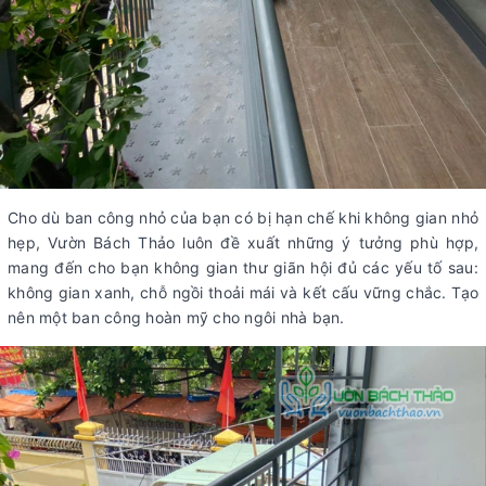
Cho dù ban công nhỏ của bạn có bị hạn chế khi không gian nhỏ
hẹp, Vườn Bách Thảo luôn đề xuất những ý tưởng phù hợp,
mang đến cho bạn không gian thư giãn hội đủ các yếu tố sau:
không gian xanh, chỗ ngồi thoải mái và kết cấu vững chắc. Tạo
nên một ban công hoàn mỹ cho ngôi nhà bạn.