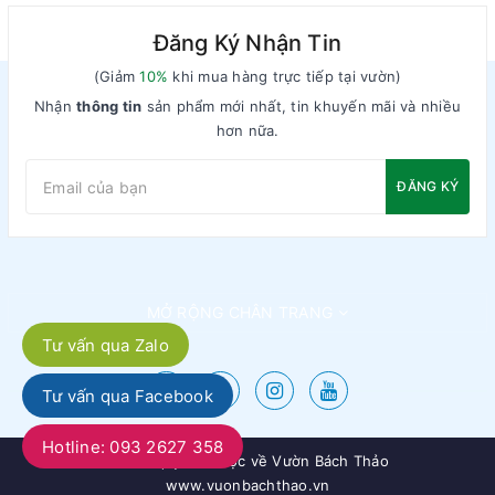
Đăng Ký Nhận Tin
(Giảm
10%
khi mua hàng trực tiếp tại vườn)
Nhận
thông tin
sản phẩm mới nhất, tin khuyến mãi và nhiều
hơn nữa.
ĐĂNG KÝ
MỞ RỘNG CHÂN TRANG
Tư vấn qua Zalo
Tư vấn qua Facebook
Hotline: 093 2627 358
© Bản quyền thuộc về
Vườn Bách Thảo
www.vuonbachthao.vn