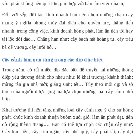
vừa phải không nên quá lớn, phù hợp với bàn làm việc của họ.
Đối với sếp, đối tác kinh doanh bạn nên chọn những chậu cây
mang ý nghĩa phong thủy đại diện cho quyền lực, thăng tiến
nhanh trong công việc, kinh doanh hồng phát, làm ăn tiến tới hay
tài lộc dồi dào… Chẳng hạn như: cây bạch mã hoàng tử, cây trầu
bà để vương, cây lưỡi hỗ…
Cây cảnh làm quà tặng trong các dịp đặc biệt
Trong năm
, có rất nhiều dịp đặc biệt để truyền tải những thông
điệp yêu thương dành cho nhau như: lễ khai trương; khánh thành;
mừng tân gia nhà mới; giáng sinh; tết… Tùy theo mỗi dịp và sở
thích của người được tặng mà lựa chọn những loại cây cảnh phù
hợp.
Khai trương thì nên tặng những loại cây cảnh ngụ ý cho sự hồng
phát, chúc kinh doanh thuận buồm xuôi gió, làm ăn phát đạt, tiền
đồ rộng thênh thang,… Bạn có thể lựa chọn các chậu cây như:
Cây kim tiền, cây kim ngân, cây phú quý, cây phát tài, cây đại