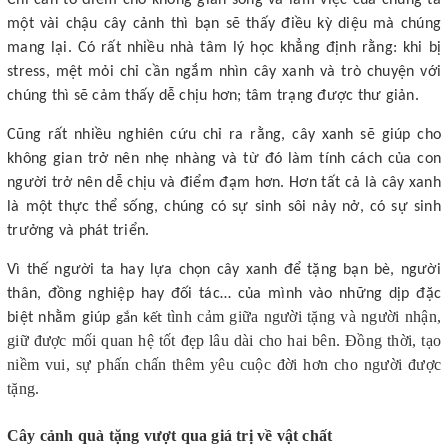
Chỉ cần tô điểm cho không gian sống và làm việc của chúng ta
một vài chậu cây cảnh thì bạn sẽ thấy điều kỳ diệu mà chúng
mang lại. Có rất nhiều nhà tâm lý học khẳng định rằng: khi bị
stress, mệt mỏi chỉ cần ngắm nhìn cây xanh và trò chuyện với
chúng thì sẽ cảm thấy dễ chịu hơn; tâm trạng được thư giản.
Cũng rất nhiều nghiên cứu chỉ ra rằng, cây xanh sẽ giúp cho
không gian trở nên nhẹ nhàng và từ đó làm tính cách của con
người trở nên dễ chịu và điểm đạm hơn. Hơn tất cả là cây xanh
là một thực thể sống, chúng có sự sinh sôi nảy nở, có sự sinh
trưởng và phát triển.
Vì thế người ta hay lựa chọn cây xanh để tặng bạn bè, người
thân, đồng nghiệp hay đối tác… của mình vào những dịp đặc
tình cảm giữa người tặng và người nhận,
biệt nhằm giúp
gắn kết
giữ được mối quan hệ tốt đẹp lâu dài cho hai bên. Đồng thời, tạo
niềm vui, sự phấn chấn thêm yêu cuộc đời hơn cho người được
tặng.
Cây cảnh quà tặng vượt qua giá trị về vật chất