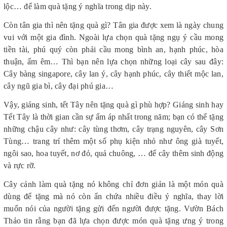
lộc… để làm quà tặng ý nghĩa trong dịp này.
Còn tân gia thì nên tặng quà gì? Tân gia được xem là ngày chung
vui với một gia đình. Ngoài lựa chọn quà tặng ngụ ý cầu mong
tiền tài, phú quý còn phải cầu mong bình an, hạnh phúc, hòa
thuận, ấm êm… Thì bạn nên lựa chọn những loại cây sau đây:
Cây bàng singapore, cây lan ý, cây hạnh phúc, cây thiết mộc lan,
cây ngũ gia bì, cây đại phú gia…
Vậy, giáng sinh, tết Tây nên tặng quà gì phù hợp? Giáng sinh hay
Tết Tây là thời gian cần sự ấm áp nhất trong năm; bạn có thể tặng
những chậu cây như: cây tùng thơm, cây trạng nguyên, cây Sơn
Tùng… trang trí thêm một số phụ kiện nhỏ như ông già tuyết,
ngôi sao, hoa tuyết,
nơ đỏ, quả chuông, … để cây thêm sinh động
và rực rỡ.
Cây cảnh làm quà tặng nó không chỉ đơn giản là một món quà
dùng để tặng mà nó còn ẩn chứa nhiều điều ý nghĩa, thay lời
muốn nói của người tặng gửi đến người được tặng. Vườn Bách
Thảo tin rằng bạn đã lựa chọn được món quà tặng ưng ý trong