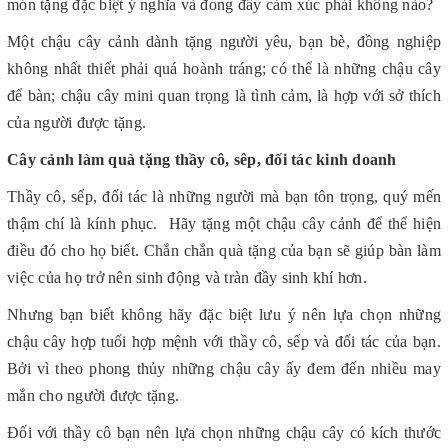
món tặng đặc biệt ý nghĩa và đong đầy cảm xúc phải không nào?
Một chậu cây cảnh dành tặng người yêu, bạn bè, đồng nghiệp
không nhất thiết phải quá hoành tráng; có thể là những chậu cây
để bàn; chậu cây mini quan trọng là tình cảm, là hợp với sở thích
của người được tặng.
Cây cảnh làm quà tặng thầy cô, sêp, đối tác kinh doanh
Thầy cô, sếp, đối tác là những người mà bạn tôn trọng, quý mến
thậm chí là kính phục. Hãy tặng một chậu cây cảnh để thể hiện
điều đó cho họ biết. Chắn chắn quà tặng của bạn sẽ giúp bàn làm
việc của họ trở nên sinh động và tràn đầy sinh khí hơn.
Nhưng bạn biết không hãy đặc biệt lưu ý nên lựa chọn những
chậu cây hợp tuổi hợp mệnh với thầy cô, sếp và đối tác của bạn.
Bởi vì theo phong thủy những chậu cây ấy đem đến nhiều may
mắn cho người được tặng.
Đối với thầy cô bạn nên lựa chọn những chậu cây có kích thước