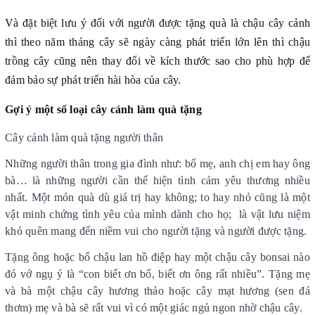
Và đặt biệt lưu ý đối với người được tặng quà là chậu cây cảnh
thì theo năm tháng cây sẽ ngày càng phát triển lớn lên thì chậu
trồng cây cũng nên thay đổi về kích thước sao cho phù hợp để
đảm bảo sự phát triển hài hòa của cây.
Gợi ý một số loại cây cảnh làm quà tặng
Cây cảnh làm quà tặng người thân
Những người thân trong gia đình như: bố mẹ, anh chị em hay ông
bà… là những người cần thể hiện tình cảm yêu thương nhiều
nhất. Một món quà dù giá trị hay không; to hay nhỏ cũng là một
vật minh chứng tình yêu của mình dành cho họ; là vật lưu niệm
khó quên mang đến niềm vui cho người tặng và người được tặng.
Tặng ông hoặc bố chậu lan hồ điệp hay một chậu cây bonsai nào
đó vớ ngụ ý là “con biết ơn bố, biết ơn ông rất nhiều”. Tặng mẹ
và bà một chậu cây hương thảo hoặc cây mạt hương (sen đá
thơm) mẹ và bà sẽ rất vui vì có một giác ngủ ngon nhờ chậu cây.