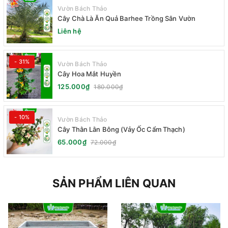
Vườn Bách Thảo
Cây Chà Là Ăn Quả Barhee Trồng Sân Vườn
Liên hệ
- 31%
Vườn Bách Thảo
Cây Hoa Mắt Huyền
125.000₫
180.000₫
- 10%
Vườn Bách Thảo
Cây Thằn Lằn Bông (Vảy Ốc Cẩm Thạch)
65.000₫
72.000₫
SẢN PHẨM LIÊN QUAN