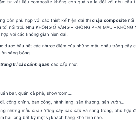
m từ vật liệu composite không còn quá xa lạ đối với nhu cầu tr
 còn phù hợp với các thiết kế hiện đại thì
chậu composite
nổi 
yếu tố nổi trội. Như KHÔNG Ố VÀNG – KHÔNG PHAI MÀU – KHÔNG
p với các không gian hiện đại.
c được hầu hết các nhược điểm của những mẫu chậu trồng cây ch
 luôn sáng bóng.
ể
trang trí các cảnh quan
cao cấp như:
, quán bar, quán cà phê, showroom,…
 đi, cổng chính, ban công, hành lang, sân thượng, sân vườn…
trong những mẫu
chậu trồng cây cao cấp
và sang trọng, phù hợp đ
àm hài lòng bất kỳ một vị khách hàng khó tính nào.