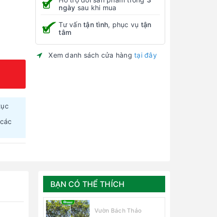
ngày
sau khi mua
Tư vấn
tận tình
, phục vụ
tận
tâm
Xem danh sách cửa hàng
tại đây
tục
 các
BẠN CÓ THỂ THÍCH
Vườn Bách Thảo