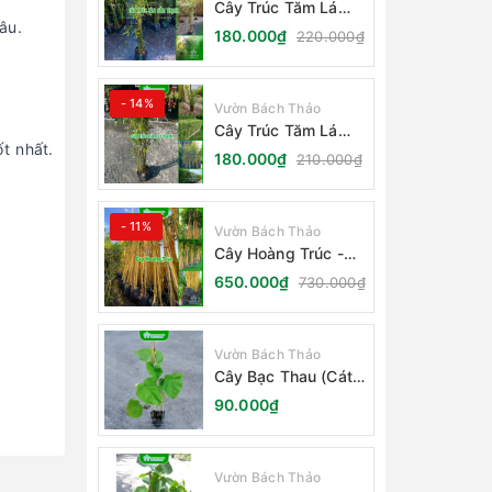
Cây Trúc Tăm Lá
âu.
Cẩm Thạch
180.000₫
220.000₫
- 14%
Vườn Bách Thảo
Cây Trúc Tăm Lá
t nhất.
Xanh - Bambusa
180.000₫
210.000₫
Multiplex Fernleaf
- 11%
Vườn Bách Thảo
Cây Hoàng Trúc -
Schizostachyum
650.000₫
730.000₫
Brachycladum Yello
Vườn Bách Thảo
Cây Bạc Thau (Cát
Đằng Lá Lớn)
90.000₫
Vườn Bách Thảo