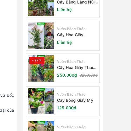
Cây Bằng Lăng Núi
(Cây Săng Lẻ)
Liên hệ
Vườn Bách Thảo
Cây Hoa Giấy
Sakura Nhật Bản
Liên hệ
- 22%
Vườn Bách Thảo
Cây Hoa Giấy Thái
Lan
250.000₫
320.000₫
Vườn Bách Thảo
 và bốc
Cây Bông Giấy Mỹ
125.000₫
đại của
Vườn Bách Thảo