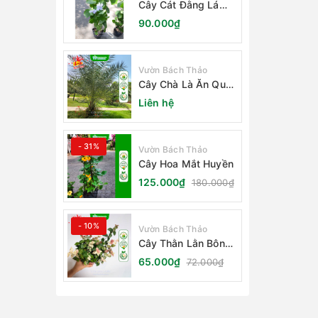
Cây Cát Đằng Lá
Nhỏ
90.000₫
Vườn Bách Thảo
Cây Chà Là Ăn Quả
Barhee Trồng Sân
Liên hệ
Vườn
- 31%
Vườn Bách Thảo
Cây Hoa Mắt Huyền
125.000₫
180.000₫
- 10%
Vườn Bách Thảo
Cây Thằn Lằn Bông
(Vảy Ốc Cẩm Thạch)
65.000₫
72.000₫