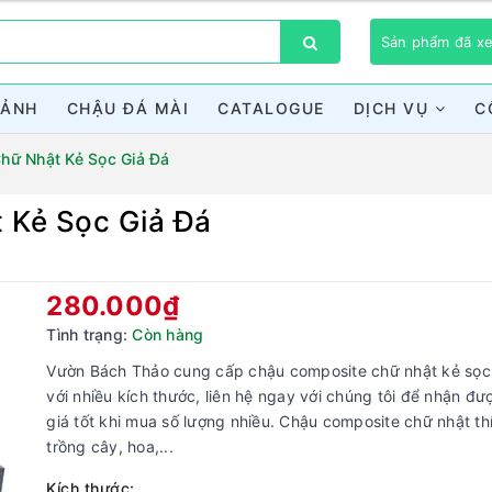
Sản phẩm đã 
CẢNH
CHẬU ĐÁ MÀI
CATALOGUE
DỊCH VỤ
C
hữ Nhật Kẻ Sọc Giả Đá
 Kẻ Sọc Giả Đá
Bạn chưa xem sản phẩm nào
280.000₫
Tình trạng:
Còn hàng
Vườn Bách Thảo cung cấp chậu composite chữ nhật kẻ sọc
với nhiều kích thước, liên hệ ngay với chúng tôi để nhận đư
giá tốt khi mua số lượng nhiều. Chậu composite chữ nhật th
trồng cây, hoa,...
Kích thước: