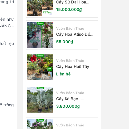
ang trí
Cây Sứ Đại Hoa
Trắng
15.000.000₫
lên như
 NẶNG –
Vườn Bách Thảo
Cây Hoa Atiso Đỏ
(Bụt Gấm Hibiscus)
55.000₫
ất liệu
Vườn Bách Thảo
Cây Hoa Huệ Tây
Liên hệ
Vườn Bách Thảo
Cây Kè Bạc -
Smarckia Nobilis
ể trồng
3.800.000₫
Vườn Bách Thảo