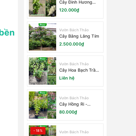
Cây Đinh Hương
Nhật Bản
120.000₫
 bền
Vườn Bách Thảo
Cây Bằng Lăng Tím
2.500.000₫
Vườn Bách Thảo
Cây Hoa Bạch Trầm
Hương
Liên hệ
Vườn Bách Thảo
Cây Hồng Ri -
Cleome Spinosa
80.000₫
- 18%
Vườn Bách Thảo