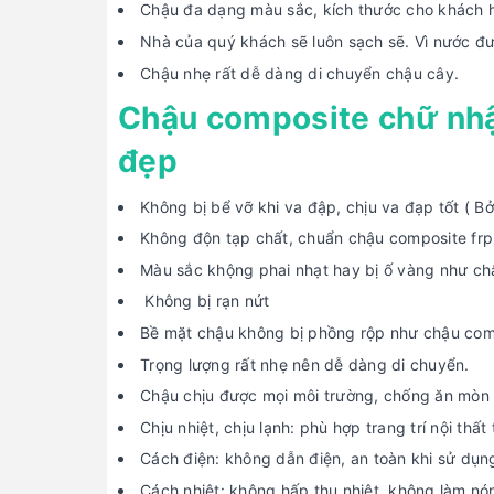
Chậu đa dạng màu sắc, kích thước cho khách hà
Nhà của quý khách sẽ luôn sạch sẽ. Vì nước đư
Chậu nhẹ rất dễ dàng di chuyển chậu cây.
Chậu composite chữ nhật
đẹp
Không bị bể vỡ khi va đập, chịu va đạp tốt ( Bở
Không độn tạp chất, chuẩn chậu composite frp
Màu sắc khộng phai nhạt hay bị ố vàng như ch
Không bị rạn nứt
Bề mặt chậu không bị phồng rộp như chậu comp
Trọng lượng rất nhẹ nên dễ dàng di chuyển.
Chậu chịu được mọi môi trường, chống ăn mòn nê
Chịu nhiệt, chịu lạnh: phù hợp trang trí nội thấ
Cách điện: không dẫn điện, an toàn khi sử dụn
Cách nhiệt: không hấp thụ nhiệt, không làm nó