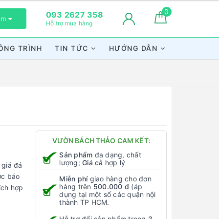
0
093 2627 358
xem
Hỗ trợ mua hàng
ÔNG TRÌNH
TIN TỨC
HƯỚNG DẪN
VƯỜN BÁCH THẢO CAM KẾT:
Sản phẩm
đa dạng, chất
lượng;
Giá cả
hợp lý
 giả đá
ợc báo
Miễn phí
giao hàng cho đơn
hàng trên
500.000 đ
(áp
ích hợp
dụng tại một số các quận nội
thành TP HCM.
Hỗ trợ đổi sản phẩm trong
3