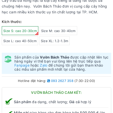
Cây trầu bà hồng hạc là loại cây kiểng lá đang rất được ưa
chuộng hiện nay. Vườn Bách Thảo đơn vị cung cấp cây hồng
hạc cam nhiều kích thước uy tín chất lượng tại TP. HCM.
Kích thước:
Size S: cao 20-30cm
Size M: cao 30-40cm
Size L: cao 40-50cm
Size XL: 1.2-1.3m
Sản phẩm của
Vườn Bách Thảo
được cập nhật liên tục
hàng ngày vì thế bạn vui lòng liên hệ trực tiếp qua
Fanpage
hoặc
Zalo
để chúng tôi gửi bạn tham khảo
các mẫu sản phẩm mới nhất tại cửa hàng.
Hotline đặt hàng:
093 2627 358
(7:30-22:00)
VƯỜN BÁCH THẢO CAM KẾT:
Sản phẩm
đa dạng, chất lượng;
Giá cả
hợp lý
Miễn phí
giao hàng cho đơn hàng trên
500.000 đ
(áp