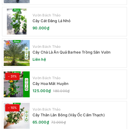
Vườn Bách Thảo
Cây Cát Đằng Lá Nhỏ
90.000₫
Vườn Bách Thảo
Cây Chà Là Ăn Quả Barhee Trồng Sân Vườn
Liên hệ
- 31%
Vườn Bách Thảo
Cây Hoa Mắt Huyền
125.000₫
180.000₫
- 10%
Vườn Bách Thảo
Cây Thằn Lằn Bông (Vảy Ốc Cẩm Thạch)
65.000₫
72.000₫