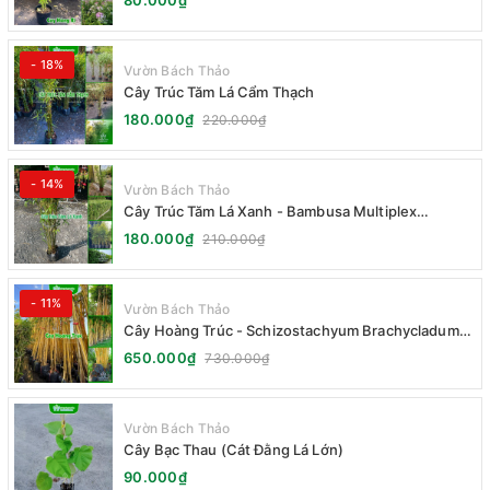
- 18%
Vườn Bách Thảo
Cây Trúc Tăm Lá Cẩm Thạch
180.000₫
220.000₫
- 14%
Vườn Bách Thảo
Cây Trúc Tăm Lá Xanh - Bambusa Multiplex
Fernleaf
180.000₫
210.000₫
- 11%
Vườn Bách Thảo
Cây Hoàng Trúc - Schizostachyum Brachycladum
Yello
650.000₫
730.000₫
Vườn Bách Thảo
Cây Bạc Thau (Cát Đằng Lá Lớn)
90.000₫