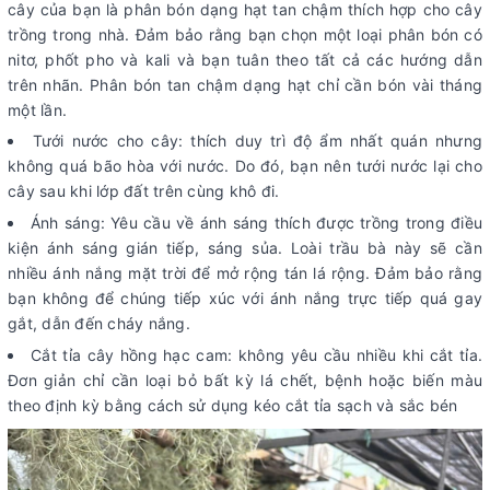
cây của bạn là phân bón dạng hạt tan chậm thích hợp cho cây
trồng trong nhà. Đảm bảo rằng bạn chọn một loại phân bón có
nitơ, phốt pho và kali và bạn tuân theo tất cả các hướng dẫn
trên nhãn. Phân bón tan chậm dạng hạt chỉ cần bón vài tháng
một lần.
Tưới nước cho cây: thích duy trì độ ẩm nhất quán nhưng
không quá bão hòa với nước. Do đó, bạn nên tưới nước lại cho
cây sau khi lớp đất trên cùng khô đi.
Ánh sáng: Yêu cầu về ánh sáng thích được trồng trong điều
kiện ánh sáng gián tiếp, sáng sủa. Loài trầu bà này sẽ cần
nhiều ánh nắng mặt trời để mở rộng tán lá rộng. Đảm bảo rằng
bạn không để chúng tiếp xúc với ánh nắng trực tiếp quá gay
gắt, dẫn đến cháy nắng.
Cắt tỉa cây hồng hạc cam: không yêu cầu nhiều khi cắt tỉa.
Đơn giản chỉ cần loại bỏ bất kỳ lá chết, bệnh hoặc biến màu
theo định kỳ bằng cách sử dụng kéo cắt tỉa sạch và sắc bén