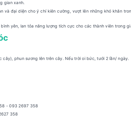
g gian xanh.
uan và đại diện cho ý chí kiên cường, vượt lên những khó khăn tro
ình yên, lan tỏa năng lượng tích cực cho các thành viên trong gi
óc
c cây), phun sương lên trên cây. Nếu trời oi bức, tưới 2 lần/ ngày.
758 - 093 2697 358
 2627 358