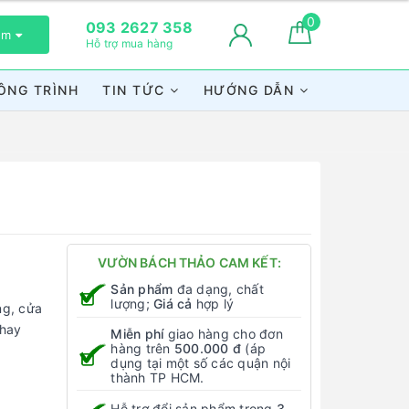
0
093 2627 358
xem
Hỗ trợ mua hàng
ÔNG TRÌNH
TIN TỨC
HƯỚNG DẪN
VƯỜN BÁCH THẢO CAM KẾT:
Sản phẩm
đa dạng, chất
lượng;
Giá cả
hợp lý
ng, cửa
 hay
Miễn phí
giao hàng cho đơn
hàng trên
500.000 đ
(áp
dụng tại một số các quận nội
thành TP HCM.
Hỗ trợ đổi sản phẩm trong
3