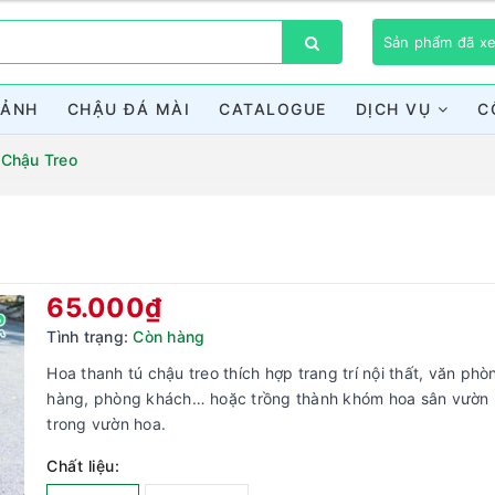
Sản phẩm đã 
CẢNH
CHẬU ĐÁ MÀI
CATALOGUE
DỊCH VỤ
C
 Chậu Treo
Bạn chưa xem sản phẩm nào
65.000₫
Tình trạng:
Còn hàng
Hoa thanh tú chậu treo thích hợp trang trí nội thất, văn phò
hàng, phòng khách… hoặc trồng thành khóm hoa sân vườn
trong vườn hoa.
Chất liệu: