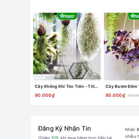
Cây Không Khí Tóc Tiên - Tillandsia Usneoides
90.000₫
95.000₫
105.0
Đăng Ký Nhận Tin
Nhận
t
nhiều 
(Giảm
10%
khi mua hàng trực tiếp tại