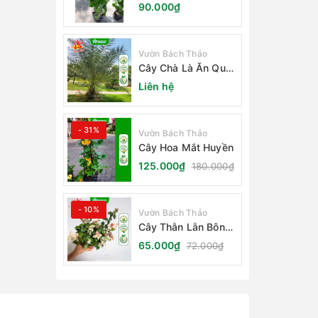
Nhỏ
90.000₫
Vườn Bách Thảo
Cây Chà Là Ăn Quả
Barhee Trồng Sân
Liên hệ
Vườn
- 31%
Vườn Bách Thảo
Cây Hoa Mắt Huyền
125.000₫
180.000₫
- 10%
Vườn Bách Thảo
Cây Thằn Lằn Bông
(Vảy Ốc Cẩm Thạch)
65.000₫
72.000₫