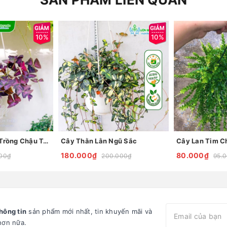
10%
10%
Cây Bướm Đêm Trồng Chậu Treo
Cây Thằn Lằn Ngũ Sắc
Cây Lan Tim C
180.000₫
80.000₫
00₫
200.000₫
95.
hông tin
sản phẩm mới nhất, tin khuyến mãi và
hơn nữa.