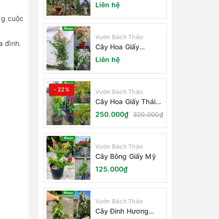
(Cây Săng Lẻ)
Liên hệ
ng cuộc
Vườn Bách Thảo
a đình.
Cây Hoa Giấy
Sakura Nhật Bản
Liên hệ
- 22%
Vườn Bách Thảo
Cây Hoa Giấy Thái
Lan
250.000₫
320.000₫
Vườn Bách Thảo
Cây Bông Giấy Mỹ
125.000₫
Vườn Bách Thảo
Cây Đinh Hương