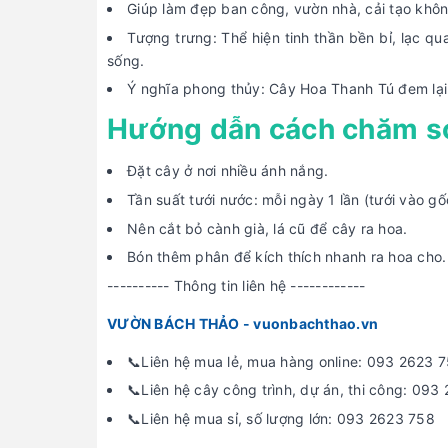
Giúp làm đẹp ban công, vườn nhà, cải tạo khôn
Tượng trưng: Thể hiện tinh thần bền bỉ, lạc q
sống.
Ý nghĩa phong thủy: Cây Hoa Thanh Tú đem lại b
Hướng dẫn cách chăm s
Đặt cây ở nơi nhiều ánh nắng.
Tần suất tưới nước: mỗi ngày 1 lần (tưới vào gố
Nên cắt bỏ cành già, lá cũ để cây ra hoa.
Bón thêm phân để kích thích nhanh ra hoa cho.
---------- Thông tin liên hệ ------------
VƯỜN BÁCH THẢO - vuonbachthao.vn
📞Liên hệ mua lẻ, mua hàng online: 093 2623 
📞Liên hệ cây công trình, dự án, thi công: 093
📞Liên hệ mua sỉ, số lượng lớn: 093 2623 758