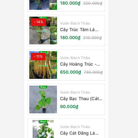
Cẩm Thạch
180.000₫
220.000₫
- 14%
Vườn Bách Thảo
Cây Trúc Tăm Lá
Xanh - Bambusa
180.000₫
210.000₫
Multiplex Fernleaf
- 11%
Vườn Bách Thảo
Cây Hoàng Trúc -
Schizostachyum
650.000₫
730.000₫
Brachycladum Yello
Vườn Bách Thảo
Cây Bạc Thau (Cát
Đằng Lá Lớn)
90.000₫
Vườn Bách Thảo
Cây Cát Đằng Lá