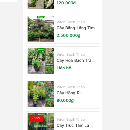
Nhật Bản
120.000₫
Vườn Bách Thảo
Cây Bằng Lăng Tím
2.500.000₫
Vườn Bách Thảo
Cây Hoa Bạch Trầm
Hương
Liên hệ
Vườn Bách Thảo
Cây Hồng Ri -
Cleome Spinosa
80.000₫
- 18%
Vườn Bách Thảo
Cây Trúc Tăm Lá