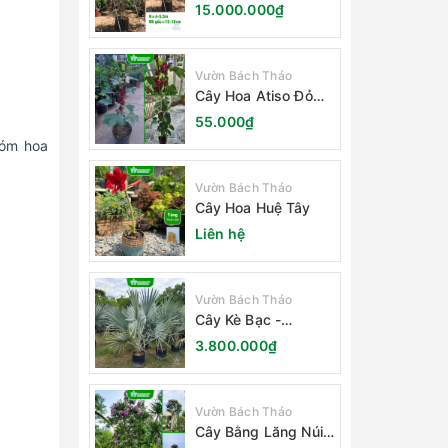
Trắng
15.000.000₫
Vườn Bách Thảo
Cây Hoa Atiso Đỏ
(Bụt Gấm Hibiscus)
55.000₫
hóm hoa
Vườn Bách Thảo
Cây Hoa Huệ Tây
Liên hệ
Vườn Bách Thảo
Cây Kè Bạc -
Smarckia Nobilis
3.800.000₫
Vườn Bách Thảo
Cây Bằng Lăng Núi