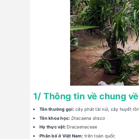
1/ Thông tin về chung về 
Tên thường gọi:
cây phát tài núi, cây huyết rồn
Tên khoa học:
Dracaena draco
Họ thực vật:
Dracaenaceae
Phân bố ở Việt Nam:
trên toàn quốc