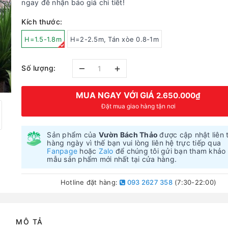
ngay đễ nhận báo giá chi tiết!
Kích thước:
H=1.5-1.8m
H=2-2.5m, Tán xòe 0.8-1m
–
+
Số lượng:
MUA NGAY VỚI GIÁ
2.650.000₫
Đặt mua giao hàng tận nơi
Sản phẩm của
Vườn Bách Thảo
được cập nhật liên 
hàng ngày vì thế bạn vui lòng liên hệ trực tiếp qua
Fanpage
hoặc
Zalo
để chúng tôi gửi bạn tham khảo
mẫu sản phẩm mới nhất tại cửa hàng.
Hotline đặt hàng:
093 2627 358
(7:30-22:00)
MÔ TẢ