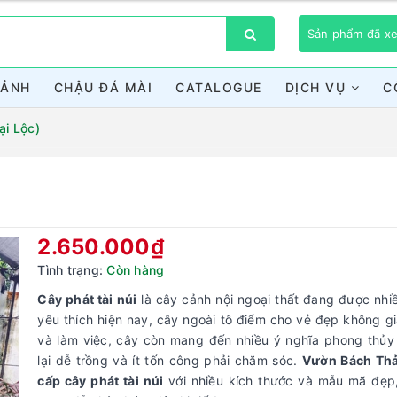
Sản phẩm đã 
CẢNH
CHẬU ĐÁ MÀI
CATALOGUE
DỊCH VỤ
C
ại Lộc)
Bạn chưa xem sản phẩm nào
2.650.000₫
Tình trạng:
Còn hàng
Cây phát tài núi
là cây cảnh nội ngoại thất đang được nhi
yêu thích hiện nay, cây ngoài tô điểm cho vẻ đẹp không g
và làm việc, cây còn mang đến nhiều ý nghĩa phong thủy
lại dễ trồng và ít tốn công phải chăm sóc.
Vườn Bách Th
cấp cây phát tài núi
với nhiều kích thước và mẫu mã đẹp,