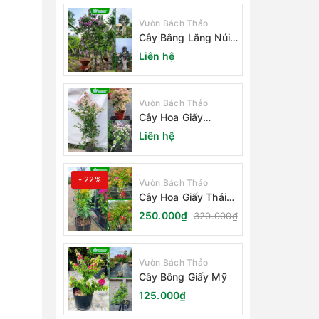
Vườn Bách Thảo
Cây Bằng Lăng Núi
(Cây Săng Lẻ)
Liên hệ
Vườn Bách Thảo
Cây Hoa Giấy
Sakura Nhật Bản
Liên hệ
- 22%
Vườn Bách Thảo
Cây Hoa Giấy Thái
Lan
250.000₫
320.000₫
Vườn Bách Thảo
Cây Bông Giấy Mỹ
125.000₫