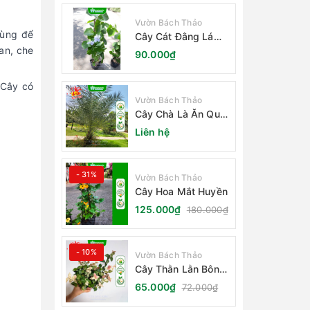
Vườn Bách Thảo
dùng để
Cây Cát Đằng Lá
Nhỏ
an, che
90.000₫
 Cây có
Vườn Bách Thảo
Cây Chà Là Ăn Quả
Barhee Trồng Sân
Liên hệ
Vườn
- 31%
Vườn Bách Thảo
Cây Hoa Mắt Huyền
125.000₫
180.000₫
- 10%
Vườn Bách Thảo
Cây Thằn Lằn Bông
(Vảy Ốc Cẩm Thạch)
65.000₫
72.000₫