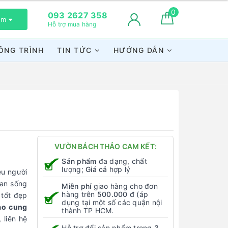
0
093 2627 358
xem
Hỗ trợ mua hàng
ÔNG TRÌNH
TIN TỨC
HƯỚNG DẪN
VƯỜN BÁCH THẢO CAM KẾT:
Sản phẩm
đa dạng, chất
lượng;
Giá cả
hợp lý
ều người
ian sống
Miễn phí
giao hàng cho đơn
hàng trên
500.000 đ
(áp
 tốt đẹp
dụng tại một số các quận nội
ảo
cung
thành TP HCM.
 liên hệ
Hỗ trợ đổi sản phẩm trong
3