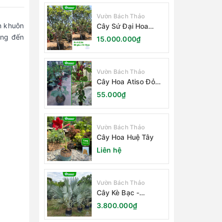
Vườn Bách Thảo
n khuôn
Cây Sứ Đại Hoa
Trắng
ang đến
15.000.000₫
Vườn Bách Thảo
Cây Hoa Atiso Đỏ
(Bụt Gấm Hibiscus)
55.000₫
Vườn Bách Thảo
Cây Hoa Huệ Tây
Liên hệ
Vườn Bách Thảo
Cây Kè Bạc -
Smarckia Nobilis
3.800.000₫