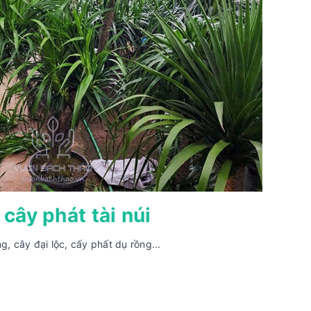
cây phát tài núi
g, cây đại lộc, cấy phất dụ rồng...