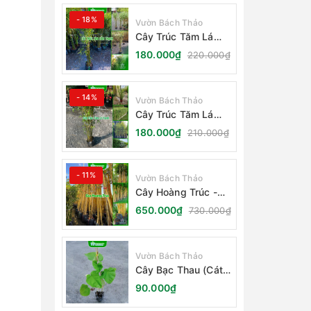
- 18%
Vườn Bách Thảo
Cây Trúc Tăm Lá
Cẩm Thạch
180.000₫
220.000₫
- 14%
Vườn Bách Thảo
Cây Trúc Tăm Lá
Xanh - Bambusa
180.000₫
210.000₫
Multiplex Fernleaf
- 11%
Vườn Bách Thảo
Cây Hoàng Trúc -
Schizostachyum
650.000₫
730.000₫
Brachycladum Yello
Vườn Bách Thảo
Cây Bạc Thau (Cát
Đằng Lá Lớn)
90.000₫