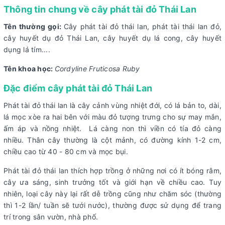
Thông tin chung về cây phát tài đỏ Thái Lan
Tên thường gọi:
Cây phát tài đỏ thái lan, phát tài thái lan đỏ,
cây huyết dụ đỏ Thái Lan, cây huyết dụ lá cong, cây huyết
dụng lá tím....
Tên khoa học:
Cordyline Fruticosa Ruby
Đặc điểm cây phát tài đỏ Thái Lan
Phát tài đỏ thái lan là cây cảnh vùng nhiệt đới, có lá bản to, dài,
lá mọc xòe ra hai bên với màu đỏ tượng trưng cho sự may mắn,
ấm áp và nồng nhiệt. Lá càng non thì viền có tía đỏ càng
nhiều. Thân cây thường là cột mảnh, có đường kính 1-2 cm,
chiều cao từ 40 - 80 cm và mọc bụi.
Phát tài đỏ thái lan thích hợp trồng ở những nơi có ít bóng râm,
cây ưa sáng, sinh trưởng tốt và giới hạn về chiều cao. Tuy
nhiên, loại cây này lại rất dễ trồng cũng như chăm sóc (thường
thì 1-2 lần/ tuần sẽ tưới nước), thường được sử dụng để trang
trí trong sân vườn, nhà phố.