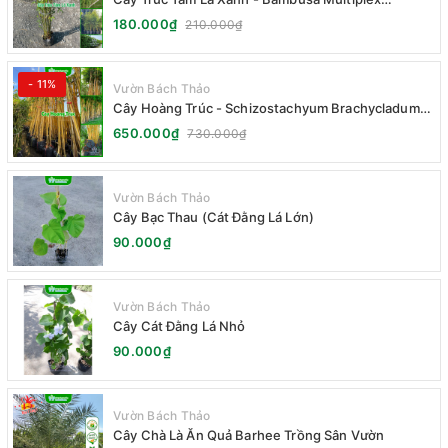
Fernleaf
180.000₫
210.000₫
- 11%
Vườn Bách Thảo
Cây Hoàng Trúc - Schizostachyum Brachycladum
Yello
650.000₫
730.000₫
Vườn Bách Thảo
Cây Bạc Thau (Cát Đằng Lá Lớn)
90.000₫
Vườn Bách Thảo
Cây Cát Đằng Lá Nhỏ
90.000₫
Vườn Bách Thảo
Cây Chà Là Ăn Quả Barhee Trồng Sân Vườn