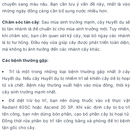
chuyển sang màu nâu. Bạn cần lưu ý vấn đề này, nhất là vào
những ngày đông càng cần bổ sung nước nhiều hơn.
Chăm sóc tán cây
: Sau mùa sinh trưởng mạnh, cây Huyết dụ sẽ
bị tàn nhánh lá để chuẩn bị cho mùa sinh trưởng mới. Tuy nhiên,
khi chăm sóc, bạn cần quan sát kỹ cây, loại bỏ ngay các nhánh
lá bị hư hỏng. Điều này vừa giúp cây được phát triển toàn diện,
mà không bị ảnh hưởng đến các nhánh cây khác.
Các bệnh thường gặp:
Trĩ là một trong những loại bệnh thường gặp nhất ở cây
Huyết dụ. Nếu cây Huyết dụ bị nhiễm trĩ sẽ khiến cây dễ bị hoại
tử và chết. Bệnh này thường xuất hiện vào mùa đông, thời kỳ
cây sinh trưởng mạnh nhất.
Để diệt trừ bọ trĩ, bạn nên dùng thuốc vào vệ thực vật
Radiant 60SC hoặc Ascend 20 SP. Khi xác định cây bị bọ trĩ
tấn công, bạn nên dừng bón phân, cạo bỏ phần cây bị hoại tử.
Đồng thời rửa phần bọ trĩ tấn công bằng xà phòng để trị bệnh
tận gốc cho cây.