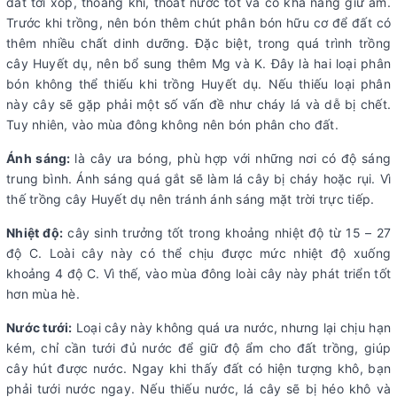
đất tơi xốp, thoáng khí, thoát nước tốt và có khả năng giữ ẩm.
Trước khi trồng, nên bón thêm chút phân bón hữu cơ để đất có
thêm nhiều chất dinh dưỡng. Đặc biệt, trong quá trình trồng
cây Huyết dụ, nên bổ sung thêm Mg và K. Đây là hai loại phân
bón không thể thiếu khi trồng Huyết dụ. Nếu thiếu loại phân
này cây sẽ gặp phải một số vấn đề như cháy lá và dễ bị chết.
Tuy nhiên, vào mùa đông không nên bón phân cho đất.
Ánh sáng:
là cây ưa bóng, phù hợp với những nơi có độ sáng
trung bình. Ánh sáng quá gắt sẽ làm lá cây bị cháy hoặc rụi. Vì
thế trồng cây Huyết dụ nên tránh ánh sáng mặt trời trực tiếp.
Nhiệt độ:
cây sinh trưởng tốt trong khoảng nhiệt độ từ 15 – 27
độ C. Loài cây này có thể chịu được mức nhiệt độ xuống
khoảng 4 độ C. Vì thế, vào mùa đông loài cây này phát triển tốt
hơn mùa hè.
Nước tưới:
Loại cây này không quá ưa nước, nhưng lại chịu hạn
kém, chỉ cần tưới đủ nước để giữ độ ẩm cho đất trồng, giúp
cây hút được nước. Ngay khi thấy đất có hiện tượng khô, bạn
phải tưới nước ngay. Nếu thiếu nước, lá cây sẽ bị héo khô và