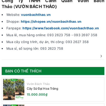
Công Ty TNHH Cảnh Quan Vườn Bách
Thảo
(
VƯỜN BÁCH THẢO)
Website:
vuonbachthao.vn
Shoppe:
https://shopee.vn/vuonbachthao.vn
Fanpage:
https://www.facebook.com/vuonbachthao.vn
Mua lẻ, mua hàng online: 093 2623 758 - 093 2697 358
Mua cây công trình, dự án, thi công: 093 2627 358
Mua sỉ, số lượng lớn: 093 2623 758
BẠN CÓ THỂ THÍCH
Vườn Bách Thảo
Cây Sứ Đại Hoa Trắng
15.000.000₫