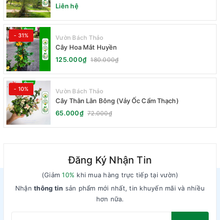
Liên hệ
- 31%
Vườn Bách Thảo
Cây Hoa Mắt Huyền
125.000₫
180.000₫
- 10%
Vườn Bách Thảo
Cây Thằn Lằn Bông (Vảy Ốc Cẩm Thạch)
65.000₫
72.000₫
Đăng Ký Nhận Tin
(Giảm
10%
khi mua hàng trực tiếp tại vườn)
Nhận
thông tin
sản phẩm mới nhất, tin khuyến mãi và nhiều
hơn nữa.