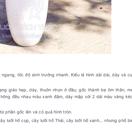
ò ngang, tốc độ sinh trưởng nhanh. Kiểu lá hình dải dài, dày và c
ng giáo hẹp, dày, thuôn nhọn ở đầu; gốc thành bẹ ôm thân, m
không đều nhau màu xanh đậm, dày mập với 2 dải màu vàng kéo
từ phần gốc lên và có quả hình tròn.
ây lưỡi hổ cọp, cây lưỡi hổ Thái, cây lưỡi hổ xanh... nhưng phổ b