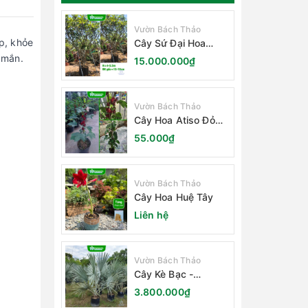
Vườn Bách Thảo
p, khỏe
Cây Sứ Đại Hoa
Trắng
 mắn.
15.000.000₫
Vườn Bách Thảo
Cây Hoa Atiso Đỏ
(Bụt Gấm Hibiscus)
55.000₫
Vườn Bách Thảo
Cây Hoa Huệ Tây
Liên hệ
Vườn Bách Thảo
Cây Kè Bạc -
Smarckia Nobilis
3.800.000₫