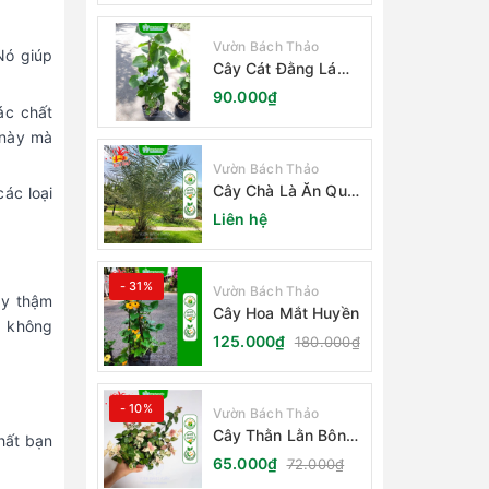
Vườn Bách Thảo
Nó giúp
Cây Cát Đằng Lá
Nhỏ
90.000₫
ác chất
 này mà
Vườn Bách Thảo
Cây Chà Là Ăn Quả
ác loại
Barhee Trồng Sân
Liên hệ
Vườn
- 31%
Vườn Bách Thảo
ay thậm
Cây Hoa Mắt Huyền
à không
125.000₫
180.000₫
- 10%
Vườn Bách Thảo
Cây Thằn Lằn Bông
hất bạn
(Vảy Ốc Cẩm Thạch)
65.000₫
72.000₫