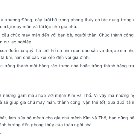
 phương Đông, cây lưỡi hổ trong phong thủy có tác dụng trong v
em lại may mắn và tài lộc cho gia chủ.
 cầu chúc may mắn đến với bạn bè, người thân. Chúc thành công 
n cư lạc nghiệp.
xua đuổi ma quỷ. Lá lưỡi hổ có hình con dao sắc và được xem như
à khí, hạn chế các xui xẻo đến với gia đình.
ợc trồng thành một hàng rào trước nhà hoặc trồng thành hàng tr
là những gam màu hợp với mệnh Kim và Thổ. Vì vậy mà những n
 sẽ giúp gia chủ may mắn, thành công, vận thế tốt, xua đuổi tà 
 nhất, làm bùa hộ mệnh cho gia chủ mệnh Kim và Thổ, bạn cũng nê
c ảnh hưởng đến phong thủy của toàn ngôi nhà.