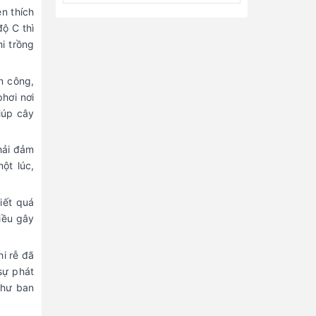
ện thích
độ C thì
hi trồng
n công,
hơi nơi
iúp cây
hải đảm
ột lúc,
iết quá
iều gây
i rễ đã
sự phát
như ban