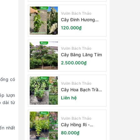
Vườn Bách Thảo
Cây Đinh Hương
Nhật Bản
120.000₫
Vườn Bách Thảo
Cây Bằng Lăng Tím
2.500.000₫
uống có
Vườn Bách Thảo
Cây Hoa Bạch Trầm
ép lượn
Hương
Liên hệ
 dài từ
Vườn Bách Thảo
Cây Hồng Ri -
iến nhất
Cleome Spinosa
80.000₫