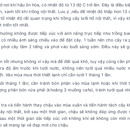
ở nơi khí hậu ôn hòa, có nhiệt độ từ 13 độ C trở lên. Đây là điều ki
 xanh tốt khi trồng nội thất. Lưu ý ,nếu để nhiệt độ thấp hơn 13 
ố nhiệt độ rất quan trọng khi trồng cây lưỡi hổ nội thất, vì vậy k
triển tốt nhất.
y thường không được tiếp xúc với ánh nắng trực tiếp như trồng ba
í có nhiều ánh sáng chiếu vào để đặt cây. 1 tuần nên cho cây ra p
ian phơi cây tầm 2 tiếng và phơi vào buổi sáng sớm. Điều này sẽ g
n tốt nhưng không vì vậy mà để đất quá khô, tuy vậy cũng cần p
ra độ ẩm trước khi tưới nước, không nên tưới quá nhiều nước m
ết. Vào mùa mưa thời thiết lạnh chỉ cần tưới 1 tháng 1 lần.
 tháng 1 lần; cần tránh bón phân vào mùa lạnh hoặc khi thời t
ợng phân bón vừa phải (khoảng 3 muỗng cafe), tránh tưới quá nh
tra và tiến hành thay chậu vào mùa xuân và tiến hành tách cây kh
 cây nội thất, bởi sau một thời gian, chậu sẽ không đáp ứng được 
 sau một thời gian dài tiếp xúc với không khí sẽ không còn mới 
p sẽ mang lại vẻ đẹp mới cho chậu.