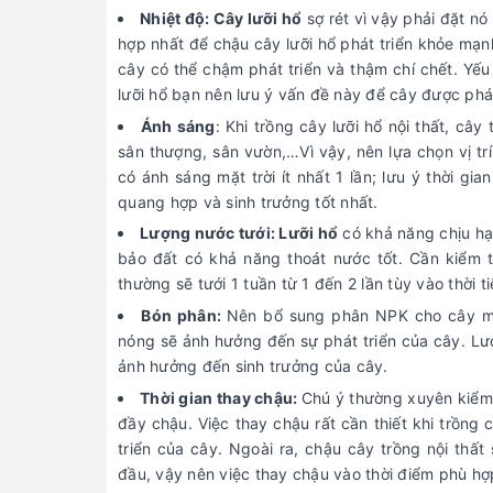
Nhiệt độ: Cây lưỡi hổ
sợ rét vì vậy phải đặt nó 
hợp nhất để chậu cây lưỡi hổ phát triển khỏe mạnh,
cây có thể chậm phát triển và thậm chí chết. Yếu t
lưỡi hổ bạn nên lưu ý vấn đề này để cây được phát 
Ánh sáng
: Khi trồng cây lưỡi hổ nội thất, câ
sân thượng, sân vườn,…Vì vậy, nên lựa chọn vị tr
có ánh sáng mặt trời ít nhất 1 lần; lưu ý thời g
quang hợp và sinh trưởng tốt nhất.
Lượng nước tưới: Lưỡi hổ
có khả năng chịu hạ
bảo đất có khả năng thoát nước tốt. Cần kiểm t
thường sẽ tưới 1 tuần từ 1 đến 2 lần tùy vào thời ti
Bón phân:
Nên bổ sung phân NPK cho cây mỗi
nóng sẽ ảnh hưởng đến sự phát triển của cây. Lư
ảnh hưởng đến sinh trưởng của cây.
Thời gian thay chậu:
Chú ý thường xuyên kiểm 
đầy chậu. Việc thay chậu rất cần thiết khi trồng
triển của cây. Ngoài ra, chậu cây trồng nội thất
đầu, vậy nên việc thay chậu vào thời điểm phù hợ