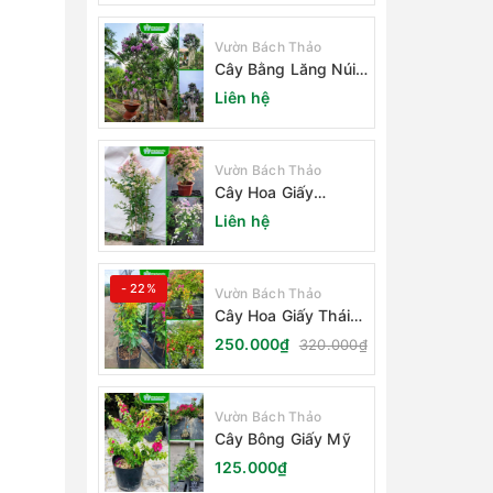
Vườn Bách Thảo
Cây Bằng Lăng Núi
(Cây Săng Lẻ)
Liên hệ
Vườn Bách Thảo
Cây Hoa Giấy
Sakura Nhật Bản
Liên hệ
- 22%
Vườn Bách Thảo
Cây Hoa Giấy Thái
Lan
250.000₫
320.000₫
Vườn Bách Thảo
Cây Bông Giấy Mỹ
125.000₫