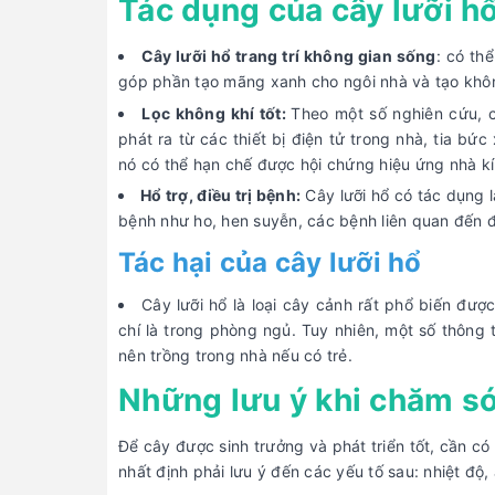
Tác dụng của cây lưỡi h
Cây lưỡi hổ trang trí không gian sống
: có th
góp phần tạo mãng xanh cho ngôi nhà và tạo khôn
Lọc không khí tốt:
Theo một số nghiên cứu, c
phát ra từ các thiết bị điện tử trong nhà, tia b
nó có thể hạn chế được hội chứng hiệu ứng nhà kí
Hổ trợ, điều trị bệnh:
Cây lưỡi hổ có tác dụng l
bệnh như ho, hen suyễn, các bệnh liên quan đến đườ
Tác hại của cây lưỡi hổ
Cây lưỡi hổ là loại cây cảnh rất phổ biến đượ
chí là trong phòng ngủ. Tuy nhiên, một số thông 
nên trồng trong nhà nếu có trẻ.
Những lưu ý khi chăm só
Để cây được sinh trưởng và phát triển tốt, cần c
nhất định phải lưu ý đến các yếu tố sau: nhiệt độ,