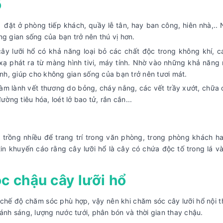
ổ
ể đặt ở phòng tiếp khách, quầy lễ tân, hay ban công, hiên nhà,.. 
g gian sống của bạn trở nên thú vị hơn.
ây lưỡi hổ có khả năng loại bỏ các chất độc trong không khí, c
ức xạ phát ra từ màng hình tivi, máy tính. Nhờ vào những khả năng
nh, giúp cho không gian sống của bạn trở nên tươi mát.
àm lành vết thương do bỏng, cháy nắng, các vết trầy xướt, chữa c
ng tiêu hóa, loét lở bao tử, rắn cắn...
c trồng nhiều để trang trí trong văn phòng, trong phòng khách h
tin khuyến cáo rằng cây lưỡi hổ là cây có chứa độc tố trong lá v
c chậu cây lưỡi hổ
ó chế độ chăm sóc phù hợp, vậy nên khi chăm sóc cây lưỡi hổ nội t
 ánh sáng, lượng nước tưới, phân bón và thời gian thay chậu.