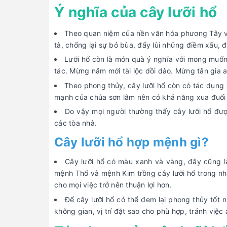
Ý nghĩa của cây lưỡi hổ
Theo quan niệm của nền văn hóa phương Tây và
tà, chống lại sự bỏ bùa, đẩy lùi những điềm xấu, đ
Lưỡi hổ còn là món quà ý nghĩa với mong muốn
tác. Mừng năm mới tài lộc dồi dào. Mừng tân gia a
Theo phong thủy, cây lưỡi hổ còn có tác dụng 
mạnh của chúa sơn lâm nên có khả năng xua đuổi t
Do vậy mọi người thường thấy cây lưỡi hổ đư
các tòa nhà.
Cây lưỡi hổ hợp mệnh gì?
Cây lưỡi hổ có màu xanh và vàng, đây cũng 
mệnh Thổ và mệnh Kim trồng cây lưỡi hổ trong nhà
cho mọi việc trở nên thuận lợi hơn.
Để cây lưỡi hổ có thể đem lại phong thủy tốt
không gian, vị trí đặt sao cho phù hợp, tránh việ