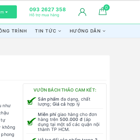
0
093 2627 358
xem
Hỗ trợ mua hàng
ÔNG TRÌNH
TIN TỨC
HƯỚNG DẪN
VƯỜN BÁCH THẢO CAM KẾT:
Sản phẩm
đa dạng, chất
lượng;
Giá cả
hợp lý
u như
 chậu
Miễn phí
giao hàng cho đơn
hàng trên
500.000 đ
(áp
 tự
dụng tại một số các quận nội
ây không
thành TP HCM.
a phong
Hỗ trợ đổi sản phẩm trong
3