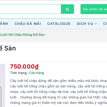
Sản phẩm đã 
CẢNH
CHẬU ĐÁ MÀI
CATALOGUE
DỊCH VỤ
C
 Lưỡi Hổ Chậu Đứng Để Sàn
ể Sàn
Bạn chưa xem sản phẩm nào
750.000₫
Tình trạng:
Còn hàng
Cây lưỡi hổ chậu đứng để sàn gồm nhiều mẫu mã khác nha
cây lưỡi hổ trồng chậu gốm sứ bát tràng, cây lưỡi hổ trồng
nhựa, cây lưỡi hỗ trồng chậu đá mài, cây lưỡi hổ trồng chậu
tưới... thường dùng để trang trí các không gian nội thất; c
những mang giá trị thẩm mỹ mà còn đem đến nhiều ý nghĩ