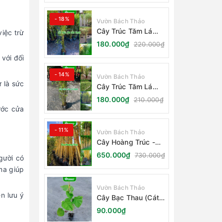
- 18%
Vườn Bách Thảo
Cây Trúc Tăm Lá
iệc trừ
Cẩm Thạch
180.000₫
220.000₫
với đối
- 14%
Vườn Bách Thảo
 là sức
Cây Trúc Tăm Lá
Xanh - Bambusa
180.000₫
210.000₫
Multiplex Fernleaf
ước cửa
- 11%
Vườn Bách Thảo
Cây Hoàng Trúc -
Schizostachyum
650.000₫
730.000₫
gười có
Brachycladum Yello
ma giúp
Vườn Bách Thảo
n lưu ý
Cây Bạc Thau (Cát
Đằng Lá Lớn)
90.000₫