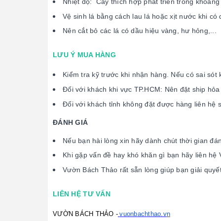
Nhiệt độ: Cây thích hợp phát triển trong khoảng 
Vệ sinh lá bằng cách lau lá hoặc xịt nước khi có 
Nên cắt bỏ các lá có dầu hiệu vàng, hư hỏng,...
LƯU Ý MUA HÀNG
Kiểm tra kỹ trước khi nhận hàng. Nếu có sai sót
Đối với khách khi vực TP.HCM: Nên đặt ship hỏa
Đối với khách tỉnh không đặt được hàng liên hệ
ĐÁNH GIÁ
Nếu bạn hài lòng xin hãy dành chút thời gian đ
Khi gặp vấn đề hay khó khăn gì bạn hãy liên hệ
Vườn Bách Thảo rất sẵn lòng giúp bạn giải quyế
LIÊN HỆ TƯ VẤN
VƯỜN BÁCH THẢO -
vuonbachthao.v
n