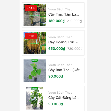
- 14%
Vườn Bách Thảo
Cây Trúc Tăm Lá
Xanh - Bambusa
180.000₫
210.000₫
Multiplex Fernleaf
- 11%
Vườn Bách Thảo
Cây Hoàng Trúc -
Schizostachyum
650.000₫
730.000₫
Brachycladum Yello
Vườn Bách Thảo
Cây Bạc Thau (Cát
Đằng Lá Lớn)
90.000₫
Vườn Bách Thảo
Cây Cát Đằng Lá
Nhỏ
90.000₫