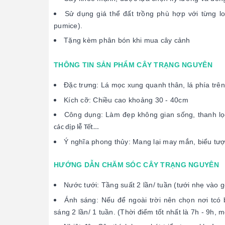
Sử dụng giá thể đất trồng phù hợp với từng lo
pumice).
Tặng kèm phân bón khi mua cây cảnh
THÔNG TIN SẢN PHẨM CÂY TRẠNG NGUYÊN
Đặc trưng: Lá mọc xung quanh thân, lá phía tr
Kích cỡ: Chiều cao khoảng 30 - 40cm
Công dụng: Làm đẹp không gian sống, thanh lọc 
các dịp lễ Tết…
Ý nghĩa phong thủy: Mang lại may mắn, biểu tượn
HƯỚNG DẪN CHĂM SÓC CÂY TRẠNG NGUYÊN
Nước tưới: Tầng suất 2 lần/ tuần (tưới nhẹ vào 
Ánh sáng: Nếu để ngoài trời nên chọn nơi tcó
sáng 2 lần/ 1 tuần. (Thời điểm tốt nhất là 7h - 9h, m