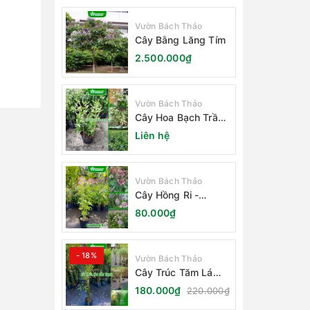
Vườn Bách Thảo
Cây Bằng Lăng Tím
2.500.000₫
Vườn Bách Thảo
Cây Hoa Bạch Trầm
Hương
Liên hệ
Vườn Bách Thảo
Cây Hồng Ri -
Cleome Spinosa
80.000₫
- 18%
Vườn Bách Thảo
Cây Trúc Tăm Lá
Cẩm Thạch
180.000₫
220.000₫