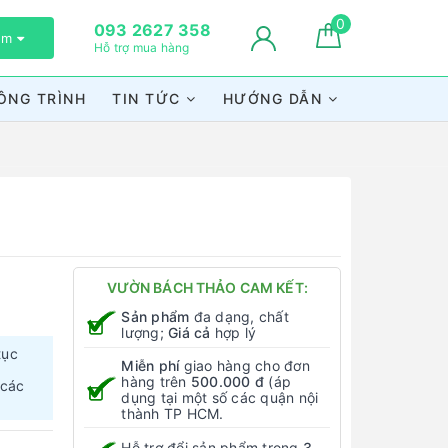
0
093 2627 358
xem
Hỗ trợ mua hàng
ÔNG TRÌNH
TIN TỨC
HƯỚNG DẪN
VƯỜN BÁCH THẢO CAM KẾT:
Sản phẩm
đa dạng, chất
lượng;
Giá cả
hợp lý
tục
Miễn phí
giao hàng cho đơn
hàng trên
500.000 đ
(áp
 các
dụng tại một số các quận nội
thành TP HCM.
Hỗ trợ đổi sản phẩm trong
3