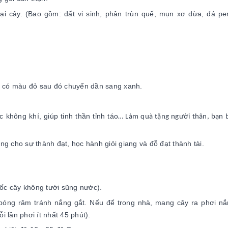
ại cây. (Bao gồm: đất vi sinh, phân trùn quế, mụn xơ dừa, đá perl
ên có màu đỏ sau đó chuyển dần sang xanh.
không khí, giúp tinh thần tỉnh táo
… Làm quà tặng người thân, bạn 
g cho sự thành đạt, học hành giỏi giang và đỗ đạt thành tài.
gốc cây không tưới sũng nước).
 bóng râm tránh nắng gắt. Nếu để trong nhà, mang cây ra phơi nắ
ỗi lần phơi ít nhất 45 phút).