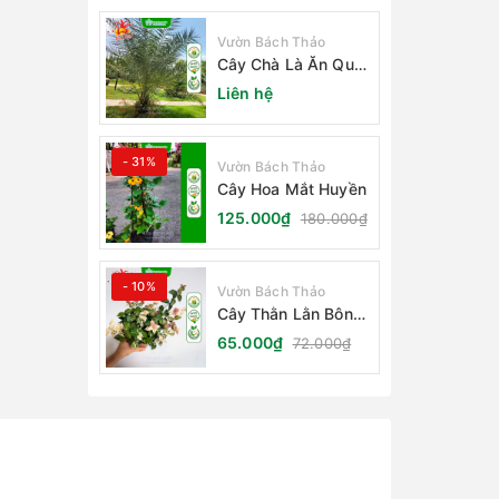
Vườn Bách Thảo
Cây Chà Là Ăn Quả
Barhee Trồng Sân
Liên hệ
Vườn
- 31%
Vườn Bách Thảo
Cây Hoa Mắt Huyền
125.000₫
180.000₫
- 10%
Vườn Bách Thảo
Cây Thằn Lằn Bông
(Vảy Ốc Cẩm Thạch)
65.000₫
72.000₫