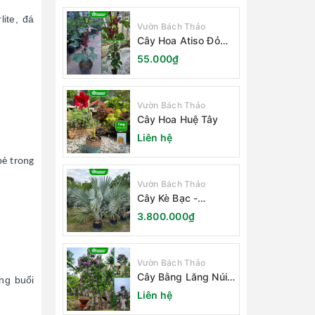
ite, đá
Vườn Bách Thảo
Cây Hoa Atiso Đỏ
(Bụt Gấm Hibiscus)
55.000₫
Vườn Bách Thảo
Cây Hoa Huệ Tây
Liên hệ
bè trong
Vườn Bách Thảo
Cây Kè Bạc -
Smarckia Nobilis
3.800.000₫
Vườn Bách Thảo
Cây Bằng Lăng Núi
ng buổi
(Cây Săng Lẻ)
Liên hệ