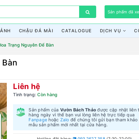
Sản phẩm đã 
CẢNH
CHẬU ĐÁ MÀI
CATALOGUE
DỊCH VỤ
C
Hoa Trạng Nguyên Để Bàn
 Bàn
Bạn chưa xem sản phẩm nào
Liên hệ
Tình trạng:
Còn hàng
Sản phẩm của
Vườn Bách Thảo
được cập nhật liên 
hàng ngày vì thế bạn vui lòng liên hệ trực tiếp qua
Fanpage
hoặc
Zalo
để chúng tôi gửi bạn tham khảo
mẫu sản phẩm mới nhất tại cửa hàng.
Hotline đặt hàng:
093 2627 358
(7:30-22:00)