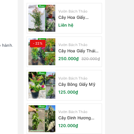
Vườn Bách Thảo
Cây Hoa Giấy
Sakura Nhật Bản
Liên hệ
- 22%
Vườn Bách Thảo
o hành.
Cây Hoa Giấy Thái
Lan
250.000₫
320.000₫
Vườn Bách Thảo
Cây Bông Giấy Mỹ
125.000₫
Vườn Bách Thảo
Cây Đinh Hương
Nhật Bản
120.000₫