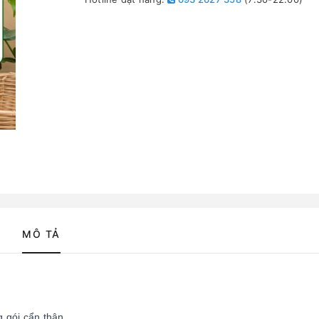
MÔ TẢ
 gói cẩn thận.