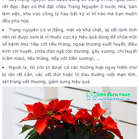
rất đẹp. Bạn có thể đặt chậu Trạng Nguyên ở trước nhà, bàn
làm việc, khu vực công ty hay bất kỳ vị trí nào mà bạn muốn
đều phù hợp.
Trạng nguyên có vị đắng, mát và khá chát, lại rất lành tính
nên nó được xem là vị thuốc cực kỳ hiệu quả dùng để chữa một
số bệnh như: tiếp cốt tiêu thũng, ngoại thương xuất huyết, điều
kinh chỉ huyết, chữa đòn ngã tổn thương, gãy xương, chỉ huyết
(cầm máu), tiêu thũng, tiếp cốt (liền xương), …
Ngoài ra, nó còn trị được cả các trường hợp nguy hiểm như
bị rắn rết cắn, các vết đứt hoặc trị đau đường ruột mạn tính,
sát trùng vết thương, giảm sưng hiệu quả.