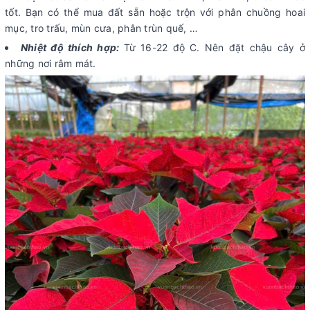
tốt. Bạn có thể mua đất sẵn hoặc trộn với phân chuồng hoai
mục, tro trấu, mùn cưa, phân trùn quế, …
Nhiệt độ thích hợp:
Từ 16-22 độ C. Nên đặt chậu cây ở
những nơi râm mát.