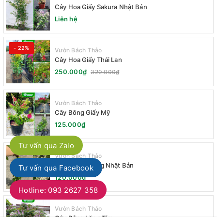
Cây Hoa Giấy Sakura Nhật Bản
Liên hệ
- 22%
Vườn Bách Thảo
Cây Hoa Giấy Thái Lan
250.000₫
320.000₫
Vườn Bách Thảo
Cây Bông Giấy Mỹ
125.000₫
Tư vấn qua Zalo
Vườn Bách Thảo
Cây Đinh Hương Nhật Bản
Tư vấn qua Facebook
120.000₫
Hotline: 093 2627 358
Vườn Bách Thảo