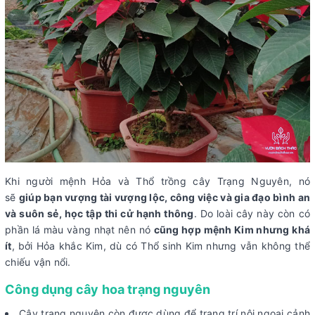
Khi người mệnh Hỏa và Thổ trồng cây Trạng Nguyên, nó
sẽ
giúp bạn vượng tài vượng lộc, công việc và gia đạo bình an
và suôn sẻ, học tập thi cử hạnh thông
. Do loài cây này còn có
phần lá màu vàng nhạt nên nó
cũng hợp mệnh Kim nhưng khá
ít
, bởi Hỏa khắc Kim, dù có Thổ sinh Kim nhưng vẫn không thể
chiếu vận nổi.
Công dụng cây hoa trạng nguyên
Cây trạng nguyên còn được dùng để trang trí nội ngoại cảnh