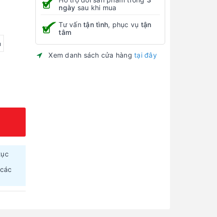
ngày
sau khi mua
Tư vấn
tận tình
, phục vụ
tận
tâm
m
Xem danh sách cửa hàng
tại đây
tục
 các