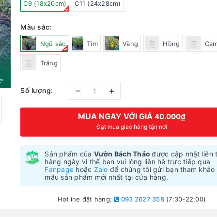
C9 (18x20cm)
C11 (24x28cm)
Màu sắc:
Ngũ sắc
Tím
Vàng
Hồng
Ca
Trắng
–
+
Số lượng:
MUA NGAY VỚI GIÁ
40.000₫
Đặt mua giao hàng tận nơi
Sản phẩm của
Vườn Bách Thảo
được cập nhật liên 
hàng ngày vì thế bạn vui lòng liên hệ trực tiếp qua
Fanpage
hoặc
Zalo
để chúng tôi gửi bạn tham khảo
mẫu sản phẩm mới nhất tại cửa hàng.
Hotline đặt hàng:
093 2627 358
(7:30-22:00)