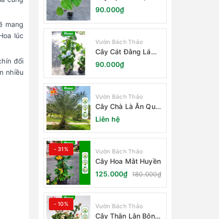
Đằng Lá Lớn)
90.000₫
sẽ mang
Hoa lúc
Vườn Bách Thảo
Cây Cát Đằng Lá
Nhỏ
hín đổi
90.000₫
n nhiều
Vườn Bách Thảo
Cây Chà Là Ăn Quả
Barhee Trồng Sân
Liên hệ
Vườn
- 31%
Vườn Bách Thảo
Cây Hoa Mắt Huyền
125.000₫
180.000₫
- 10%
Vườn Bách Thảo
Cây Thằn Lằn Bông