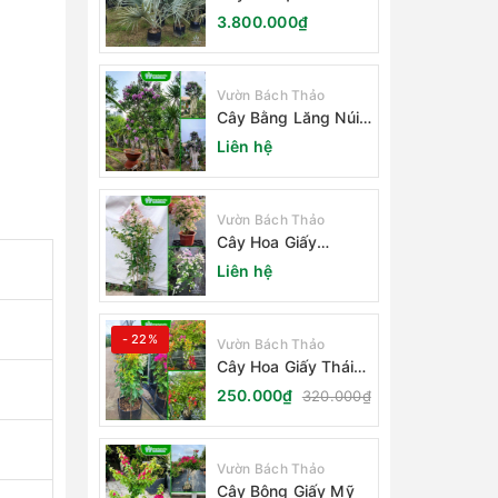
Smarckia Nobilis
3.800.000₫
Vườn Bách Thảo
Cây Bằng Lăng Núi
(Cây Săng Lẻ)
Liên hệ
Vườn Bách Thảo
Cây Hoa Giấy
Sakura Nhật Bản
Liên hệ
- 22%
Vườn Bách Thảo
Cây Hoa Giấy Thái
Lan
250.000₫
320.000₫
Vườn Bách Thảo
Cây Bông Giấy Mỹ