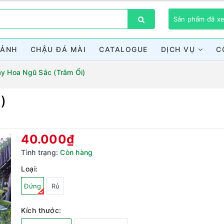
Sản phẩm đã 
CẢNH
CHẬU ĐÁ MÀI
CATALOGUE
DỊCH VỤ
C
y Hoa Ngũ Sắc (Trâm Ổi)
)
Bạn chưa xem sản phẩm nào
40.000₫
Tình trạng:
Còn hàng
Loại:
Đứng
Rủ
Kích thước: