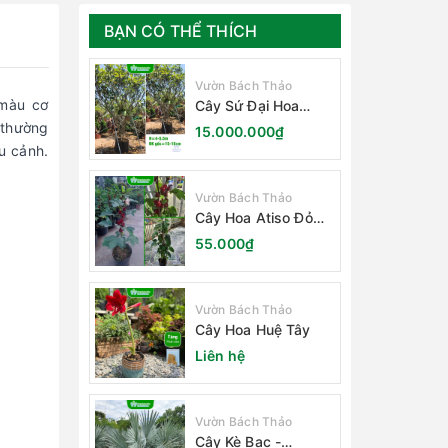
BẠN CÓ THỂ THÍCH
Vườn Bách Thảo
 màu cơ
Cây Sứ Đại Hoa
Trắng
 thường
15.000.000₫
ểu cảnh.
Vườn Bách Thảo
Cây Hoa Atiso Đỏ
(Bụt Gấm Hibiscus)
55.000₫
Vườn Bách Thảo
Cây Hoa Huệ Tây
Liên hệ
Vườn Bách Thảo
Cây Kè Bạc -