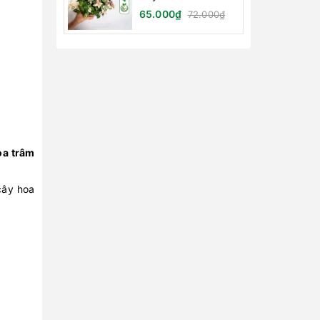
(Vảy Ốc Cẩm Thạch)
65.000₫
72.000₫
oa trâm
cây hoa