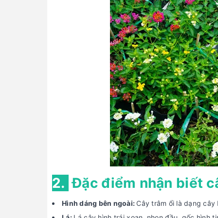
2.
Đặc điểm nhận biết c
Hình dáng bên ngoài:
Cây trâm ổi là dạng cây
Lá:
Lá cây hình trái xoan, nhọn đầu, gốc hình t