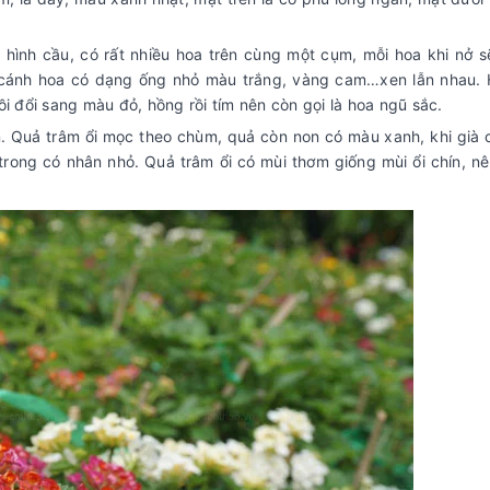
 hình cầu, có rất nhiều hoa trên cùng một cụm, mỗi hoa khi nở 
cánh hoa có dạng ống nhỏ màu trắng, vàng cam…xen lẫn nhau. 
 đổi sang màu đỏ, hồng rồi tím nên còn gọi là hoa ngũ sắc.
n. Quả trâm ổi mọc theo chùm, quả còn non có màu xanh, khi già c
rong có nhân nhỏ. Quả trâm ổi có mùi thơm giống mùi ổi chín, nê