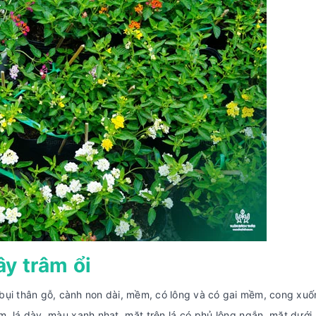
ây trâm ổi
 bụi thân gỗ, cành non dài, mềm, có lông và có gai mềm, cong xu
im, lá dày, màu xanh nhạt, mặt trên lá có phủ lông ngắn, mặt dưới