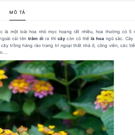
MÔ TẢ
ắc là một loài hoa nhỏ mọc hoang rất nhiều, hoa thường có 5
ngoài cái tên
trâm
ổi
ra thì
cây
còn có thể
là
hoa
ngũ sắc. Cây
cây trồng hàng rào trang trí ngoại thất nhà ở, công viên, các ti
....