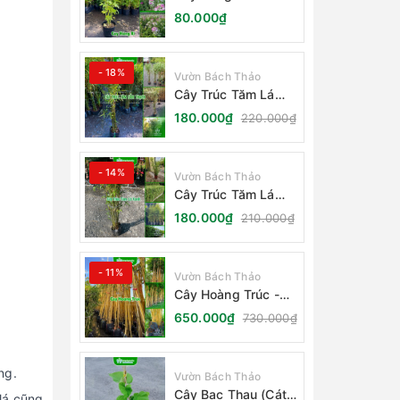
Cleome Spinosa
80.000₫
- 18%
Vườn Bách Thảo
Cây Trúc Tăm Lá
Cẩm Thạch
180.000₫
220.000₫
- 14%
Vườn Bách Thảo
Cây Trúc Tăm Lá
Xanh - Bambusa
180.000₫
210.000₫
Multiplex Fernleaf
- 11%
Vườn Bách Thảo
Cây Hoàng Trúc -
Schizostachyum
650.000₫
730.000₫
Brachycladum Yello
ống.
Vườn Bách Thảo
Cây Bạc Thau (Cát
 lá cũng