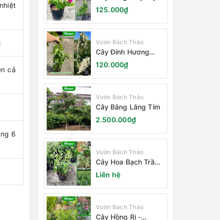
nhiệt
125.000₫
Vườn Bách Thảo
i
Cây Đinh Hương
Nhật Bản
120.000₫
ên cả
Vườn Bách Thảo
Cây Bằng Lăng Tím
2.500.000₫
áng 6
Vườn Bách Thảo
Cây Hoa Bạch Trầm
Hương
Liên hệ
Vườn Bách Thảo
Cây Hồng Ri -