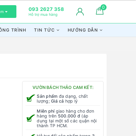
0
093 2627 358
xem
Hỗ trợ mua hàng
ÔNG TRÌNH
TIN TỨC
HƯỚNG DẪN
VƯỜN BÁCH THẢO CAM KẾT:
Sản phẩm
đa dạng, chất
lượng;
Giá cả
hợp lý
Miễn phí
giao hàng cho đơn
hàng trên
500.000 đ
(áp
dụng tại một số các quận nội
thành TP HCM.
Hỗ trợ đổi sản phẩm trong
3