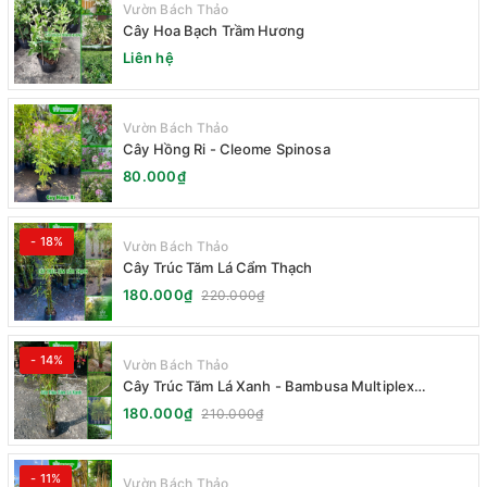
Vườn Bách Thảo
Cây Hoa Bạch Trầm Hương
Liên hệ
Vườn Bách Thảo
Cây Hồng Ri - Cleome Spinosa
80.000₫
- 18%
Vườn Bách Thảo
Cây Trúc Tăm Lá Cẩm Thạch
180.000₫
220.000₫
- 14%
Vườn Bách Thảo
Cây Trúc Tăm Lá Xanh - Bambusa Multiplex
Fernleaf
180.000₫
210.000₫
- 11%
Vườn Bách Thảo