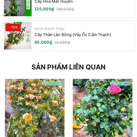
Cây Hoa Mắt Huyền
125.000₫
180.000₫
- 10%
Vườn Bách Thảo
Cây Thằn Lằn Bông (Vảy Ốc Cẩm Thạch)
65.000₫
72.000₫
SẢN PHẨM LIÊN QUAN