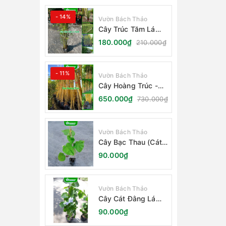
- 14%
Vườn Bách Thảo
Cây Trúc Tăm Lá
Xanh - Bambusa
180.000₫
210.000₫
Multiplex Fernleaf
- 11%
Vườn Bách Thảo
Cây Hoàng Trúc -
Schizostachyum
650.000₫
730.000₫
Brachycladum Yello
Vườn Bách Thảo
Cây Bạc Thau (Cát
Đằng Lá Lớn)
90.000₫
Vườn Bách Thảo
Cây Cát Đằng Lá
Nhỏ
90.000₫