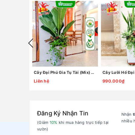
Cây Đại Phú Gia Tụ Tài (Mix) Trồng Chậu
Liên hệ
990.000₫
Đăng Ký Nhận Tin
Nhận
t
nhiều 
(Giảm
10%
khi mua hàng trực tiếp tại
vườn)