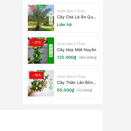
Vườn Bách Thảo
Cây Chà Là Ăn Quả
Barhee Trồng Sân
Liên hệ
Vườn
- 31%
Vườn Bách Thảo
Cây Hoa Mắt Huyền
125.000₫
180.000₫
- 10%
Vườn Bách Thảo
Cây Thằn Lằn Bông
(Vảy Ốc Cẩm Thạch)
65.000₫
72.000₫