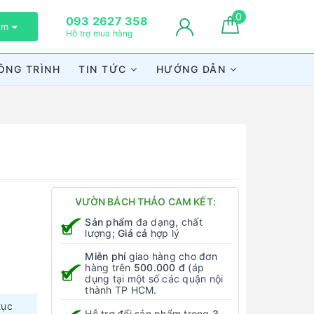
0
093 2627 358
xem
Hỗ trợ mua hàng
ÔNG TRÌNH
TIN TỨC
HƯỚNG DẪN
VƯỜN BÁCH THẢO CAM KẾT:
Sản phẩm
đa dạng, chất
lượng;
Giá cả
hợp lý
Miễn phí
giao hàng cho đơn
hàng trên
500.000 đ
(áp
dụng tại một số các quận nội
thành TP HCM.
tục
Hỗ trợ đổi sản phẩm trong
3