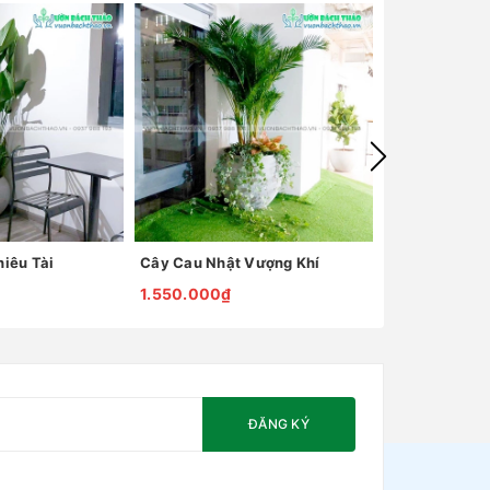
iêu Tài
Cây Cau Nhật Vượng Khí
Cây Đại Lộc C
1.550.000₫
2.150.000₫
ĐĂNG KÝ