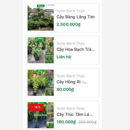
Vườn Bách Thảo
Cây Bằng Lăng Tím
2.500.000₫
Vườn Bách Thảo
Cây Hoa Bạch Trầm
Hương
Liên hệ
Vườn Bách Thảo
Cây Hồng Ri -
Cleome Spinosa
80.000₫
- 18%
Vườn Bách Thảo
Cây Trúc Tăm Lá
Cẩm Thạch
180.000₫
220.000₫