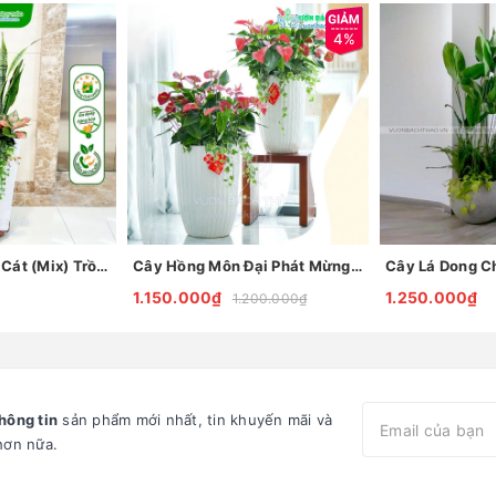
4%
Cây Lưỡi Hổ Đại Cát (Mix) Trồng Chậu
Cây Hồng Môn Đại Phát Mừng Khai Trương
Cây Lá Dong Ch
1.150.000₫
1.250.000₫
1.200.000₫
hông tin
sản phẩm mới nhất, tin khuyến mãi và
hơn nữa.