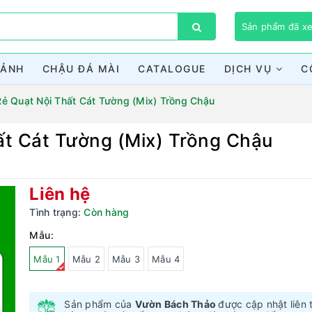
Sản phẩm đã 
CẢNH
CHẬU ĐÁ MÀI
CATALOGUE
DỊCH VỤ
C
Rẻ Quạt Nội Thất Cát Tường (Mix) Trồng Chậu
ất Cát Tường (Mix) Trồng Chậu
Bạn chưa xem sản phẩm nào
Liên hệ
Tình trạng:
Còn hàng
Mẫu:
Mẫu 1
Mẫu 2
Mẫu 3
Mẫu 4
Sản phẩm của
Vườn Bách Thảo
được cập nhật liên 