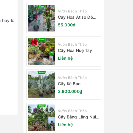
Vườn Bách Thảo
Cây Hoa Atiso Đỏ
i bay lơ
(Bụt Gấm Hibiscus)
55.000₫
Vườn Bách Thảo
Cây Hoa Huệ Tây
Liên hệ
Vườn Bách Thảo
Cây Kè Bạc -
Smarckia Nobilis
3.800.000₫
Vườn Bách Thảo
Cây Bằng Lăng Núi
(Cây Săng Lẻ)
Liên hệ